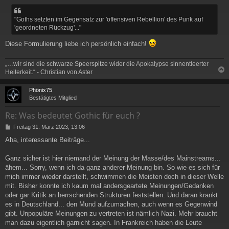
"Goths setzten im Gegensatz zur 'offensiven Rebellion' des Punk auf
'geordneten Rückzug'..."
Diese Formulierung liebe ich persönlich einfach!
„…wir sind die schwarze Speerspitze wider die Apokalypse sinnentleerter
Heiterkeit.“ - Christian von Aster
c
Phönix75
Bestätigtes Mitglied
Re: Was bedeutet Gothic für euch ?
B
Freitag 31. März 2023, 13:06
e
Aha, interessante Beiträge...
i
t
r
Ganz sicher ist hier niemand der Meinung der Masse/des Mainstreams...
a
ähem... Sorry, wenn ich da ganz anderer Meinung bin. So wie es sich für
g
mich immer wieder darstellt, schwimmen die Meisten doch in dieser Welle
mit. Bisher konnte ich kaum mal andersgeartete Meinungen/Gedanken
oder gar Kritik an herrschenden Strukturen feststellen. Und daran krankt
es in Deutschland... den Mund aufzumachen, auch wenn es Gegenwind
gibt. Unpopuläre Meinungen zu vertreten ist nämlich Nazi. Mehr braucht
man dazu eigentlich garnicht sagen. In Frankreich haben die Leute