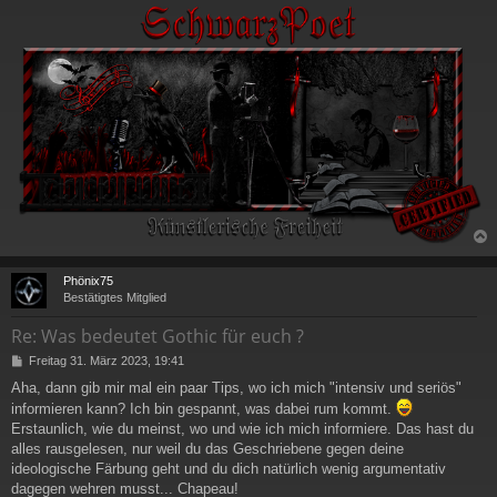
c
Phönix75
Bestätigtes Mitglied
Re: Was bedeutet Gothic für euch ?
B
Freitag 31. März 2023, 19:41
e
Aha, dann gib mir mal ein paar Tips, wo ich mich "intensiv und seriös"
i
informieren kann? Ich bin gespannt, was dabei rum kommt.
t
r
Erstaunlich, wie du meinst, wo und wie ich mich informiere. Das hast du
a
alles rausgelesen, nur weil du das Geschriebene gegen deine
g
ideologische Färbung geht und du dich natürlich wenig argumentativ
dagegen wehren musst... Chapeau!