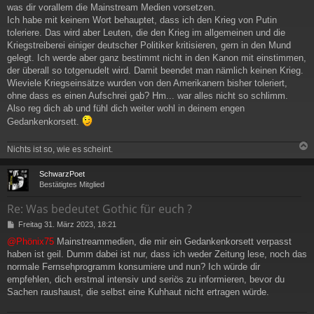
was dir vorallem die Mainstream Medien vorsetzen.
Ich habe mit keinem Wort behauptet, dass ich den Krieg von Putin
toleriere. Das wird aber Leuten, die den Krieg im allgemeinen und die
Kriegstreiberei einiger deutscher Politiker kritisieren, gern in den Mund
gelegt. Ich werde aber ganz bestimmt nicht in den Kanon mit einstimmen,
der überall so totgenudelt wird. Damit beendet man nämlich keinen Krieg.
Wieviele Kriegseinsätze wurden von den Amerikanern bisher toleriert,
ohne dass es einen Aufschrei gab? Hm... war alles nicht so schlimm.
Also reg dich ab und fühl dich weiter wohl in deinem engen
Gedankenkorsett.
Nichts ist so, wie es scheint.
c
SchwarzPoet
Bestätigtes Mitglied
Re: Was bedeutet Gothic für euch ?
B
Freitag 31. März 2023, 18:21
e
@Phönix75
Mainstreammedien, die mir ein Gedankenkorsett verpasst
i
haben ist geil. Dumm dabei ist nur, dass ich weder Zeitung lese, noch das
t
r
normale Fernsehprogramm konsumiere und nun? Ich würde dir
a
empfehlen, dich erstmal intensiv und seriös zu informieren, bevor du
g
Sachen raushaust, die selbst eine Kuhhaut nicht ertragen würde.