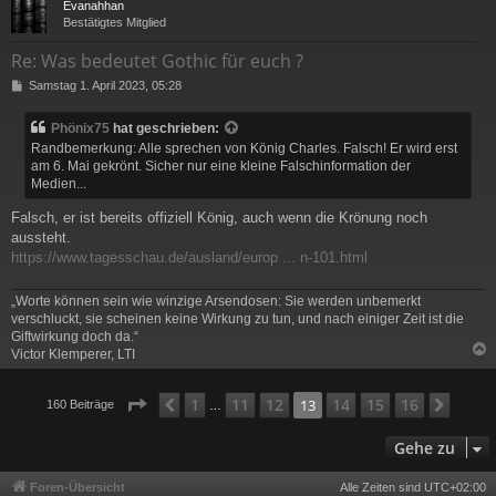
Evanahhan
Bestätigtes Mitglied
Re: Was bedeutet Gothic für euch ?
B
Samstag 1. April 2023, 05:28
e
i
Phönix75
hat geschrieben:
t
Randbemerkung: Alle sprechen von König Charles. Falsch! Er wird erst
r
am 6. Mai gekrönt. Sicher nur eine kleine Falschinformation der
a
Medien...
g
Falsch, er ist bereits offiziell König, auch wenn die Krönung noch
aussteht.
https://www.tagesschau.de/ausland/europ ... n-101.html
„Worte können sein wie winzige Arsendosen: Sie werden unbemerkt
verschluckt, sie scheinen keine Wirkung zu tun, und nach einiger Zeit ist die
Giftwirkung doch da.“
Victor Klemperer, LTI
c
Seite
13
von
16
1
11
12
14
15
16
Vorherige
13
Näch
160 Beiträge
…
Gehe zu
Foren-Übersicht
Alle Zeiten sind
UTC+02:00