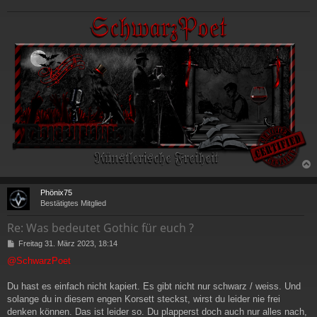
c
Phönix75
Bestätigtes Mitglied
Re: Was bedeutet Gothic für euch ?
B
Freitag 31. März 2023, 18:14
e
@SchwarzPoet
i
t
r
Du hast es einfach nicht kapiert. Es gibt nicht nur schwarz / weiss. Und
a
solange du in diesem engen Korsett steckst, wirst du leider nie frei
g
denken können. Das ist leider so. Du plapperst doch auch nur alles nach,