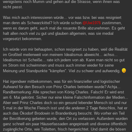
wenigstens noch Mumm und gehen auf die Strasse, wenn ihnen was
nicht passt.
Was mich auch interessieren würde... vor was bzw. bei was resigniert
man denn als Schwarzkittel? Ich würde schon
@Uwi1976
zustimmen,
wenn es darum geht, auch mal die rosarote Brille abzunehmen. Es geht
halt allen noch viel zu gut und glauben allgemein, was sie medial
vorgesetzt bekommen.
Ich würde von mir behaupten, schon resigniert zu haben, weil die Realität
im Großteil meilenweit von meinem Idealismus abweicht... achso...
Idealismus ist Scheiße... rate ich jedem von ab. Kann man nicht so gut
im Strom mit schwimmen und muss auch immer wieder für seine
Meinung und Standpunkte "kämpfen". Viel zu schwer und aufwendig.
Hat irgendwer mitbekommen, was für ein finanzieller und logistischer
Aufwand für den Besuch von Prinz Charles betrieben wurde? Achja...
Randbemerkung: Alle sprechen von König Charles. Falsch! Er wird erst
am 6. Mai gekrönt. Sicher nur eine kleine Falschinformation der Medien...
Aber weil Prinz Charles doch so ein gesund lebender Mensch ist und nur
5 mal in der Woche Fleisch isst und die anderen 2 Tage fleischlos, hat er
auch das Ökodorf Brodowin in Brandenburg besucht. Wo vorher ein Teil
der Bevölkerung gebeten wurde, den Ort zu verlassen. Außerdem wurden
ganz schnell ein paar Häuserfassaden angepinselt und diverse öffentlich
zugängliche Orte, wie Toiletten, frisch hergerichtet. Und damit die bösen