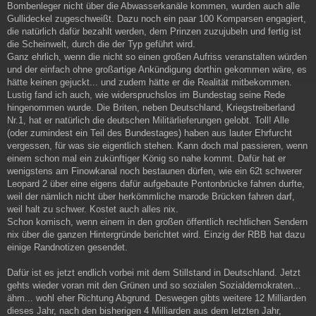
Bombenleger nicht über die Abwasserkanäle kommen, wurden auch alle
Gullideckel zugeschweißt. Dazu noch ein paar 100 Komparsen engagiert,
die natürlich dafür bezahlt werden, dem Prinzen zuzujubeln und fertig ist
die Scheinwelt, durch die der Typ geführt wird.
Ganz ehrlich, wenn die nicht so einen großen Aufriss veranstalten würden
und der einfach ohne großartige Ankündigung dorthin gekommen wäre, es
hätte keinen gejuckt... und zudem hätte er die Realität mitbekommen.
Lustig fand ich auch, wie widerspruchslos im Bundestag seine Rede
hingenommen wurde. Die Briten, neben Deutschland, Kriegstreiberland
Nr.1, hat er natürlich die deutschen Militärlieferungen gelobt. Toll! Alle
(oder zumindest ein Teil des Bundestages) haben aus lauter Ehrfurcht
vergessen, für was sie eigentlich stehen. Kann doch mal passieren, wenn
einem schon mal ein zukünftiger König so nahe kommt. Dafür hat er
wenigstens am Finowkanal noch bestaunen dürfen, wie ein 62t schwerer
Leopard 2 über eine eigens dafür aufgebaute Pontonbrücke fahren durfte,
weil der nämlich nicht über herkömmliche marode Brücken fahren darf,
weil halt zu schwer. Kostet auch alles nix.
Schon komisch, wenn einem in den großen öffentlich rechtlichen Sendern
nix über die ganzen Hintergründe berichtet wird. Einzig der RBB hat dazu
einige Randnotizen gesendet.
Dafür ist es jetzt endlich vorbei mit dem Stillstand in Deutschland. Jetzt
gehts wieder voran mit den Grünen und so sozialen Sozialdemokraten...
ähm... wohl eher Richtung Abgrund. Deswegen gibts weitere 12 Milliarden
dieses Jahr, nach den bisherigen 4 Milliarden aus dem letzten Jahr,