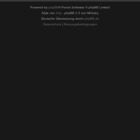
Powered by
phpBB
® Forum Software © phpBB Limited
Style von
Arty
- phpBB 3.3 von MrGaby
Deutsche Übersetzung durch
phpBB.de
Datenschutz
|
Nutzungsbedingungen