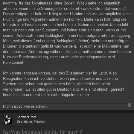
nochmal für das Ukrainefass ohne Boden. Wozu gehe ich eigentlich
arbeiten, wenn meine Steuergelder so derart zweckentfremdet werden?
Das wichtigste ist halt der Krieg in der Ukraine und wie wir möglichst viele
Flüchtlinge und Migranten aufnehmen können. Dafür kann halt ruhig die
Infrastruktur bisschen vor sich hin bröseln. Schon seit vielen Jahren lebt
man nur noch von der Substanz und keiner stört sich dran, wenn er mit
seinem Auto statt in ein Schlagloch, in ein hoch aufgetürmten Schlagberg
fährt, weil dieses (und andere) Schlagloch(-löcher) mehrfach notdürftig mit
Bitumen dilettantisch geflickt wird(werden). Ist auch eine Maßnahme, um
den Leute das Auto abzugewöhnen. Disiplinarmaßnahmen stehen hoch im
Kurs der Bundesregierung, damit auch jeder gut eingenordet wird.
Funktioniert!
Ich könnte langsam kotzen, bei den Zuständen hier im Land. Also
Resignation kann ich verstehen, wenn jemand sowas und ähnliche
Sachen hier schon mal geschrieben hätte, aber ich habs nicht
vernommen. Es ist alles gut in Deutschland. Alle sind ehrlich, garnicht
heuchlerisch und erst recht nicht doppelmoralisch.
Nichts ist so, wie es scheint.
c
SchwarzPoet
Bestätigtes Mitglied
Re: Was bedeutet Gothic für euch ?