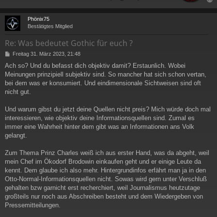
c
Phönix75
Bestätigtes Mitglied
Re: Was bedeutet Gothic für euch ?
B
Freitag 31. März 2023, 21:48
e
Ach so? Und du befasst dich objektiv damit? Erstaunlich. Wobei
i
Meinungen prinzipiell subjektiv sind. So mancher hat sich schon vertan,
t
r
bei dem was er konsumiert. Und eindimensionale Sichtweisen sind oft
a
nicht gut.
g
Und warum gibst du jetzt deine Quellen nicht preis? Mich würde doch mal
interessieren, wie objektiv deine Informationsquellen sind. Zumal es
immer eine Wahrheit hinter dem gibt was an Informationen ans Volk
gelangt.
Zum Thema Prinz Charles weiß ich aus erster Hand, was da abgeht, weil
mein Chef im Ökodorf Brodowin einkaufen geht und er einige Leute da
kennt. Dem glaube ich also mehr. Hintergrundinfos erfährt man ja in den
Otto-Normal-Informationsquellen nicht. Sowas wird gern unter Verschluß
gehalten bzw garnicht erst recherchiert, weil Journalismus heutzutage
großteils nur noch aus Abschreiben besteht und dem Wiedergeben von
Pressemitteilungen.