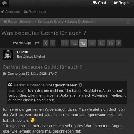
Chat
Regeln
or
Abmelden
Registrieren
en
Foren-Übersicht
Schwarze Szene
Szene-Diskussion
Was bedeutet Gothic für euch ?
Seite
13
von
16
1
11
12
14
15
16
Vorherige
13
Näch
160 Beiträge
…
Durante
Bestätigtes Mitglied
Re: Was bedeutet Gothic für euch ?
B
Donnerstag 30. März 2023, 17:47
e
i
Herbstlaubrascheln
hat geschrieben:
t
Interessant. Ich hab`s nie recht mit "der harten Realität ins Auge sehen"
r
verbunden. Eher mehr mit einer Abkehr, einem sich Abwenden, vielleicht
a
auch mit einem Resignieren.
g
Ich sehe dar gar keinen Widerspruch darin. Man wendet sich doch von
der Welt ab, weil sie ist wie sie ist und man das irgendwann realisiert
hat... finde ich.
"Resignation" ist hier aber auch ein sehr gutes Wort in meinen Augen,
oder wie jemand anders mal geschrieben hat: