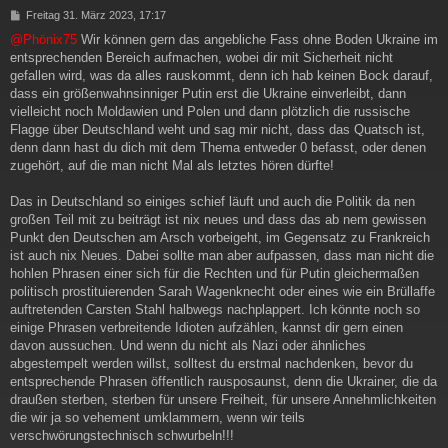
B
Freitag 31. März 2023, 17:17
e
@Phönix75
Wir können gern das angebliche Fass ohne Boden Ukraine im
i
entsprechenden Bereich aufmachen, wobei dir mit Sicherheit nicht
t
r
gefallen wird, was da alles rauskommt, denn ich hab keinen Bock darauf,
a
dass ein größenwahnsinniger Putin erst die Ukraine einverleibt, dann
g
vielleicht noch Moldawien und Polen und dann plötzlich die russische
Flagge über Deutschland weht und sag mir nicht, dass das Quatsch ist,
denn dann hast du dich mit dem Thema entweder 0 befasst, oder denen
zugehört, auf die man nicht Mal als letztes hören dürfte!
Das in Deutschland so einiges schief läuft und auch die Politik da nen
großen Teil mit zu beiträgt ist nix neues und dass das ab nem gewissen
Punkt den Deutschen am Arsch vorbeigeht, im Gegensatz zu Frankreich
ist auch nix Neues. Dabei sollte man aber aufpassen, dass man nicht die
hohlen Phrasen einer sich für die Rechten und für Putin gleichermaßen
politisch prostituierenden Sarah Wagenknecht oder eines wie ein Brüllaffe
auftretenden Carsten Stahl halbwegs nachplappert. Ich könnte noch so
einige Phrasen verbreitende Idioten aufzählen, kannst dir gern einen
davon aussuchen. Und wenn du nicht als Nazi oder ähnliches
abgestempelt werden willst, solltest du erstmal nachdenken, bevor du
entsprechende Phrasen öffentlich rausposaunst, denn die Ukrainer, die da
draußen sterben, sterben für unsere Freiheit, für unsere Annehmlichkeiten
die wir ja so vehement umklammern, wenn wir teils
verschwörungstechnisch schwurbeln!!!