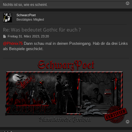
Nichts ist so, wie es scheint.
c
SchwarzPoet
Bestätigtes Mitglied
Re: Was bedeutet Gothic für euch ?
B
Freitag 31. März 2023, 23:20
e
@Phönix75
Dann schau mal in deinen Posteingang. Hab dir da drei Links
i
als Beispiele geschickt.
t
r
a
g
c