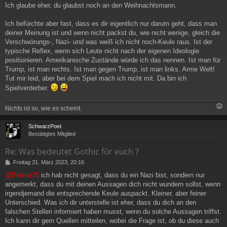
Ich glaube eher, du glaubst noch an den Weihnachtsmann.
Ich befürchte aber fast, dass es dir eigentlich nur darum geht, dass man
deiner Meinung ist und wenn nicht packst du, wie nicht wenige, gleich die
Verschwörungs-, Nazi- und was weiß ich nicht noch-Keule raus. Ist der
typische Reflex, wenn sich Leute nicht nach der eigenen Ideologie
positionieren. Amerikanische Zustände würde ich das nennen. Ist man für
Trump, ist man rechts. Ist man gegen Trump, ist man links. Arme Welt!
Tut mir leid, aber bei dem Spiel mach ich nicht mit. Da bin ich
Spielverderber.
Nichts ist so, wie es scheint.
c
SchwarzPoet
Bestätigtes Mitglied
Re: Was bedeutet Gothic für euch ?
B
Freitag 31. März 2023, 20:16
e
@Phönix75
ich hab nicht gesagt, dass du ein Nazi bist, sondern nur
i
angemerkt, dass du mit deinen Aussagen dich nicht wundern sollst, wenn
t
r
irgendjemand die entsprechende Keule auspackt. Kleiner, aber feiner
a
Unterschied. Was ich dir unterstelle ist eher, dass du dich an den
g
falschen Stellen informiert haben musst, wenn du solche Aussagen triffst.
Ich kann dir gern Quellen mitteilen, wobei die Frage ist, ob du diese auch