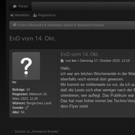
Foren
Abmelden
Registrieren
Foren-Übersicht
Schwarze Szene
Schwarze Events
EoD vom 14. Okt.
EoD vom 14. Okt.
B
von
inc
»
Dienstag 17. Oktober 2023, 13:19
e
Hallo,
i
ich war am letzten Wochenende in der Mat
t
r
ebenfalls noch einmal dort gewesen.
inc
a
Mir kommt es mittlerweile so vor, da ich 
g
Beiträge:
19
daß die Leute sich eher weniger nach der 
Registriert:
Mittwoch 16.
orientieren, wer auflegt. Das Publikum wa
März 2022, 11:28
Das hat man früher immer bei Techno-Vera
Wohnort:
Bergisches Land
dem Flyer steht.
Gender:
Alter:
54
Zurück zu „Schwarze Events“