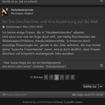
Nichts ist so, wie es scheint.
c
Herbstlaubrascheln
Bestätigtes Mitglied
Re: Die Geschlechter und ihre Auswirkung auf die Welt
B
Donnerstag 9. März 2023, 08:52
e
Ich kenne einige Frauen, die in "Handwerksberufen" arbeiten.
i
Und wenn man mal ein Auge drauf wirft, wie häufig Beschwerden wie
t
r
Wirbelsäulen-Probleme, Bandscheibenvorfälle, Schmerzen durch
a
einseitige Belastungen etc. gerade in den Jobs auftreten, die man immer
g
gerne "typische Frauenberufe" nennt, wird ja doch deutlich, dass Frauen
durchaus viel körperlich anstrengende Jobs ausüben.
" Hab` keine Angst, bin nur ein Nachtgespenst
das keine Liebe kennt." (Untoten, "Grabsteinland")
c
1
3
4
Vorherige
2
Nächste
32 Beiträge
Gehe zu
Foren-Übersicht
Alle Zeiten sind
UTC+02:00
Powered by
phpBB
® Forum Software © phpBB Limited