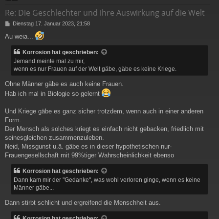
Re: Die Geschlechter und ihre Auswirkung auf die Welt
B
Dienstag 17. Januar 2023, 21:58
e
Au weia...
i
t
Korrosion hat geschrieben:
r
a
Jemand meinte mal zu mir,
g
wenn es nur Frauen auf der Welt gäbe, gäbe es keine Kriege.
Ohne Männer gäbe es auch keine Frauen.
Hab ich mal in Biologie so gelernt
Und Kriege gäbe es ganz sicher trotzdem, wenn auch in einer anderen
Form.
Der Mensch als solches kriegt es einfach nicht gebacken, friedlich mit
seinesgleichen zusammenzuleben.
Neid, Missgunst u.ä. gäbe es in dieser hypothetischen nur-
Frauengesellschaft mit 99%tiger Wahrscheinlichkeit ebenso
Korrosion hat geschrieben:
Dann kam mir der "Gedanke", was wohl verloren ginge, wenn es keine
Männer gäbe...
Dann stirbt schlicht und ergreifend die Menschheit aus.
Korrosion hat geschrieben: