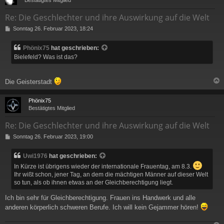
Bestätigtes Mitglied
Re: Die Geschlechter und ihre Auswirkung auf die Welt
B
Sonntag 26. Februar 2023, 18:24
e
i
Phönix75
hat geschrieben:
t
Bielefeld? Was ist das?
r
a
g
Die Geisterstadt
c
Phönix75
Bestätigtes Mitglied
Re: Die Geschlechter und ihre Auswirkung auf die Welt
B
Sonntag 26. Februar 2023, 19:00
e
i
Uwi1976
hat geschrieben:
t
r
In Kürze ist übrigens wieder der internationale Frauentag, am 8.3.
a
Ihr wißt schon, jener Tag, an dem die mächtigen Männer auf dieser Welt
g
so tun, als ob ihnen etwas an der Gleichberechtigung liegt.
Ich bin sehr für Gleichberechtigung. Frauen ins Handwerk und alle
anderen körperlich schweren Berufe. Ich will kein Gejammer hören!