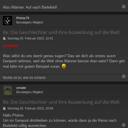
Also Männer: Auf nach Bielefeld!
c
Phönix75
Bestätigtes Mitglied
Re: Die Geschlechter und ihre Auswirkung auf die Welt
B
Sonntag 26. Februar 2023, 10:41
e
@unrabe
i
t
r
Was willst du uns damit genau sagen? Das wir dich als erstes ausm
a
Genpool nehmen, weil die Welt ohne Männer besser dran wäre? Dann geh
g
mal bitte mit gutem Beispiel voran.
Nichts ist so, wie es scheint.
c
unrabe
Bestätigtes Mitglied
Re: Die Geschlechter und ihre Auswirkung auf die Welt
B
Sonntag 26. Februar 2023, 10:56
e
Hallo Phönix
i
Um im Genpool drinbleiben zu können, würde dann ja die Reise nach
t
r
Bielefeld völlig ausreichen.