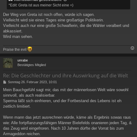
*Edit: Greta ist aus meiner Sicht eine =)
Der Weg von Greta ist noch offen, würde ich sagen.
Vielleicht wird sie eines Tages eine großartige Politikerin.
Vielleicht auch nur eine große Schwaflerin, die die Wähler veralbert und
abkassiert.
Wird man sehen.
Praise the evil
c
unrabe
Bestätigtes Mitglied
Re: Die Geschlechter und ihre Auswirkung auf die Welt
B
Sonntag 26. Februar 2023, 10:01
e
Mein Bauchgefühl sagt mir, das mit der männerlosen Welt wäre sowohl
i
sinnvoll, als auch realisierbar.
t
r
Sperma läßt sich einfrieren, und der Fortbestand des Lebens ist eh
a
zeitlich limitiert.
g
Wenn mann das jetzt ausrechnen würde, käme als Ergebnis sowas raus
wie: Alle fortpflanzungsfähigen Männer Bielefelds onanieren jeden Tag, &
das Zeug wird eingefroren. Nach 10 Jahren dürfte der Vorrat bis zum
Armageddon reichen.