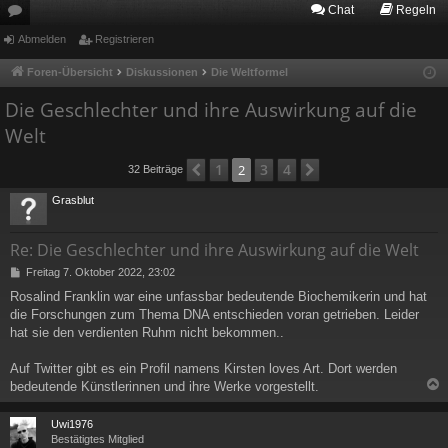
Chat
Regeln
or
Abmelden
Registrieren
en
Foren-Übersicht
Diskussionen
Die Weltformel
Die Geschlechter und ihre Auswirkung auf die
Welt
1
3
4
Vorherige
2
Nächste
32 Beiträge
Grasblut
Re: Die Geschlechter und ihre Auswirkung auf die Welt
B
Freitag 7. Oktober 2022, 23:02
e
Rosalind Franklin war eine unfassbar bedeutende Biochemikerin und hat
i
die Forschungen zum Thema DNA entschieden voran getrieben. Leider
t
r
hat sie den verdienten Ruhm nicht bekommen..
a
g
Auf Twitter gibt es ein Profil namens Kirsten loves Art. Dort werden
bedeutende Künstlerinnen und ihre Werke vorgestellt.
c
Uwi1976
Bestätigtes Mitglied