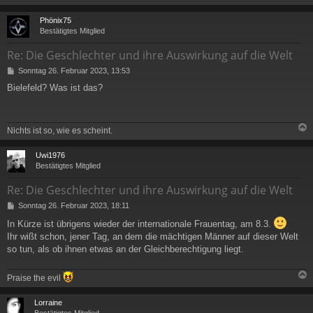
a
g
c
Phönix75
Bestätigtes Mitglied
Re: Die Geschlechter und ihre Auswirkung auf die Welt
B
Sonntag 26. Februar 2023, 13:53
e
Bielefeld? Was ist das?
i
t
r
a
Nichts ist so, wie es scheint.
g
c
Uwi1976
Bestätigtes Mitglied
Re: Die Geschlechter und ihre Auswirkung auf die Welt
B
Sonntag 26. Februar 2023, 18:11
e
In Kürze ist übrigens wieder der internationale Frauentag, am 8.3.
i
Ihr wißt schon, jener Tag, an dem die mächtigen Männer auf dieser Welt
t
r
so tun, als ob ihnen etwas an der Gleichberechtigung liegt.
a
g
Praise the evil
c
Lorraine