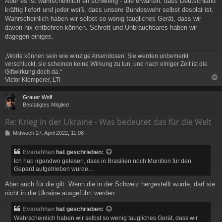
Aber es ist wahrscheinlich eh schwierig - alle erwarten, dass Deutschland
g
kräftig liefert und jeder weiß, dass unsere Bundeswehr selbst desolat ist.
Wahrscheinlich haben wir selbst so wenig taugliches Gerät, dass wir
davon nix entbehren können. Schrott und Unbrauchbares haben wir
dagegen einiges.
„Worte können sein wie winzige Arsendosen: Sie werden unbemerkt
verschluckt, sie scheinen keine Wirkung zu tun, und nach einiger Zeit ist die
Giftwirkung doch da.“
Victor Klemperer, LTI
c
Grauer Wolf
Bestätigtes Mitglied
Re: Krieg in der Ukraine - Was bedeutet das für die Welt
B
Mittwoch 27. April 2022, 11:08
e
i
Evanahhan
hat geschrieben:
t
Ich hab irgendwo gelesen, dass in Brasilien noch Munition für den
r
Gepard aufgetrieben wurde…
a
g
Aber auch für die gilt: Wenn die in der Schweiz hergestellt wurde, darf sie
nicht in die Ukraine ausgeführt werden.
Evanahhan
hat geschrieben:
Wahrscheinlich haben wir selbst so wenig taugliches Gerät, dass wir