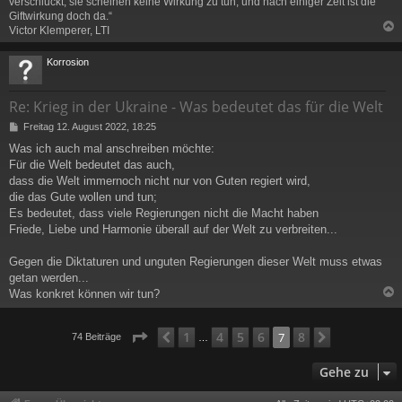
verschluckt, sie scheinen keine Wirkung zu tun, und nach einiger Zeit ist die
Giftwirkung doch da.“
Victor Klemperer, LTI
c
Korrosion
Re: Krieg in der Ukraine - Was bedeutet das für die Welt
B
Freitag 12. August 2022, 18:25
e
Was ich auch mal anschreiben möchte:
i
Für die Welt bedeutet das auch,
t
r
dass die Welt immernoch nicht nur von Guten regiert wird,
a
die das Gute wollen und tun;
g
Es bedeutet, dass viele Regierungen nicht die Macht haben
Friede, Liebe und Harmonie überall auf der Welt zu verbreiten...
Gegen die Diktaturen und unguten Regierungen dieser Welt muss etwas
getan werden...
Was konkret können wir tun?
c
Seite
7
von
8
1
4
5
6
8
Vorherige
7
Nächste
74 Beiträge
…
Gehe zu