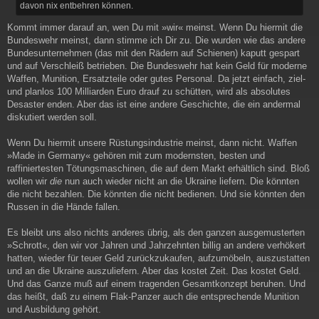
davon nix entbehren können.
Kommt immer darauf an, wen Du mit »wir« meinst. Wenn Du hiermit die
Bundeswehr meinst, dann stimme ich Dir zu. Die wurden wie das andere
Bundesunternehmen (das mit den Rädern auf Schienen) kaputt gespart
und auf Verschleiß betrieben. Die Bundeswehr hat kein Geld für moderne
Waffen, Munition, Ersatzteile oder gutes Personal. Da jetzt einfach, ziel-
und planlos 100 Milliarden Euro drauf zu schütten, wird als absolutes
Desaster enden. Aber das ist eine andere Geschichte, die ein andermal
diskutiert werden soll.
Wenn Du hiermit unsere Rüstungsindustrie meinst, dann nicht. Waffen
»Made in Germany« gehören mit zum modernsten, besten und
raffiniertesten Tötungsmaschinen, die auf dem Markt erhältlich sind. Bloß
wollen wir
die
nun auch wieder nicht an die Ukraine liefern. Die könnten
die nicht bezahlen. Die könnten die nicht bedienen. Und sie könnten den
Russen in die Hände fallen.
Es bleibt uns also nichts anderes übrig, als den ganzen ausgemusterten
»Schrott«, den wir vor Jahren und Jahrzehnten billig an andere verhökert
hatten, wieder für teuer Geld zurückzukaufen, aufzumöbeln, auszustatten
und an die Ukraine auszuliefern. Aber das kostet Zeit. Das kostet Geld.
Und das Ganze muß auf einem tragenden Gesamtkonzept beruhen. Und
das heißt, daß zu einem Flak-Panzer auch die entsprechende Munition
und Ausbildung gehört.