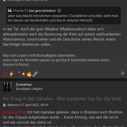
e
i
Phönix75
hat geschrieben:
t
aber was Macht mit solchen verqueren Charakteren anrichtet, sieht man
r
bei denen am deutlichsten und das in vielerlei Hinsicht.
a
g
In der Tat. Auch der gute Wladimir Wladimirowitsch hätte sich
allerspätestens nach der Besetzung der Krim auf seinen wohlverdienten
Altersruhesitz zurückziehen und die Geschicke seines Reichs einem
Nachfolger überlassen sollen...
Man soll Leuten nicht Boshaftigkeit unterstellen,
wenn man ihr Verhalten genau so gut durch Dummheit erklären kann.
(Hanlon's Razor)
c
Evanahhan
Bestätigtes Mitglied
Re: Krieg in der Ukraine - Was bedeutet das für die Welt
B
Mittwoch 27. April 2022, 09:44
e
@Grauer Wolf
Ich hab irgendwo gelesen, dass in Brasilien noch Munition
i
für den Gepard aufgetrieben wurde… Keine Ahnung, wie weit die reicht
t
r
und wie sinnvoll das damit ist…
a