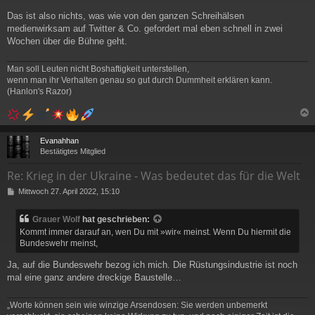
Das ist also nichts, was wie von den ganzen Schreihälsen
medienwirksam auf Twitter & Co. gefordert mal eben schnell in zwei
Wochen über die Bühne geht.
Man soll Leuten nicht Boshaftigkeit unterstellen,
wenn man ihr Verhalten genau so gut durch Dummheit erklären kann.
(Hanlon's Razor)
c
Evanahhan
Bestätigtes Mitglied
Re: Krieg in der Ukraine - Was bedeutet das für die Welt
B
Mittwoch 27. April 2022, 15:10
e
i
Grauer Wolf
hat geschrieben:
t
Kommt immer darauf an, wen Du mit »wir« meinst. Wenn Du hiermit die
r
Bundeswehr meinst,
a
g
Ja, auf die Bundeswehr bezog ich mich. Die Rüstungsindustrie ist noch
mal eine ganz andere dreckige Baustelle…
„Worte können sein wie winzige Arsendosen: Sie werden unbemerkt