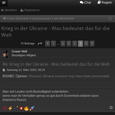
Chat
Regeln
or
Abmelden
Registrieren
en
Foren-Übersicht
Diskussionen
Die Weltformel
Krieg in der Ukraine - Was bedeutet das für die
Welt
Seite
7
von
8
1
4
5
6
8
Vorherige
7
Nächste
74 Beiträge
…
Grauer Wolf
Bestätigtes Mitglied
Re: Krieg in der Ukraine - Was bedeutet das für die Welt
B
Samstag 12. März 2022, 00:24
e
MSNBC Opinion:
Russia's Ukraine invasion may have been preventable
i
t
r
a
Man soll Leuten nicht Boshaftigkeit unterstellen,
g
wenn man ihr Verhalten genau so gut durch Dummheit erklären kann.
(Hanlon's Razor)