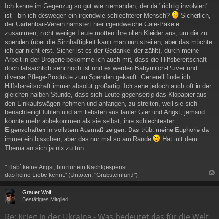
e
Ich kenne im Gegenzug so gut wie niemanden, der da "richtig involviert"
i
ist - bin ich deswegen ein irgendwie schlechterer Mensch?
Sicherlich,
t
r
der Gartenbau-Verein hamstert hier irgendwelche Care-Pakete
a
zusammen, nicht wenige Leute motten ihre ollen Kleider aus, um die zu
g
spenden (über die Sinnhaftigkeit kann man nun streiten; aber das möchte
ich gar nicht erst. Sicher ist es der Gedanke, der zählt), durch meine
Arbeit in der Drogerie bekomme ich auch mit, dass die Hilfsbereitschaft
doch tatsächlich sehr hoch ist und es werden Babymilch-Pulver und
diverse Pflege-Produkte zum Spenden gekauft. Generell finde ich
Hilfsbereitschaft immer absolut großartig. Ich sehe jedoch auch oft in der
gleichen halben Stunde, dass sich Leute gegenseitig das Klopapier aus
den Einkaufswägen nehmen und anfangen, zu streiten, weil sie sich
benachteiligt fühlen und am liebsten aus lauter Gier und Angst, jemand
könnte mehr abbekommen als sie selbst, ihre schlechtesten
Eigenschaften in vollstem Ausmaß zeigen. Das trübt meine Euphorie da
immer ein bisschen, aber das nur mal so am Rande
Hat mit dem
Thema an sich ja nix zu tun.
" Hab` keine Angst, bin nur ein Nachtgespenst
das keine Liebe kennt." (Untoten, "Grabsteinland")
c
Grauer Wolf
Bestätigtes Mitglied
Re: Krieg in der Ukraine - Was bedeutet das für die Welt