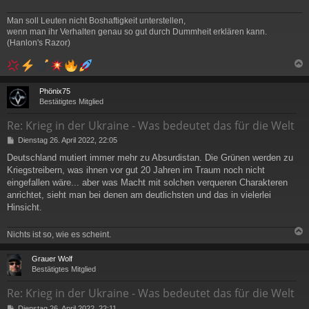
Man soll Leuten nicht Boshaftigkeit unterstellen,
wenn man ihr Verhalten genau so gut durch Dummheit erklären kann.
(Hanlon's Razor)
c
Phönix75
Bestätigtes Mitglied
Re: Krieg in der Ukraine - Was bedeutet das für die Welt
B
Dienstag 26. April 2022, 22:05
e
Deutschland mutiert immer mehr zu Absurdistan. Die Grünen werden zu
i
Kriegstreibern, was ihnen vor gut 20 Jahren im Traum noch nicht
t
r
eingefallen wäre... aber was Macht mit solchen verqueren Charakteren
a
anrichtet, sieht man bei denen am deutlichsten und das in vielerlei
g
Hinsicht.
Nichts ist so, wie es scheint.
c
Grauer Wolf
Bestätigtes Mitglied
Re: Krieg in der Ukraine - Was bedeutet das für die Welt
B
Dienstag 26. April 2022, 22:11