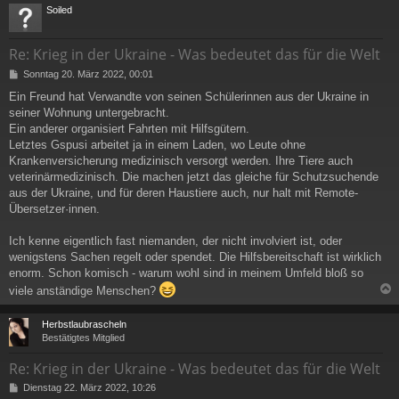
c
Soiled
Re: Krieg in der Ukraine - Was bedeutet das für die Welt
B
Sonntag 20. März 2022, 00:01
e
Ein Freund hat Verwandte von seinen Schülerinnen aus der Ukraine in
i
seiner Wohnung untergebracht.
t
r
Ein anderer organisiert Fahrten mit Hilfsgütern.
a
Letztes Gspusi arbeitet ja in einem Laden, wo Leute ohne
g
Krankenversicherung medizinisch versorgt werden. Ihre Tiere auch
veterinärmedizinisch. Die machen jetzt das gleiche für Schutzsuchende
aus der Ukraine, und für deren Haustiere auch, nur halt mit Remote-
Übersetzer·innen.
Ich kenne eigentlich fast niemanden, der nicht involviert ist, oder
wenigstens Sachen regelt oder spendet. Die Hilfsbereitschaft ist wirklich
enorm. Schon komisch - warum wohl sind in meinem Umfeld bloß so
viele anständige Menschen?
c
Herbstlaubrascheln
Bestätigtes Mitglied
Re: Krieg in der Ukraine - Was bedeutet das für die Welt
B
Dienstag 22. März 2022, 10:26