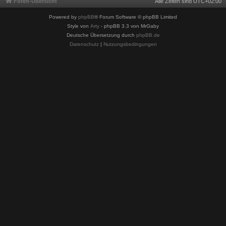
Foren-Übersicht
Alle Zeiten sind
UTC+02:00
Powered by
phpBB
® Forum Software © phpBB Limited
Style von
Arty
- phpBB 3.3 von MrGaby
Deutsche Übersetzung durch
phpBB.de
Datenschutz
|
Nutzungsbedingungen