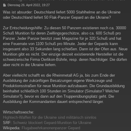
B
Dienstag 26. April 2022, 19:27
e
Was ist absurder: Deutschland liefert 5000 Stahlhelme an die Ukraine
i
oder Deutschland liefert 50 Flak-Panzer Gepard an die Ukraine?
t
r
a
Zur Entscheidungshilfe: Zu diesen 50 Panzern existieren noch ca. 30000
g
Schuß Munition für deren Zwillingsgeschütze, also ca. 600 Schuß pro
Panzer. Jeder Panzer besitzt zwei Magazine für je 320 Schuß und hat
eine Feuerrate von 1100 Schuß pro Minute. Jeder der Gepards kann
insgesamt also 33 Sekunden lang schießen. Dann ist der Ofen aus. Neue
Munition gibt es nicht. Der einzige derzeit existierende Hersteller ist die
schweizerische Firma Oerlikon-Bührle, resp. deren Nachfolger. Die dürfen
aber nicht in die Ukraine liefern.
Aber vielleicht schafft es die Rheinmetall AG ja, bis zum Ende der
Ausbildung der zukünftigen Besatzungen eigene Werkzeuge und
Produktionsstraßen für neue Munition aufzubauen. Die Grundausbildung
beinhaltet schließlich 100 Stunden im Simulator (Simulator? Welcher
Simulator?), bevor es dann auf den Truppenübungsplatz geht. Die
Ausbildung der Kommandanten dauert entsprechend länger.
Wirtschaftswoche:
Hightech-Waffen für die Ukraine sind militärisch sinnlos
SRF:
Schweiz blockiert Gepard-Munition für Ukraine
Wikipedia:
Flugabwehrkanonenpanzer Gepard