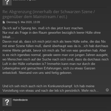
Re: Abgrenzung (innerhalb der Schwarzen Szene /
gegenüber dem Mainstream / ect.)
B
Dienstag 5. Mai 2020, 13:09
e
Da ich auf´n Sprung bin, muß ich das jetzt kurz machen.
i
Nur mal als Frage in den Raum geworfen bezüglich leerer Hülle ohne
t
r
Inhalt....
a
Davon mal ab, dass ich mich jetzt nich als leere Hülle sehe, die das Nix
g
mit einer Szene füllen muß, damit überhaupt was da is...ich hab durchaus
meine Werte gehabt, bevor ich mich als Teil von was gesehen hab. Aber
is es nich irgendwo normal, gerade wenn man von jungen Jahren ausgeht,
wo Menschen noch auf der Suche nach sich sind, dass da durchaus noch
Luft in der Hülle vorhanden is? Immerhin kann man nur durch die
Lebensjahre und gemachten Erfahrungen, sich zu etwas Ganzen
entwickelt. Niemand von uns wird fertig geboren.
Und ich seh mich auch nich im Konkurenzkampf. Ich hab meine
Vorstellung von etwas und nach der leb ich persönlich. Mehr nich...
c
Heimfinderin