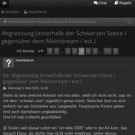
Chat
Regeln
or
Abmelden
Registrieren
en
Foren-Übersicht
Schwarze Szene
Szene-Diskussion
Abgrenzung (innerhalb der Schwarzen Szene /
gegenüber dem Mainstream / ect.)
Seite
7
von
11
1
5
6
8
9
11
Vorherige
7
Nächst
105 Beiträge
…
…
Heimfinderin
Re: Abgrenzung (innerhalb der Schwarzen Szene /
gegenüber dem Mainstream / ect.)
B
Dienstag 5. Mai 2020, 11:40
e
Wenn du eine ehrliche Antwort von mir willst, weiß ich nicht recht, was ihr
i
mit dem "schwarz sein" eigentlich genau meint. Manches liest es sich
t
r
einfach nur wie Gestänker aus Langeweile. Hauptsache Kontra geben
a
wird auch irgendwann unglaubwürdig.
g
Und ich hab schlecht geschlafen!
@ Sister, weil darauf sofort ein "ich lebe 2000" oder in der Art kam, das
danach klang, als dürfte man nicht mehr erwähnen, woher dieses