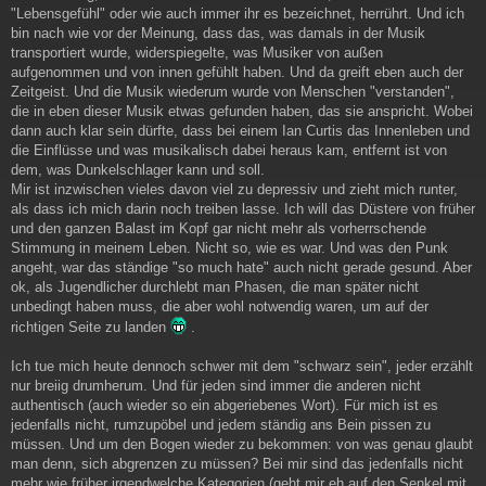
"Lebensgefühl" oder wie auch immer ihr es bezeichnet, herrührt. Und ich
bin nach wie vor der Meinung, dass das, was damals in der Musik
transportiert wurde, widerspiegelte, was Musiker von außen
aufgenommen und von innen gefühlt haben. Und da greift eben auch der
Zeitgeist. Und die Musik wiederum wurde von Menschen "verstanden",
die in eben dieser Musik etwas gefunden haben, das sie anspricht. Wobei
dann auch klar sein dürfte, dass bei einem Ian Curtis das Innenleben und
die Einflüsse und was musikalisch dabei heraus kam, entfernt ist von
dem, was Dunkelschlager kann und soll.
Mir ist inzwischen vieles davon viel zu depressiv und zieht mich runter,
als dass ich mich darin noch treiben lasse. Ich will das Düstere von früher
und den ganzen Balast im Kopf gar nicht mehr als vorherrschende
Stimmung in meinem Leben. Nicht so, wie es war. Und was den Punk
angeht, war das ständige "so much hate" auch nicht gerade gesund. Aber
ok, als Jugendlicher durchlebt man Phasen, die man später nicht
unbedingt haben muss, die aber wohl notwendig waren, um auf der
richtigen Seite zu landen
.
Ich tue mich heute dennoch schwer mit dem "schwarz sein", jeder erzählt
nur breiig drumherum. Und für jeden sind immer die anderen nicht
authentisch (auch wieder so ein abgeriebenes Wort). Für mich ist es
jedenfalls nicht, rumzupöbel und jedem ständig ans Bein pissen zu
müssen. Und um den Bogen wieder zu bekommen: von was genau glaubt
man denn, sich abgrenzen zu müssen? Bei mir sind das jedenfalls nicht
mehr wie früher irgendwelche Kategorien (geht mir eh auf den Senkel mit