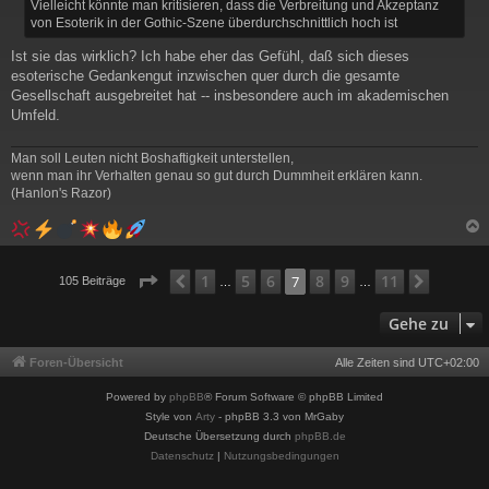
Vielleicht könnte man kritisieren, dass die Verbreitung und Akzeptanz
r
von Esoterik in der Gothic-Szene überdurchschnittlich hoch ist
a
g
Ist sie das wirklich? Ich habe eher das Gefühl, daß sich dieses
esoterische Gedankengut inzwischen quer durch die gesamte
Gesellschaft ausgebreitet hat -- insbesondere auch im akademischen
Umfeld.
Man soll Leuten nicht Boshaftigkeit unterstellen,
wenn man ihr Verhalten genau so gut durch Dummheit erklären kann.
(Hanlon's Razor)
c
Seite
7
von
11
1
5
6
8
9
11
Vorherige
7
Nächst
105 Beiträge
…
…
Gehe zu
Foren-Übersicht
Alle Zeiten sind
UTC+02:00
Powered by
phpBB
® Forum Software © phpBB Limited
Style von
Arty
- phpBB 3.3 von MrGaby
Deutsche Übersetzung durch
phpBB.de
Datenschutz
|
Nutzungsbedingungen