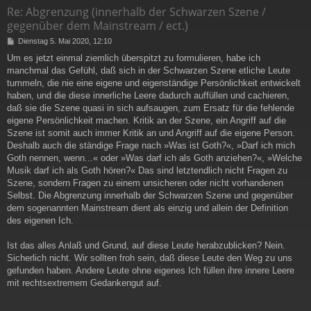
Re: Abgrenzung (innerhalb der Schwarzen Szene /
gegenüber dem Mainstream / ect.)
B
Dienstag 5. Mai 2020, 12:10
e
Um es jetzt einmal ziemlich überspitzt zu formulieren, habe ich
i
manchmal das Gefühl, daß sich in der Schwarzen Szene etliche Leute
t
r
tummeln, die nie eine eigene und eigenständige Persönlichkeit entwickelt
a
haben, und die diese innerliche Leere dadurch auffüllen und cachieren,
g
daß sie die Szene quasi in sich aufsaugen, zum Ersatz für die fehlende
eigene Persönlichkeit machen. Kritik an der Szene, ein Angriff auf die
Szene ist somit auch immer Kritik an und Angriff auf die eigene Person.
Deshalb auch die ständige Frage nach »Was ist Goth?«, »Darf ich mich
Goth nennen, wenn...« oder »Was darf ich als Goth anziehen?«, »Welche
Musik darf ich als Goth hören?« Das sind letztendlich nicht Fragen zu
Szene, sondern Fragen zu einem unsicheren oder nicht vorhandenen
Selbst. Die Abgrenzung innerhalb der Schwarzen Szene und gegenüber
dem sogenannten Mainstream dient als einzig und allein der Definition
des eigenen Ich.
Ist das alles Anlaß und Grund, auf diese Leute herabzublicken? Nein.
Sicherlich nicht. Wir sollten froh sein, daß diese Leute den Weg zu uns
gefunden haben. Andere Leute ohne eigenes Ich füllen ihre innere Leere
mit rechtsextremem Gedankengut auf.