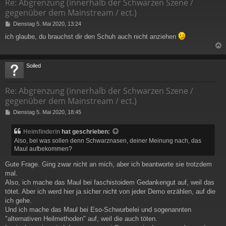
Re: Abgrenzung (innerhalb der Schwarzen Szene /
gegenüber dem Mainstream / ect.)
B
Dienstag 5. Mai 2020, 13:24
e
ich glaube, du brauchst dir den Schuh auch nicht anziehen
i
t
r
a
c
Soiled
g
Re: Abgrenzung (innerhalb der Schwarzen Szene /
gegenüber dem Mainstream / ect.)
B
Dienstag 5. Mai 2020, 18:45
e
i
Heimfinderin
hat geschrieben:
t
Also, bei was sollen denn Schwarznasen, deiner Meinung nach, das
r
Maul aufbekommen?
a
g
Gute Frage. Ging zwar nicht an mich, aber ich beantworte sie trotzdem
mal.
Also, ich mache das Maul bei faschistoidem Gedankengut auf, weil das
tötet. Aber ich werd hier ja sicher nicht von jeder Demo erzählen, auf die
ich gehe.
Und ich mache das Maul bei Eso-Schwurbelei und sogenannten
"alternativen Heilmethoden" auf, weil die auch töten.