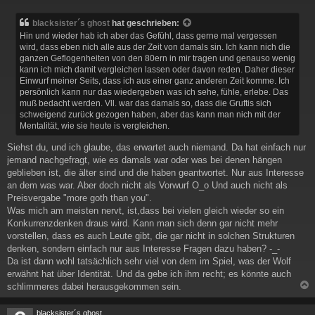
e
i
blacksister´s ghost
hat geschrieben:
t
Hin und wieder hab ich aber das Gefühl, dass gerne mal vergessen
r
wird, dass eben nich alle aus der Zeit von damals sin. Ich kann nich die
a
ganzen Geflogenheiten von den 80ern in mir tragen und genauso wenig
g
kann ich mich damit vergleichen lassen oder davon reden. Daher dieser
Einwurf meiner Seits, dass ich aus einer ganz anderen Zeit komme. Ich
persönlich kann nur das wiedergeben was ich sehe, fühle, erlebe. Das
muß bedacht werden. Vll. war das damals so, dass die Gruftis sich
schweigend zurück gezogen haben, aber das kann man nich mit der
Mentalität, wie sie heute is vergleichen.
Siehst du, und ich glaube, das erwartet auch niemand. Da hat einfach nur
jemand nachgefragt, wie es damals war oder was bei denen hängen
geblieben ist, die älter sind und die haben geantwortet. Nur aus Interesse
an dem was war. Aber doch nicht als Vorwurf O_o Und auch nicht als
Preisvergabe "more goth than you".
Was mich am meisten nervt, ist,dass bei vielen gleich wieder so ein
Konkurrenzdenken draus wird. Kann man sich denn gar nicht mehr
vorstellen, dass es auch Leute gibt, die gar nicht in solchen Strukturen
denken, sondern einfach nur aus Interesse Fragen dazu haben? -_-
Da ist dann wohl tatsächlich sehr viel von dem im Spiel, was der Wolf
erwähnt hat über Identität. Und da gebe ich ihm recht; es könnte auch
schlimmeres dabei herausgekommen sein.
c
blacksister´s ghost