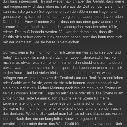
durchaus interessant. Hin und wieder hab ich aber das Gefühl, dass gerne
mal vergessen wird, dass eben nich alle aus der Zeit von damals sin. Ich
kann nich die ganzen Geflogenheiten von den 80ern in mir tragen und
genauso wenig kann ich mich damit vergleichen lassen oder davon reden.
Daher dieser Einwurf meiner Seits, dass ich aus einer ganz anderen Zeit
komme. Ich persönlich kann nur das wiedergeben was ich sehe, fühle,
erlebe. Das muß bedacht werden. Vll. war das damals so, dass die
Gruftis sich schweigend zurück gezogen haben, aber das kann man nich
mit der Mentalität, wie sie heute is vergleichen.
Schwarz sein is für mich nich nur "ich ziehe mir was schwarze über und
fertig". Da steckt für mich mehr dahinter. Leben...denken...fühlen. Für
mich is es etwas, was zum einem in einem drin steckt und zum anderen
etwas, was man um sich hat. Es is quasi das Leben von einem...es fließt
in den Adern. Und bei vielen hört / sieht sich das Larifari an, wenn sie
anfagen von wegen sie nutzen die Festivals um der Realität zu entfliehen
oder Gothic wäre für sie, dass sie sie sein können..oder so ähnlich wie
sie sich ausdrücken. Meiner Meinung nach brauch man keine Szene um
sein zu können. Man ist!....egal ob mit Szene oder nich. Die Szene is am
Ende nur das nette Gimmick. Ich brauche keine Szene für meine
Lebenseinstellung und mein Lebensgefühl. Das is schon vorher da.
Schwar is für mich nich nur eine reine Sache des fühlens, sondern auch
des denkens. Welche Blickwinkel man hat. Es ist eine Sache aus vielen
kleinen Bauteilen, die ein komplettes Bauwerk ergeben. Und ich
persönlich hüte mich davor, das Wort Grufti für mich zu verwenden. Nich