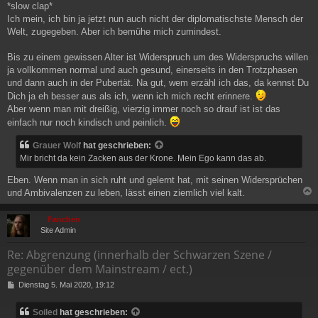
*slow clap*
Ich mein, ich bin ja jetzt nun auch nicht der diplomatischste Mensch der
Welt, zugegeben. Aber ich bemühe mich zumindest.
Bis zu einem gewissen Alter ist Widerspruch um des Widerspruchs willen
ja vollkommen normal und auch gesund, einerseits in den Trotzphasen
und dann auch in der Pubertät. Na gut, wem erzähl ich das, da kennst Du
Dich ja eh besser aus als ich, wenn ich mich recht erinnere.
Aber wenn man mit dreißig, vierzig immer noch so drauf ist ist das
einfach nur noch kindisch und peinlich.
Grauer Wolf
hat geschrieben:
Mir bricht da kein Zacken aus der Krone. Mein Ego kann das ab.
Eben. Wenn man in sich ruht und gelernt hat, mit seinen Widersprüchen
und Ambivalenzen zu leben, lässt einen ziemlich viel kalt.
c
Fanchen
Site Admin
Re: Abgrenzung (innerhalb der Schwarzen Szene /
gegenüber dem Mainstream / ect.)
B
Dienstag 5. Mai 2020, 19:12
e
i
Soiled
hat geschrieben:
t