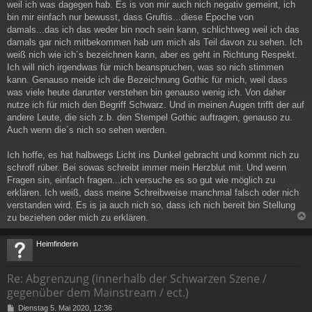
weil ich was dagegen hab. Es is von mir auch nich negativ gemeint, ich
bin mir einfach nur bewusst, dass Gruftis...diese Epoche von
damals...das ich das weder bin noch sein kann, schlichtweg weil ich das
damals gar nich mitbekommen hab um mich als Teil davon zu sehen. Ich
weiß nich wie ich´s bezeichnen kann, aber es geht in Richtung Respekt.
Ich will nich irgendwas für mich beanspruchen, was so nich stimmen
kann. Genauso meide ich die Bezeichnung Gothic für mich, weil dass
was viele heute darunter verstehen bin genauso wenig ich. Von daher
nutze ich für mich den Begriff Schwarz. Und in meinen Augen trifft der auf
andere Leute, die sich z.b. den Stempel Gothic auftragen, genauso zu.
Auch wenn die´s nich so sehen werden.
Ich hoffe, es hat halbwegs Licht ins Dunkel gebracht und kommt nich zu
schroff rüber. Bei sowas schreibt immer mein Herzblut mit. Und wenn
Fragen sin, einfach fragen...ich versuche es so gut wie möglich zu
erklären. Ich weiß, dass meine Schreibweise manchmal falsch oder nich
verstanden wird. Es is ja auch nich so, dass ich nich bereit bin Stellung
zu beziehen oder mich zu erklären.
c
Heimfinderin
Re: Abgrenzung (innerhalb der Schwarzen Szene /
gegenüber dem Mainstream / ect.)
B
Dienstag 5. Mai 2020, 12:36