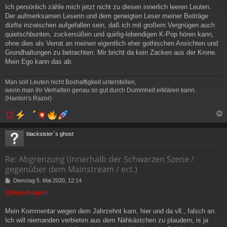
Ich persönlich zähle mich jetzt nicht zu diesen innerlich leeren Leuten.
Der aufmerksamen Leserin und dem geneigten Leser meiner Beiträge
dürfte inzwischen aufgefallen sein, daß ich mit großem Vergnügen auch
quietschbunten, zuckersüßen und quirlig-lebendigen K-Pop hören kann,
ohne dies als Verrat an meinen eigentlich eher gothischen Ansichten und
Grundhaltungen zu betrachten. Mir bricht da kein Zacken aus der Krone.
Mein Ego kann das ab.
Man soll Leuten nicht Boshaftigkeit unterstellen,
wenn man ihr Verhalten genau so gut durch Dummheit erklären kann.
(Hanlon's Razor)
c
blacksister´s ghost
Re: Abgrenzung (innerhalb der Schwarzen Szene /
gegenüber dem Mainstream / ect.)
B
Dienstag 5. Mai 2020, 12:14
e
@Heimfinderin
i
t
r
Mein Kommentar wegen dem Jahrzehnt kam, hier und da vll., falsch an.
a
Ich will niemanden verbieten aus dem Nähkästchen zu plaudern, is ja
g