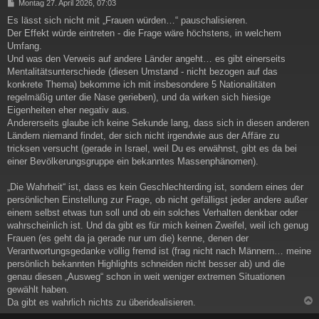
B
Montag 27. April 2026, 07:03
e
Es lässt sich nicht mit „Frauen würden…“ pauschalisieren.
i
Der Effekt würde eintreten - die Frage wäre höchstens, in welchem
t
r
Umfang.
a
Und was den Verweis auf andere Länder angeht… es gibt einerseits
g
Mentalitätsunterschiede (diesen Umstand - nicht bezogen auf das
konkrete Thema) bekomme ich mit insbesondere 5 Nationalitäten
regelmäßig unter die Nase gerieben), und da wirken sich hiesige
Eigenheiten eher negativ aus.
Andererseits glaube ich keine Sekunde lang, dass sich in diesen anderen
Ländern niemand findet, der sich nicht irgendwie aus der Affäre zu
tricksen versucht (gerade in Israel, weil Du es erwähnst, gibt es da bei
einer Bevölkerungsgruppe ein bekanntes Massenphänomen).
„Die Wahrheit“ ist, dass es kein Geschlechterding ist, sondern eines der
persönlichen Einstellung zur Frage, ob nicht gefälligst jeder andere außer
einem selbst etwas tun soll und ob ein solches Verhalten denkbar oder
wahrscheinlich ist. Und da gibt es für mich keinen Zweifel, weil ich genug
Frauen (es geht da ja gerade nur um die) kenne, denen der
Verantwortungsgedanke völlig fremd ist (frag nicht nach Männern… meine
persönlich bekannten Highlights schneiden nicht besser ab) und die
genau diesen „Ausweg“ schon in weit weniger extremen Situationen
gewählt haben.
Da gibt es wahrlich nichts zu überidealisieren.