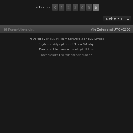
c
1
2
3
4
5
Vorherige
6
52 Beiträge
Gehe zu
Foren-Übersicht
Alle Zeiten sind
UTC+02:00
Powered by
phpBB
® Forum Software © phpBB Limited
Style von
Arty
- phpBB 3.3 von MrGaby
Deutsche Übersetzung durch
phpBB.de
Datenschutz
|
Nutzungsbedingungen