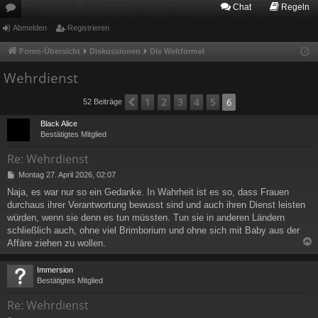
Chat
Regeln
or
Abmelden
Registrieren
en
Foren-Übersicht
Diskussionen
Die Weltformel
Wehrdienst
1
2
3
4
5
Vorherige
6
52 Beiträge
Black Alice
Bestätigtes Mitglied
Re: Wehrdienst
B
Montag 27. April 2026, 02:07
e
Naja, es war nur so ein Gedanke. In Wahrheit ist es so, dass Frauen
i
durchaus ihrer Verantwortung bewusst sind und auch ihren Dienst leisten
t
r
würden, wenn sie denn es tun müssten. Tun sie in anderen Ländern
a
schließlich auch, ohne viel Brimborium und ohne sich mit Baby aus der
g
Affäre ziehen zu wollen.
c
Immersion
Bestätigtes Mitglied
Re: Wehrdienst