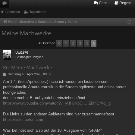
Chat
Regeln
or
Abmelden
Registrieren
en
Foren-Übersicht
Schwarze Szene
Musik
Meine Machwerke
1
2
3
4
Vorherige
5
42 Beiträge
Uwi1976
Bestätigtes Mitglied
Re: Meine Machwerke
B
Samstag 18. April 2026, 09:32
e
Am 1.4. (kein Aprilscherz) habe ich wieder ein bisschen semi-
i
professionelle Amateurmusik in die Streamingdienste und online stores
t
r
hochgeladen,
a
den ich euch z.B. auf youtube reinziehen könnt
g
https://www.youtube.com/watch?v=yHHvKpG ... ZMhGrXoj_g
Die Links zu den anderen Anbietern sind hier zusammengefasst
https://linktr.ee/umamu
Was befindet sich also auf der 10. Ausgabe von "SPAM"