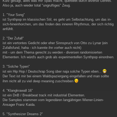
Kurz gesagt, alles was mir Spaß macht, querbeet durch diverse Genres.
Also ja, auch wieder total "ungruftiges" Zeug.
1. "Your Song"
ist Synthpop im klassischen Stil, es geht um Selbstachtung, um das in-
sich-hineinhorchen, um das finden des inneren Rhythmus, der sich richtig
anfühlt.
2. "Der Zufall"
ist ein vertontes Gedicht oder eher Sinnspruch von Otto zu Lynar (ein
Zufallsfund, haha - ich kannte ihn vorher auch nicht)
mit - um dem Thema gerecht zu werden - diversen randomisierten
Elementen. Ich würd's auch grob als experimentellen Synthpop einordnen.
3. "Solche Typen"
ist ein Hip Hop / Deutschrap Song über naja solche Typen eben...
Der Text ist mir bei einem Waldspaziergang eingefallen und man sollte
ihm nicht all zu viel deep meaning zuschreiben
4. "Klangkrawall 16"
ist ein DnB / Breakbeat track mit industrial Elementen.
Die Samples stammen vom legendären langjährigen Wiener-Linien-
Ansager Franz Kaida.
5. "Synthesizer Dreams 2"