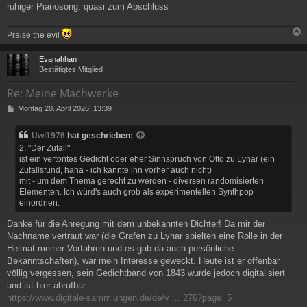
ruhiger Pianosong, quasi zum Abschluss
Praise the evil
c
Evanahhan
Bestätigtes Mitglied
Re: Meine Machwerke
B
Montag 20. April 2026, 13:39
e
i
Uwi1976
hat geschrieben:
t
2. "Der Zufall"
r
ist ein vertontes Gedicht oder eher Sinnspruch von Otto zu Lynar (ein
a
Zufallsfund, haha - ich kannte ihn vorher auch nicht)
g
mit - um dem Thema gerecht zu werden - diversen randomisierten
Elementen. Ich würd's auch grob als experimentellen Synthpop
einordnen.
Danke für die Anregung mit dem unbekannten Dichter! Da mir der
Nachname vertraut war (die Grafen zu Lynar spielten eine Rolle in der
Heimat meiner Vorfahren und es gab da auch persönliche
Bekanntschaften), war mein Interesse geweckt. Heute ist er offenbar
völlig vergessen, sein Gedichtband von 1843 wurde jedoch digitalisiert
und ist hier abrufbar:
https://www.digitale-sammlungen.de/de/v ... 276?page=5