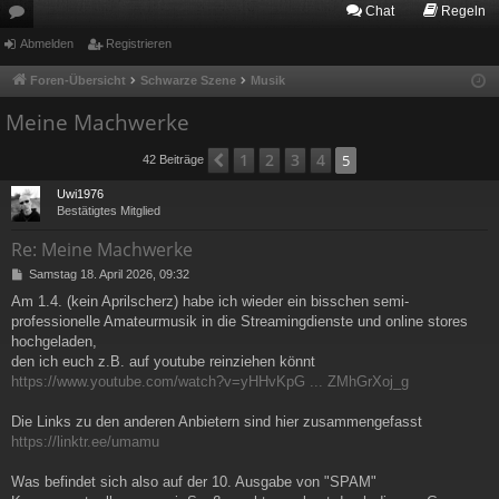
Chat
Regeln
or
Abmelden
Registrieren
en
Foren-Übersicht
Schwarze Szene
Musik
Meine Machwerke
1
2
3
4
Vorherige
5
42 Beiträge
Uwi1976
Bestätigtes Mitglied
Re: Meine Machwerke
B
Samstag 18. April 2026, 09:32
e
Am 1.4. (kein Aprilscherz) habe ich wieder ein bisschen semi-
i
professionelle Amateurmusik in die Streamingdienste und online stores
t
r
hochgeladen,
a
den ich euch z.B. auf youtube reinziehen könnt
g
https://www.youtube.com/watch?v=yHHvKpG ... ZMhGrXoj_g
Die Links zu den anderen Anbietern sind hier zusammengefasst
https://linktr.ee/umamu
Was befindet sich also auf der 10. Ausgabe von "SPAM"