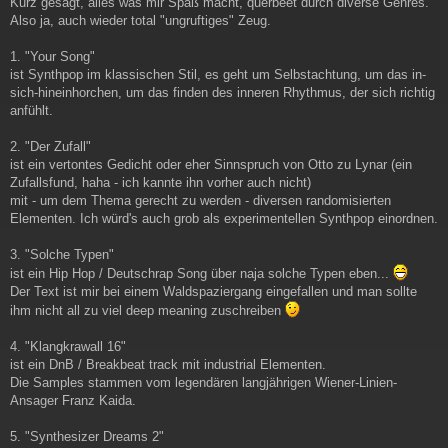
Kurz gesagt, alles was mir Spaß macht, querbeet durch diverse Genres.
Also ja, auch wieder total "ungruftiges" Zeug.
1. "Your Song"
ist Synthpop im klassischen Stil, es geht um Selbstachtung, um das in-
sich-hineinhorchen, um das finden des inneren Rhythmus, der sich richtig
anfühlt.
2. "Der Zufall"
ist ein vertontes Gedicht oder eher Sinnspruch von Otto zu Lynar (ein
Zufallsfund, haha - ich kannte ihn vorher auch nicht)
mit - um dem Thema gerecht zu werden - diversen randomisierten
Elementen. Ich würd's auch grob als experimentellen Synthpop einordnen.
3. "Solche Typen"
ist ein Hip Hop / Deutschrap Song über naja solche Typen eben...
Der Text ist mir bei einem Waldspaziergang eingefallen und man sollte
ihm nicht all zu viel deep meaning zuschreiben
4. "Klangkrawall 16"
ist ein DnB / Breakbeat track mit industrial Elementen.
Die Samples stammen vom legendären langjährigen Wiener-Linien-
Ansager Franz Kaida.
5. "Synthesizer Dreams 2"