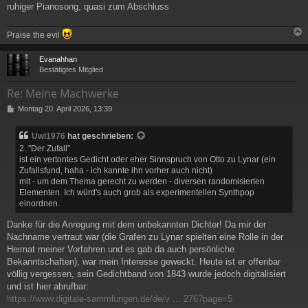
ruhiger Pianosong, quasi zum Abschluss
Praise the evil
c
Evanahhan
Bestätigtes Mitglied
Re: Meine Machwerke
B
Montag 20. April 2026, 13:39
e
i
Uwi1976
hat geschrieben:
t
2. "Der Zufall"
r
ist ein vertontes Gedicht oder eher Sinnspruch von Otto zu Lynar (ein
a
Zufallsfund, haha - ich kannte ihn vorher auch nicht)
g
mit - um dem Thema gerecht zu werden - diversen randomisierten
Elementen. Ich würd's auch grob als experimentellen Synthpop
einordnen.
Danke für die Anregung mit dem unbekannten Dichter! Da mir der
Nachname vertraut war (die Grafen zu Lynar spielten eine Rolle in der
Heimat meiner Vorfahren und es gab da auch persönliche
Bekanntschaften), war mein Interesse geweckt. Heute ist er offenbar
völlig vergessen, sein Gedichtband von 1843 wurde jedoch digitalisiert
und ist hier abrufbar:
https://www.digitale-sammlungen.de/de/v ... 276?page=5