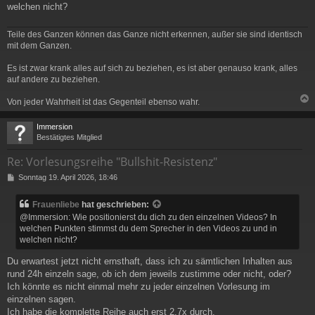
r
welchen nicht?
a
g
Teile des Ganzen können das Ganze nicht erkennen, außer sie sind identisch
mit dem Ganzen.
Es ist zwar krank alles auf sich zu beziehen, es ist aber genauso krank, alles
auf andere zu beziehen.
Von jeder Wahrheit ist das Gegenteil ebenso wahr.
c
Immersion
Bestätigtes Mitglied
Re: Vorlesungsreihe "Bullshit-Resistenz"
B
Sonntag 19. April 2026, 18:46
e
i
Frauenliebe
hat geschrieben:
t
@Immersion: Wie positionierst du dich zu den einzelnen Videos? In
r
welchen Punkten stimmst du dem Sprecher in den Videos zu und in
a
welchen nicht?
g
Du erwartest jetzt nicht ernsthaft, dass ich zu sämtlichen Inhalten aus
rund 24h einzeln sage, ob ich dem jeweils zustimme oder nicht, oder?
Ich könnte es nicht einmal mehr zu jeder einzelnen Vorlesung im
einzelnen sagen.
Ich habe die komplette Reihe auch erst 2,7x durch.