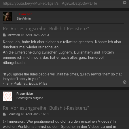
https://youtu.be/yvMGFeQ1gsI?si=Ag9EaBzqOBiwrDHe
c
Fanchen
Site Admin
Re: Vorlesungsreihe "Bullshit-Resistenz"
B
Mittwoch 15. April 2026, 22:03
e
Kenne ich, habe ich aber sicher nur teilweise gesehen. Könnte ich also
i
durchaus mal wieder reinschauen.
t
r
An die Unterscheidung zwischen Lügnern, Bullshittern und Trotteln
a
erinnere ich mich noch, das hat er auch alles ganz humorvoll
g
rübergebracht.
"If you ignore the rules people will, half the times, quietly rewrite them so that
they don't apply to you."
- Terry Pratchett,
Equal Rites
c
Frauenliebe
Bestätigtes Mitglied
Re: Vorlesungsreihe "Bullshit-Resistenz"
B
Samstag 18. April 2026, 16:51
e
@Immersion: Wie positionierst du dich zu den einzelnen Videos? In
i
welchen Punkten stimmst du dem Sprecher in den Videos zu und in
t