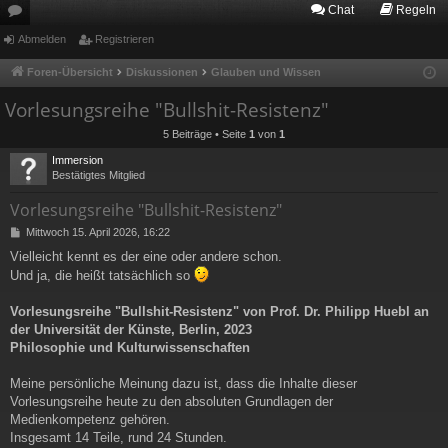
Chat
Regeln
or
Abmelden
Registrieren
en
Foren-Übersicht
Diskussionen
Glauben und Wissen
Vorlesungsreihe "Bullshit-Resistenz"
5 Beiträge • Seite
1
von
1
Immersion
Bestätigtes Mitglied
Vorlesungsreihe "Bullshit-Resistenz"
B
Mittwoch 15. April 2026, 16:22
e
Vielleicht kennt es der eine oder andere schon.
i
Und ja, die heißt tatsächlich so
t
r
a
Vorlesungsreihe "Bullshit-Resistenz" von Prof. Dr. Philipp Huebl an
g
der Universität der Künste, Berlin, 2023
Philosophie und Kulturwissenschaften
Meine persönliche Meinung dazu ist, dass die Inhalte dieser
Vorlesungsreihe heute zu den absoluten Grundlagen der
Medienkompetenz gehören.
Insgesamt 14 Teile, rund 24 Stunden.