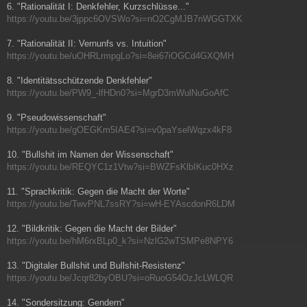
6. "Rationalität I: Denkfehler, Kurzschlüsse..."
https://youtu.be/3jppc6OVSWo?si=nO2CgMJB7nWGGTXK
7. "Rationalität II: Vernunfs vs. Intuition"
https://youtu.be/uOHRLrmpgLo?si=8ei67iOGCd4GXQMH
8. "Identitätsschützende Denkfehler"
https://youtu.be/PW9_-lfHDn0?si=MgrD3mWulNuGoAfC
9. "Pseudowissenschaft"
https://youtu.be/gOEGKm5IAE4?si=v0paYselWqzx4kF8
10. "Bullshit im Namen der Wissenschaft"
https://youtu.be/REQYC1z1Vtw?si=BWZFsKlbIKuc0HXz
11. "Sprachkritik: Gegen die Macht der Worte"
https://youtu.be/TwvPNL7ssRY?si=wH-EYAscdonR6LDM
12. "Bildkritik: Gegen die Macht der Bilder"
https://youtu.be/hM6rxBLp0_k?si=NzlG2wTSMPe8NPY6
13. "Digitaler Bullshit und Bullshit-Resistenz"
https://youtu.be/Jcqr82byOBU?si=oRuoG54OzJcLWLQR
14. "Sondersitzung: Gendern"