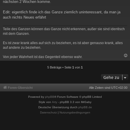
nächsten 2 Wochen komme.
Edit: eigentlich finde ich das Ganze ziemlich uninteressant, da man ja
auch nichts Neues erfährt
Teile des Ganzen können das Ganze nicht erkennen, außer sie sind identisch
mit dem Ganzen.
Es ist zwar krank alles auf sich zu beziehen, es ist aber genauso krank, alles
auf andere zu beziehen.
Von jeder Wahrheit ist das Gegenteil ebenso wahr.
c
5 Beiträge • Seite
1
von
1
Gehe zu
Foren-Übersicht
Alle Zeiten sind
UTC+02:00
Powered by
phpBB
® Forum Software © phpBB Limited
Style von
Arty
- phpBB 3.3 von MrGaby
Deutsche Übersetzung durch
phpBB.de
Datenschutz
|
Nutzungsbedingungen