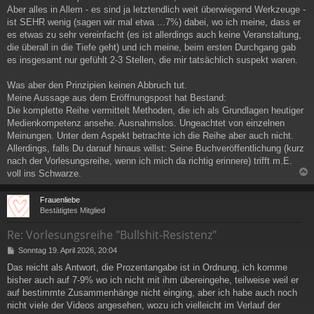
Aber alles in Allem - es sind ja letztendlich weit überwiegend Werkzeuge -
ist SEHR wenig (sagen wir mal etwa ...7%) dabei, wo ich meine, dass er
es etwas zu sehr vereinfacht (es ist allerdings auch keine Veranstaltung,
die überall in die Tiefe geht) und ich meine, beim ersten Durchgang gab
es insgesamt nur gefühlt 2-3 Stellen, die mir tatsächlich suspekt waren.
Was aber den Prinzipien keinen Abbruch tut.
Meine Aussage aus dem Eröffnungspost hat Bestand:
Die komplette Reihe vermittelt Methoden, die ich als Grundlagen heutiger
Medienkompetenz ansehe. Ausnahmslos. Ungeachtet von einzelnen
Meinungen. Unter dem Aspekt betrachte ich die Reihe aber auch nicht.
Allerdings, falls Du darauf hinaus willst: Seine Buchveröffentlichung (kurz
nach der Vorlesungsreihe, wenn ich mich da richtig erinnere) trifft m.E.
voll ins Schwarze.
c
Frauenliebe
Bestätigtes Mitglied
Re: Vorlesungsreihe "Bullshit-Resistenz"
B
Sonntag 19. April 2026, 20:04
e
Das reicht als Antwort, die Prozentangabe ist in Ordnung, ich komme
i
bisher auch auf 7-9% wo ich nicht mit ihm übereingehe, teilweise weil er
t
r
auf bestimmte Zusammenhänge nicht einging, aber ich habe auch noch
a
nicht viele der Videos angesehen, wozu ich vielleicht im Verlauf der
g