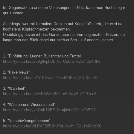
Im Gegensatz zu anderen Vorlesungen im Netz kann man Huebl sogar
gut zuhören
Allerdings: wer mit formalem Denken auf Kriegsfuß steht, der wird da
höchstens Kopfschmerzen bekommen.
Unabhängig davon ist das Ganze aber nur von begrenztem Nutzen, so
lange man den Blick dabei nur nach außen - auf andere - richtet.
1. "Einführung: Lügner, Bullshitter und Trottel"
https://youtu.be/azp3g8vpBJE?si=QxbIw7XZZHU24DNc
2. "Fake News"
https://youtu.be/cbYY-EGwvIs?si=JPJBaJ_XDtXcIu0f
3. "Wahrheit"
https://youtu.be/nvVKK5W3bBI?si=So5zjjEI7Y2Tu-o3
4. "Wissen und Wissenschaft"
https://youtu.be/yxn2mbJSESI?si=j4xtre6O_wJ5EOJi
5. "Verschwörungstheorien"
https://youtu.be/WLRXF2951hU?si=9-viY_Cqu1MNNzX6