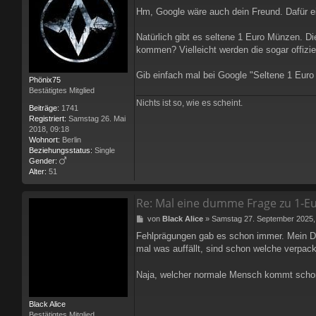
e
Hm, Google wäre auch dein Freund. Dafür e
i
t
r
Natürlich gibt es seltene 1 Euro Münzen. D
a
kommen? Vielleicht werden die sogar offizi
g
Gib einfach mal bei Google "Seltene 1 Euro
Phönix75
Bestätigtes Mitglied
Nichts ist so, wie es scheint.
Beiträge:
1741
Registriert:
Samstag 26. Mai
2018, 09:18
Wohnort:
Berlin
Beziehungsstatus:
Single
Gender:
Alter:
51
Re: Mal eine dumme Frage zu 1‑
B
von
Black Alice
»
Samstag 27. September 2025,
e
Fehlprägungen gab es schon immer. Mein Da
i
mal was auffällt, sind schon welche verpac
t
r
a
Naja, welcher normale Mensch kommt schon
g
Black Alice
Bestätigtes Mitglied