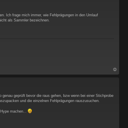
b
e
n
gen. Ich frage mich immer, wie Fehlprägungen in den Umlauf
nicht als Sammler bezeichnen.
N
a
c
h
o
b
genau geprüft bevor die raus gehen, bzw wenn bei einer Stichprobe
e
 auszupacken und die einzelnen Fehlprägungen rauszusuchen.
n
n Hype machen...