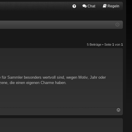
Chat
Regeln
FA
Q
5 Beiträge • Seite
1
von
1
ie für Sammler besonders wertvoll sind, wegen Motiv, Jahr oder
Szene, die einen eigenen Charme haben.
N
a
c
h
o