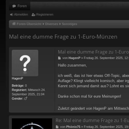
Foren
Abmelden
Registrieren
Foren-Übersicht
Diverses
Sonstiges
Mal eine dumme Frage zu 1‑Euro‑Münzen
Mal eine dumme Frage zu 1‑Eur
B
von
HagenP
»
Freitag 26. September 2025, 12
e
Hallo zusammen,
i
t
r
ich weiß, das ist hier etwas Off-Topic, abe
HagenP
a
Auflage? Klingt vielleicht komisch, aber 
g
Beiträge:
0
Kennt sich jemand damit aus? Lohnt es sic
Registriert:
Mittwoch 24.
September 2025, 21:04
Danke schon mal für eure Meinungen!
Gender:
Zuletzt geändert von
HagenP
am Mittwoch 
Re: Mal eine dumme Frage zu 1‑
B
von
Phönix75
»
Freitag 26. September 2025, 19