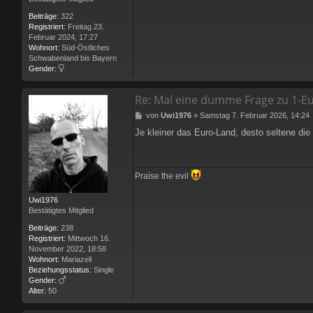
Beiträge:
322
Registriert:
Freitag 23.
Februar 2024, 17:27
Wohnort:
Süd-Östliches
Schwabenland bis Bayern
Gender:
Re: Mal eine dumme Frage zu 1‑
B
von
Uwi1976
»
Samstag 7. Februar 2026, 14:24
e
Je kleiner das Euro-Land, desto seltene die
i
t
r
a
Praise the evil
g
Uwi1976
Bestätigtes Mitglied
Beiträge:
238
Registriert:
Mittwoch 16.
November 2022, 18:58
Wohnort:
Mariazell
Beziehungsstatus:
Single
Gender:
Alter:
50