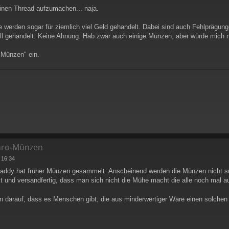
inen Thread aufzumachen... naja.
ie werden sogar für ziemlich viel Geld gehandelt. Dabei sind auch Fehlprägun
ell gehandelt. Keine Ahnung. Hab zwar auch einige Münzen, aber würde mich 
 Münzen" ein.
Euro‑Münzen
 16:34
ddy hat früher Münzen gesammelt. Anscheinend werden die Münzen nicht so 
kt und versandfertig, dass man sich nicht die Mühe macht die alle noch mal
 darauf, dass es Menschen gibt, die aus minderwertiger Ware einen solche