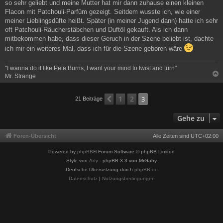
so sehr geliebt und meine Mutter hat mir dann zuhause einen kleinen
Flacon mit Patchouli-Parfüm gezeigt. Seitdem wusste ich, wie einer
meiner Lieblingsdüfte heißt. Später (in meiner Jugend dann) hatte ich sehr
oft Patchouli-Räucherstäbchen und Duftöl gekauft. Als ich dann
mitbekommen habe, dass dieser Geruch in der Szene beliebt ist, dachte
ich mir ein weiteres Mal, dass ich für die Szene geboren wäre
"I wanna do it like Pete Burns, I want your mind to twist and turn"
Mr. Strange
c
1
2
Vorherige
3
21 Beiträge
Gehe zu
Foren-Übersicht
Alle Zeiten sind
UTC+02:00
Powered by
phpBB
® Forum Software © phpBB Limited
Style von
Arty
- phpBB 3.3 von MrGaby
Deutsche Übersetzung durch
phpBB.de
Datenschutz
|
Nutzungsbedingungen