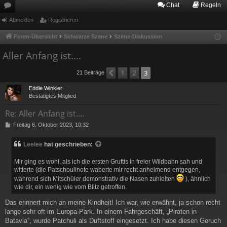
Chat
Regeln
or
Abmelden
Registrieren
en
Foren-Übersicht
Schwarze Szene
Szene-Diskussion
Aller Anfang ist....
1
2
Vorherige
3
21 Beiträge
Eddie Winkler
Bestätigtes Mitglied
Re: Aller Anfang ist....
B
Freitag 6. Oktober 2023, 10:32
e
i
Leelee
hat geschrieben:
t
r
Mir ging es wohl, als ich die ersten Gruftis in freier Wildbahn sah und
a
witterte (die Patschoulinote waberte mir recht anheimend entgegen,
g
während sich Mitschüler demonstrativ die Nasen zuhielten
), ähnlich
wie dir, ein wenig wie vom Blitz getroffen.
Das erinnert mich an meine Kindheit! Ich war, wie erwähnt, ja schon recht
lange sehr oft im Europa-Park. In einem Fahrgeschäft, „Piraten in
Batavia“, wurde Patchuli als Duftstoff eingesetzt. Ich habe diesen Geruch