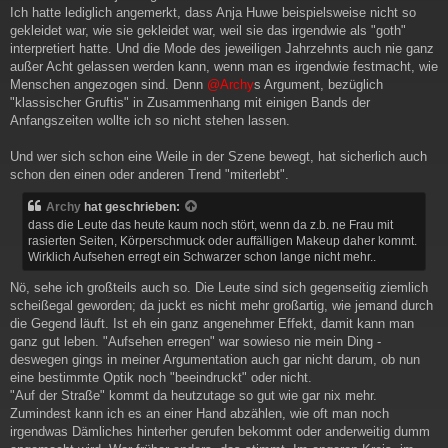
Ich hatte lediglich angemerkt, dass Anja Huwe beispielsweise nicht so
gekleidet war, wie sie gekleidet war, weil sie das irgendwie als "goth"
interpretiert hatte. Und die Mode des jeweiligen Jahrzehnts auch nie ganz
außer Acht gelassen werden kann, wenn man es irgendwie festmacht, wie
Menschen angezogen sind. Denn
@Archy
s Argument, bezüglich
"klassischer Gruftis" in Zusammenhang mit einigen Bands der
Anfangszeiten wollte ich so nicht stehen lassen.
Und wer sich schon eine Weile in der Szene bewegt, hat sicherlich auch
schon den einen oder anderen Trend "miterlebt".
Archy
hat geschrieben:
dass die Leute das heute kaum noch stört, wenn da z.b. ne Frau mit
rasierten Seiten, Körperschmuck oder auffälligen Makeup daher kommt.
Wirklich Aufsehen erregt ein Schwarzer schon lange nicht mehr..
Nö, sehe ich großteils auch so. Die Leute sind sich gegenseitig ziemlich
scheißegal geworden; da juckt es nicht mehr großartig, wie jemand durch
die Gegend läuft. Ist eh ein ganz angenehmer Effekt, damit kann man
ganz gut leben. "Aufsehen erregen" war sowieso nie mein Ding -
deswegen gings in meiner Argumentation auch gar nicht darum, ob nun
eine bestimmte Optik noch "beeindruckt" oder nicht.
"Auf der Straße" kommt da heutzutage so gut wie gar nix mehr.
Zumindest kann ich es an einer Hand abzählen, wie oft man noch
irgendwas Dämliches hinterher gerufen bekommt oder anderweitig dumm