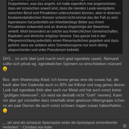
Doppelleben, was das angeht. Ich hatte eigentlich mal angenommen,
dass wir inzwischen soweit sind, dass die meisten Leute wenigstens
zwischen Beruf und Privatleben unterscheiden können, aber in diversen
fundamentalistischen Kreisen scheint nicht einmal das der Fall zu sein.
Irgendwann hat jedenfalls ein Arbeitskollege Bilder aus ihrem
Privatleben entwendet und an diverse Angehörige der Bewohner
verteilt. Wohl besonders an solche aus freikirchlichen Gemeinschaften,
Baptisten und ähnliche religiöse Vereine. Das ganze hat in der
Pflegeeinrichtung jedenfalls einen Riesenaufschrei gegeben und dazu
geführt, dass sie seitdem alles Szenebezogene nur noch streng
abgeschieden und unter Pseudonym betreibt.
DAS... ist echt übel (und macht mich grad irgendwie sauer). Niemand
sollte sich privat wg. irgendwelchen Spinnern so einschränken müssen!
Bez. dem Wednesday-Kleid: Ich kenne genau eine die sowas hat, die
kauft aber ihre Gaderobe auch zu 90% bei Killstar und mag genau diesen
Look halt irgendwie (hört aber auch nur Metal und hat auch sonst keine
"gruftigen Interessen", ich würd sie deshalb nicht "Goth" nennen). Kann
mir aber gut vorstellen dass innerhalb einer gewissen Altersgruppe schon
so ein paar Damen die auch sonst schwarz tragen sowas haben/hatten...
„…wir sind die schwarze Speerspitze wider die Apokalypse sinnentleerter
Heiterkeit.“ - Christian von Aster