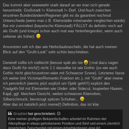
Das kommt aber seeeeeehr stark darauf an wo man sich gerade
herumtreibt. Großstadt != Kleinstadt != Dorf. Und Auch zwischen
einzelnen Bundesländern/Regionen gibt es da garantiert nochmal
Unterschiede (wenn man z.B. Kleinstädte miteinander vergleichen würde).
Bei mir zumindest (bayerische Kleinstadt) FÄLLST du definitiv noch auf
als Grufti (und kriegst schon auch mal was hinterhergerufen, wenn auch
seltener als früher).
Ansonsten seh ich das wie Herbstlaubrascheln, die hat auch meinen
Blick auf den "Grufti-Look" sehr schön beschrieben.
Generell sollte ich vielleicht (besser spät als nie
) mal dazu sagen
dass Grufti für mich(!) nicht 1:1 dasselbe ist wie Gothic (so wie auch
Gothic nicht gleichzusetzen wäre mit Schwarzer Szene). Letzteres fasse
ich weiter (mit Victorian/Romantic-Fraktion etc.), mit "Grufti" aber meine
ich persönlich (wenns jetzt explizit um Optik geht!!!) explizit den
Tradgoth-Stil mit Elementen wie Under- oder Sidecut, toupierten Haaren,
Kajal, ggf. bleichem Gesicht, weiten schwarzen Klamotten,
Silberschmuck, bevorzugt spitzen Schuhen...
Aber das ist natürlich jetzt meine(!) Definition, das ist klar.
Graphiel
hat geschrieben:
Eine meiner gruftigen Bekanntschaften arbeitet im Rahmen der
Altenpflege in etwas gehobenerer Position und führt seit einem ziemlich
ärgerlichen Zwischenfall mit einem Arbeitskollegen eine Art