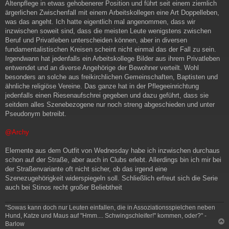
Altenpflege in etwas gehobenerer Position und führt seit einem ziemlich
ärgerlichen Zwischenfall mit einem Arbeitskollegen eine Art Doppelleben,
was das angeht. Ich hatte eigentlich mal angenommen, dass wir
inzwischen soweit sind, dass die meisten Leute wenigstens zwischen
Beruf und Privatleben unterscheiden können, aber in diversen
fundamentalistischen Kreisen scheint nicht einmal das der Fall zu sein.
Irgendwann hat jedenfalls ein Arbeitskollege Bilder aus ihrem Privatleben
entwendet und an diverse Angehörige der Bewohner verteilt. Wohl
besonders an solche aus freikirchlichen Gemeinschaften, Baptisten und
ähnliche religiöse Vereine. Das ganze hat in der Pflegeeinrichtung
jedenfalls einen Riesenaufschrei gegeben und dazu geführt, dass sie
seitdem alles Szenebezogene nur noch streng abgeschieden und unter
Pseudonym betreibt.
@Archy
Elemente aus dem Outfit von Wednesday habe ich inzwischen durchaus
schon auf der Straße, aber auch in Clubs erlebt. Allerdings bin ich mir bei
der Straßenvariante oft nicht sicher, ob das irgend eine
Szenezugehörigkeit widerspiegeln soll. Schließlich erfreut sich die Serie
auch bei Stinos recht großer Beliebtheit
"Sowas kann doch nur Leuten einfallen, die in Assoziationsspielchen neben
Hund, Katze und Maus auf "Hmm.... Schwingschleifer!" kommen, oder?" -
Barlow