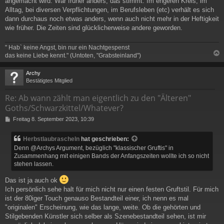
angemacht wird. War früher anders, das stimmt. Im engeren Kreis, im
Alltag, bei diversen Verpflichtungen, im Berufsleben (etc) verhält es sich
dann durchaus noch etwas anders, wenn auch nicht mehr in der Heftigkeit
wie früher. Die Zeiten sind glücklicherweise andere geworden.
" Hab` keine Angst, bin nur ein Nachtgespenst
das keine Liebe kennt." (Untoten, "Grabsteinland")
c
Archy
Bestätigtes Mitglied
Re: Ab wann zählt man eigentlich zu den "Älteren"
Goths/Schwarzkittel/Whatever?
B
Freitag 8. September 2023, 10:39
e
i
Herbstlaubrascheln
hat geschrieben:
t
Denn @Archys Argument, bezüglich "klassischer Gruftis" in
r
Zusammenhang mit einigen Bands der Anfangszeiten wollte ich so nicht
a
stehen lassen.
g
Das ist ja auch ok
Ich persönlich sehe halt für mich nicht nur einen festen Gruftstil. Für mich
ist der 80iger Touch genauso Bestandteil einer, ich nenn es mal
"originalen" Erscheinung, wie das lange, weite. Ob die gehörten und
Stilgebenden Künstler sich selber als Szenebestandteil sehen, ist mir