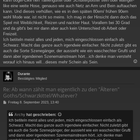
kann 80ger-Like nen Taillengürtel oder Schulterpolster sein oder waviger-
like eine weite Hose, genauso wie auch Netz an Arm und Bein auftauchen
kann. Und dieses verhüllen, wie es in den späten 80ern/ frühen 90ern
wohl Mode war, ist nicht so meins. Ich mag in der Hinsicht dann doch das
Spiel mit Weiblichkeit, Reizen und nackter Haut. Vorallem bei 30 Grad
und da gibt's bei mir dann aber auch kein Unterschied ob Arbeit oder
Freizeit.
Ich betiteln meist alles und jeden, mich eingeschlossen einfach als
Schwarz. Macht das ganze auch irgendwie einfacher. Nicht zuletzt gibt es
auch die Sorte Szenegänger, der aussieht wie ein waschechter Grufti und
dann aber irgendeinen Szenemainstream hört...ich denke man versteht
worauf ich hinaus will...dieses mehr Schein als Sein.
c
Durante
Bestätigtes Mitglied
Re: Ab wann zählt man eigentlich zu den "Älteren"
Goths/Schwarzkittel/Whatever?
B
Freitag 8. September 2023, 13:40
e
i
Archy
hat geschrieben:
t
Ich betiteln meist alles und jeden, mich eingeschlossen einfach als
r
Schwarz. Macht das ganze auch irgendwie einfacher. Nicht zuletzt gibt
a
es auch die Sorte Szenegänger, der aussieht wie ein waschechter Grufti
g
und dann aber irgendeinen Szenemainstream hört...ich denke man