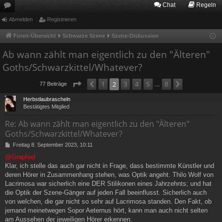
Chat
Regeln
or
Abmelden
Registrieren
en
Foren-Übersicht
Schwarze Szene
Szene-Diskussion
Ab wann zählt man eigentlich zu den "Älteren"
Goths/Schwarzkittel/Whatever?
Seite
2
von
8
1
3
4
5
8
Vorherige
2
Nächste
77 Beiträge
…
Herbstlaubrascheln
Bestätigtes Mitglied
Re: Ab wann zählt man eigentlich zu den "Älteren"
Goths/Schwarzkittel/Whatever?
B
Freitag 8. September 2023, 10:11
e
@Graphiel
i
Klar, ich stelle das auch gar nicht in Frage, dass bestimmte Künstler und
t
r
deren Hörer in Zusammenhang stehen, was Optik angeht. Thilo Wolf von
a
Lacrimosa war sicherlich eine DER Stilikonen eines Jahrzehnts; und hat
g
die Optik der Szene-Gänger auf jeden Fall beeinflusst. Sicherlich auch
von welchen, die gar nicht so sehr auf Lacrimosa standen. Den Fakt, ob
jemand meinetwegen Sopor Aeternus hört, kann man auch nicht selten
am Aussehen der jeweiligen Hörer erkennen.