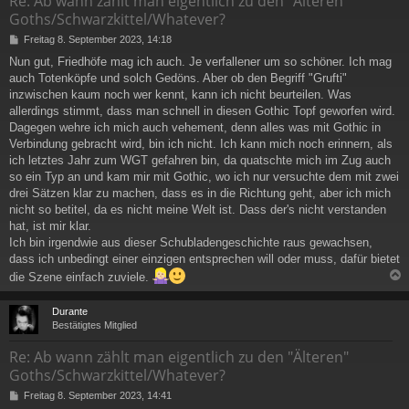
Re: Ab wann zählt man eigentlich zu den "Älteren"
Goths/Schwarzkittel/Whatever?
B
Freitag 8. September 2023, 14:18
e
Nun gut, Friedhöfe mag ich auch. Je verfallener um so schöner. Ich mag
i
auch Totenköpfe und solch Gedöns. Aber ob den Begriff "Grufti"
t
r
inzwischen kaum noch wer kennt, kann ich nicht beurteilen. Was
a
allerdings stimmt, dass man schnell in diesen Gothic Topf geworfen wird.
g
Dagegen wehre ich mich auch vehement, denn alles was mit Gothic in
Verbindung gebracht wird, bin ich nicht. Ich kann mich noch erinnern, als
ich letztes Jahr zum WGT gefahren bin, da quatschte mich im Zug auch
so ein Typ an und kam mir mit Gothic, wo ich nur versuchte dem mit zwei
drei Sätzen klar zu machen, dass es in die Richtung geht, aber ich mich
nicht so betitel, da es nicht meine Welt ist. Dass der's nicht verstanden
hat, ist mir klar.
Ich bin irgendwie aus dieser Schubladengeschichte raus gewachsen,
dass ich unbedingt einer einzigen entsprechen will oder muss, dafür bietet
die Szene einfach zuviele.
c
Durante
Bestätigtes Mitglied
Re: Ab wann zählt man eigentlich zu den "Älteren"
Goths/Schwarzkittel/Whatever?
B
Freitag 8. September 2023, 14:41
e