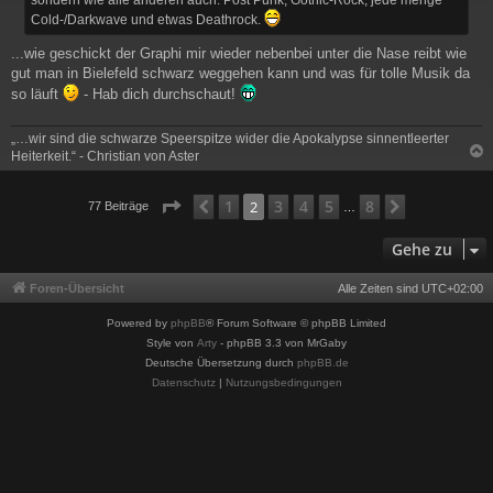
sondern wie alle anderen auch: Post Punk, Gothic-Rock, jede menge
Cold-/Darkwave und etwas Deathrock.
...wie geschickt der Graphi mir wieder nebenbei unter die Nase reibt wie
gut man in Bielefeld schwarz weggehen kann und was für tolle Musik da
so läuft
- Hab dich durchschaut!
„…wir sind die schwarze Speerspitze wider die Apokalypse sinnentleerter
Heiterkeit.“ - Christian von Aster
c
Seite
2
von
8
1
3
4
5
8
Vorherige
2
Nächste
77 Beiträge
…
Gehe zu
Foren-Übersicht
Alle Zeiten sind
UTC+02:00
Powered by
phpBB
® Forum Software © phpBB Limited
Style von
Arty
- phpBB 3.3 von MrGaby
Deutsche Übersetzung durch
phpBB.de
Datenschutz
|
Nutzungsbedingungen