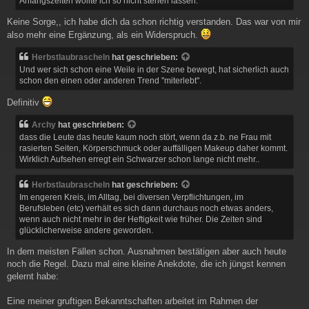
Anfangszeiten wollte ich so nicht stehen lassen.
Keine Sorge,, ich habe dich da schon richtig verstanden. Das war von mir
also mehr eine Ergänzung, als ein Widerspruch.
Herbstlaubrascheln
hat geschrieben:
Und wer sich schon eine Weile in der Szene bewegt, hat sicherlich auch
schon den einen oder anderen Trend "miterlebt".
Definitiv
Archy
hat geschrieben:
dass die Leute das heute kaum noch stört, wenn da z.b. ne Frau mit
rasierten Seiten, Körperschmuck oder auffälligen Makeup daher kommt.
Wirklich Aufsehen erregt ein Schwarzer schon lange nicht mehr..
Herbstlaubrascheln
hat geschrieben:
Im engeren Kreis, im Alltag, bei diversen Verpflichtungen, im
Berufsleben (etc) verhält es sich dann durchaus noch etwas anders,
wenn auch nicht mehr in der Heftigkeit wie früher. Die Zeiten sind
glücklicherweise andere geworden.
In dem meisten Fällen schon. Ausnahmen bestätigen aber auch heute
noch die Regel. Dazu mal eine kleine Anekdote, die ich jüngst kennen
gelernt habe:
Eine meiner gruftigen Bekanntschaften arbeitet im Rahmen der