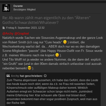
c
Durante
Bestätigtes Mitglied
Re: Ab wann zählt man eigentlich zu den "Älteren"
Goths/Schwarzkittel/Whatever?
B
Freitag 8. September 2023, 12:32
e
@Archy
@Graphiel
i
Natürlich wurde Sachen wie Siouxsies Augenmakeup und der ganze Look
t
r
von Robert Smith (ich sag nur "Cure heads"
) imitiert, die
a
Wechselwirkung war/ist def. da... ABER doch nur wo es den damaligen
g
Szene-Mitgliedern "passte" (das Happy House-Outfit von Fr. Sioux wurde
z.B. meines Wissens nach nie kopiert
).
Und Tilo Wolff ist ja wieder ne andere Nummer, da der dann def. explizit
"ein Grufti" war (und in den 90ern damals einfach unfassbar cool aussah
nebenbei bemerkt
).
Archy
hat geschrieben:
Zum Thema abgerissen aussehen, ich habe das Gefühl, dass die Leute
das heute kaum noch stört, wenn da z.b. ne Frau mit rasierten Seiten,
Körperschmuck oder auffälligen Makeup daher kommt. Wirklich
Aufsehen erregt ein Schwarzer schon lange nicht mehr...zumindest
meine Erfahrung hier. Klar schauen alte Opas mal bissel doof,
ansonsten bekommt man eher sogar positiven Zuspruch, weil man aus
der Reihe fällt.