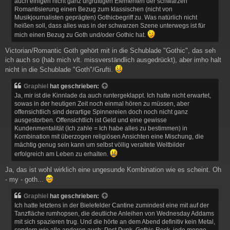
auch einigen nicht ganz urgruftigen Elementen der schwarzen
a
Romantisierung einen Bezug zum klassischen (nicht von
g
Musikjournalisten geprägten) Gothicbegriff zu. Was natürlich nicht
heißen soll, dass alles was in der schwarzen Szene unterwegs ist für
mich einen Bezug zu Goth und/oder Gothic hat.
Victorian/Romantic Goth gehört mit in die Schublade "Gothic", das seh
ich auch so (hab mich vlt. missverständlich ausgedrückt), aber imho halt
nicht in die Schublade "Goth"/Grufti.
Graphiel
hat geschrieben:
Ja, mir ist die Kinnlade da auch runtergeklappt. Ich hatte nicht erwartet,
sowas in der heutigen Zeit noch einmal hören zu müssen, aber
offensichtlich sind derartige Spinnereien doch noch nicht ganz
ausgestorben. Offensichtlich ist Geld und eine gewisse
Kundenmentalität (Ich zahle = Ich habe alles zu bestimmen) in
Kombination mit überzogen religiösen Ansichten eine Mischung, die
mächtig genug sein kann um selbst völlig veraltete Weltbilder
erfolgreich am Leben zu erhalten.
Ja, das ist wohl wirklich eine ungesunde Kombination wie es scheint. Oh
- my - goth...
Graphiel
hat geschrieben:
Ich hatte letztens in der Bielefelder Cantine zumindest eine mit auf der
Tanzfläche rumhopsen, die deutliche Anleihen von Wednesday Addams
mit sich spazieren trug. Und die hörte an dem Abend definitiv kein Metal,