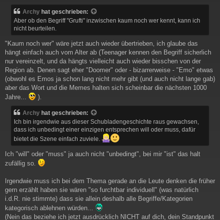
i
Archy
hat geschrieben:
t
Aber ob den Begriff "Grufti" inzwischen kaum noch wer kennt, kann ich
r
nicht beurteilen.
a
g
"Kaum noch wer" wäre jetzt auch wieder übertrieben, ich glaube das
hängt einfach auch vom Alter ab (Teenager kennen den Begriff sicherlich
nur vereinzelt, und da hängts vielleicht auch wieder bisschen von der
Region ab. Denen sagt eher "Doomer" oder - bizarrerweise - "Emo" etwas
(obwohl es Emos ja schon lang nicht mehr gibt (und auch nicht lange gab)
aber das Wort und die Memes halten sich scheinbar die nächsten 1000
Jahre...
).
Archy
hat geschrieben:
Ich bin irgendwie aus dieser Schubladengeschichte raus gewachsen,
dass ich unbedingt einer einzigen entsprechen will oder muss, dafür
bietet die Szene einfach zuviele.
Ich "will" oder "muss" ja auch nicht "unbedingt", bei mir "ist" das halt
zufällig so.
Irgendwie muss ich bei dem Thema gerade an die Leute denken die früher
gern erzählt haben sie wären "so furchtbar individuell" (was natürlich
i.d.R. nie stimmte) dass sie allein deshalb alle Begriffe/Kategorien
kategorisch ablehnen würden...
(Nein das beziehe ich jetzt ausdrücklich NICHT auf dich, dein Standpunkt