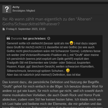
c
Archy
Bestätigtes Mitglied
Re: Ab wann zählt man eigentlich zu den "Älteren"
Goths/Schwarzkittel/Whatever?
B
Freitag 8. September 2023, 13:22
e
i
Durante
hat geschrieben:
t
Generell sollte ich vielleicht (besser spät als nie
) mal dazu sagen
r
a
dass Grufti für mich(!) nicht 1:1 dasselbe ist wie Gothic (so wie auch
g
Gothic nicht gleichzusetzen wäre mit Schwarzer Szene). Letzteres fasse
ich weiter (mit Victorian/Romantic-Fraktion etc.), mit "Grufti" aber meine
ich persönlich (wenns jetzt explizit um Optik geht!!!) explizit den
Tradgoth-Stil mit Elementen wie Under- oder Sidecut, toupierten
Haaren, Kajal, ggf. bleichem Gesicht, weiten schwarzen Klamotten,
Silberschmuck, bevorzugt spitzen Schuhen...
Aber das ist natürlich jetzt meine(!) Definition, das ist klar.
Das kommt dazu, die persönliche Definition und Nutzung der Begriffe.
"Grufti" gehört für mich einfach in die 80ger. Ich benutze dieses Wort für
andere so gut wie kaum, für mich schon gar nicht, weil ich sowohl durch
meine musikalischen Vorlieben, die auch Death Rock und Horror Punk
abdecken, zudem vom Stil her keinen festen fahre. Ich kleide mich wie
ich Lust habe und bediene mich der Elemente, die mir gefallen und das