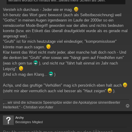
versteht worauf ich hinaus will...dieses mehr Schein als Sein.
Versteh ich durchaus - Jeder wie er mag.
Ich benutz das Wort ganz bewusst (auch als Selbstbezeichnung) weil
"Gothic" in meinen Augen irgendwann im Laufe der 2000er so ein
verwässerter Mode-Begriff geworden war der alles und nichts bedeuten
konnte (bzw. ein Etikett das überall draufgeklebt wurde als es gerade mal
angesagt war)...
"Grufti" ist für mich heutzutage viel eindeutiger, "kompromissloser"
könnte man auch sagen.
Klar kennt das Wort nicht mehr jeder, aber manche halt doch noch - Und
die denken bei "Grufti" eher sowas wie "hängt gern auf Friedhöfen rum"
(was ich gern tue
), und nicht nur "fährt halt einmal im Jahr nach
Leipzig".
(Und ich mag den Klang...
)
Achja, und das gruftige "Verhüllen" mag ich persönlich eben halt auch
(steht mir aber vermutlich auch viel besser als "Haut zeigen"
).
„…wir sind die schwarze Speerspitze wider die Apokalypse sinnentleerter
Heiterkeit.“ - Christian von Aster
c
Archy
Bestätigtes Mitglied