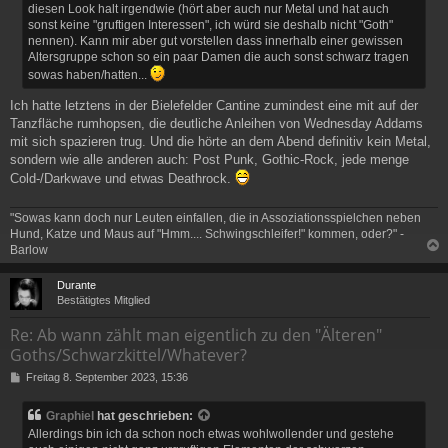
diesen Look halt irgendwie (hört aber auch nur Metal und hat auch
sonst keine "gruftigen Interessen", ich würd sie deshalb nicht "Goth"
nennen). Kann mir aber gut vorstellen dass innerhalb einer gewissen
Altersgruppe schon so ein paar Damen die auch sonst schwarz tragen
sowas haben/hatten...
Ich hatte letztens in der Bielefelder Cantine zumindest eine mit auf der
Tanzfläche rumhopsen, die deutliche Anleihen von Wednesday Addams
mit sich spazieren trug. Und die hörte an dem Abend definitiv kein Metal,
sondern wie alle anderen auch: Post Punk, Gothic-Rock, jede menge
Cold-/Darkwave und etwas Deathrock.
"Sowas kann doch nur Leuten einfallen, die in Assoziationsspielchen neben
Hund, Katze und Maus auf "Hmm.... Schwingschleifer!" kommen, oder?" -
Barlow
c
Durante
Bestätigtes Mitglied
Re: Ab wann zählt man eigentlich zu den "Älteren"
Goths/Schwarzkittel/Whatever?
B
Freitag 8. September 2023, 15:36
e
i
Graphiel
hat geschrieben:
t
Allerdings bin ich da schon noch etwas wohlwollender und gestehe
r