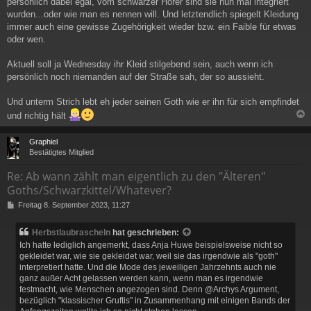
persönlich dabei egal, vom schwarzer Hörer sind sie nun mal integriert
wurden...oder wie man es nennen will. Und letztendlich spiegelt Kleidung
immer auch eine gewisse Zugehörigkeit wieder bzw. ein Faible für etwas
oder wen.
Aktuell soll ja Wednesday ihr Kleid stilgebend sein, auch wenn ich
persönlich noch niemanden auf der Straße sah, der so aussieht.
Und unterm Strich lebt eh jeder seinen Goth wie er ihn für sich empfindet
und richtig hält
c
Graphiel
Bestätigtes Mitglied
Re: Ab wann zählt man eigentlich zu den "Älteren"
Goths/Schwarzkittel/Whatever?
B
Freitag 8. September 2023, 11:27
e
i
Herbstlaubrascheln
hat geschrieben:
t
Ich hatte lediglich angemerkt, dass Anja Huwe beispielsweise nicht so
r
gekleidet war, wie sie gekleidet war, weil sie das irgendwie als "goth"
a
interpretiert hatte. Und die Mode des jeweiligen Jahrzehnts auch nie
g
ganz außer Acht gelassen werden kann, wenn man es irgendwie
festmacht, wie Menschen angezogen sind. Denn @Archys Argument,
bezüglich "klassischer Gruftis" in Zusammenhang mit einigen Bands der