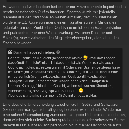
Es wurden und werden doch fast immer nur Einzelelemente kopiert und in
bereits bestehenden Outfits integriert. Spontan würde mir jedenfalls
niemand aus den traditionellen Reihen einfallen, dem ich unterstellen
würde eine 1:1 Kopie von irgend einem Künstler zu sein. Mir ging es
jedenfalls um den Punkt, dass Outfits nie im luftleeren Raum entstehen
und praktisch immer eine Wechselwirkung zwischen Künstler und
Szene(n), sowie zwischen den Mitglieder einhergehen, die sich in den
Szenen bewegen.
Durante
hat geschrieben:
Generell sollte ich vielleicht (besser spät als nie
) mal dazu sagen
dass Grufti für mich(!) nicht 1:1 dasselbe ist wie Gothic (so wie auch
Gothic nicht gleichzusetzen wäre mit Schwarzer Szene). Letzteres fasse
ich weiter (mit Victorian/Romantic-Fraktion etc.), mit "Grufti" aber meine
ich persönlich (wenns jetzt explizit um Optik geht!!!) explizit den
Tradgoth-Stil mit Elementen wie Under- oder Sidecut, toupierten
Haaren, Kajal, ggf. bleichem Gesicht, weiten schwarzen Klamotten,
Silberschmuck, bevorzugt spitzen Schuhen...
Aber das ist natürlich jetzt meine(!) Definition, das ist klar.
Eine deutliche Unterscheidung zwischen Goth, Gothic und Schwarzer
Szene kann man gar nicht oft genug betonen, wie ich finde. Würde man
eine solche Unterscheidung zumindest als grobe Richtlinie so hinnehmen,
dann würden sich etliche Streitgespräche innerhalb der schwarzen Szene
nahezu in Luft auflösen. Ich persönlich bin in meiner Definition da auch