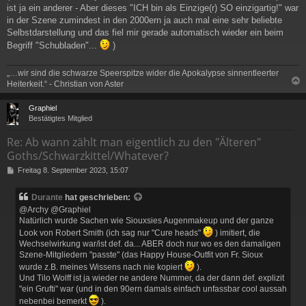
ist ja ein anderer - Aber dieses "ICH bin als Einzige(r) SO einzigartig!" war
in der Szene zumindest in den 2000ern ja auch mal eine sehr beliebte
Selbstdarstellung und das fiel mir gerade automatisch wieder ein beim
Begriff "Schubladen"...
)
„…wir sind die schwarze Speerspitze wider die Apokalypse sinnentleerter
Heiterkeit.“ - Christian von Aster
c
Graphiel
Bestätigtes Mitglied
Re: Ab wann zählt man eigentlich zu den "Älteren"
Goths/Schwarzkittel/Whatever?
B
Freitag 8. September 2023, 15:07
e
i
Durante
hat geschrieben:
t
@Archy @Graphiel
r
Natürlich wurde Sachen wie Siouxsies Augenmakeup und der ganze
a
g
Look von Robert Smith (ich sag nur "Cure heads"
) imitiert, die
Wechselwirkung war/ist def. da... ABER doch nur wo es den damaligen
Szene-Mitgliedern "passte" (das Happy House-Outfit von Fr. Sioux
wurde z.B. meines Wissens nach nie kopiert
).
Und Tilo Wolff ist ja wieder ne andere Nummer, da der dann def. explizit
"ein Grufti" war (und in den 90ern damals einfach unfassbar cool aussah
nebenbei bemerkt
).