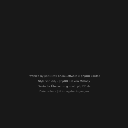
Powered by
phpBB
® Forum Software © phpBB Limited
Style von
Arty
- phpBB 3.3 von MrGaby
Deutsche Übersetzung durch
phpBB.de
Datenschutz
|
Nutzungsbedingungen