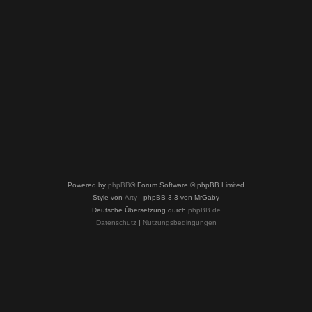
Powered by
phpBB
® Forum Software © phpBB Limited
Style von
Arty
- phpBB 3.3 von MrGaby
Deutsche Übersetzung durch
phpBB.de
Datenschutz
|
Nutzungsbedingungen