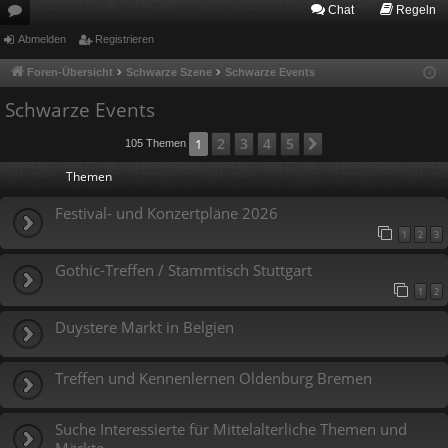
Chat
Regeln
or
Abmelden
Registrieren
en
Foren-Übersicht
Schwarze Szene
Schwarze Events
Schwarze Events
2
3
4
5
1
Nächste
105 Themen
Themen
Festival- und Konzertpläne 2026
1
2
3
Gothic-Treffen / Stammtisch Stuttgart
1
2
Duystere Markt in Belgien
Treffen und Kennenlernen Oldenburg Bremen
Suche Interessierte für Mittelalterliche Themen und