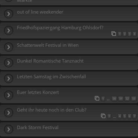
Märkte
out of line weekender
Friedhofspaziergang Hamburg Ohlsdorf?
1
2
3
4
Schattenwelt Festival in Wien
Dunkel Romantische Tanznacht
Letzten Samstag im Zwischenfall
Euer letztes Konzert
1
30
31
32
33
…
Geht ihr heute noch in den Club?
1
4
5
6
7
…
Dark Storm Festival