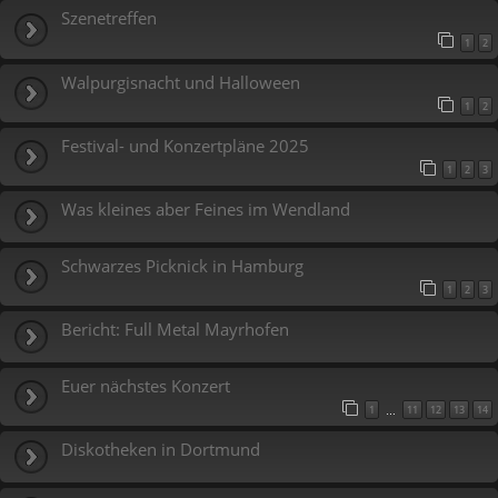
Szenetreffen
1
2
Walpurgisnacht und Halloween
1
2
Festival- und Konzertpläne 2025
1
2
3
Was kleines aber Feines im Wendland
Schwarzes Picknick in Hamburg
1
2
3
Bericht: Full Metal Mayrhofen
Euer nächstes Konzert
1
11
12
13
14
…
Diskotheken in Dortmund