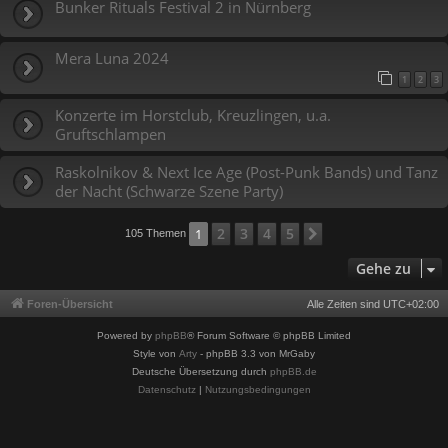
Bunker Rituals Festival 2 in Nürnberg
Mera Luna 2024
1
2
3
Konzerte im Horstclub, Kreuzlingen, u.a.
Gruftschlampen
Raskolnikov & Next Ice Age (Post-Punk Bands) und Tanz
der Nacht (Schwarze Szene Party)
2
3
4
5
1
Nächste
105 Themen
Gehe zu
Foren-Übersicht
Alle Zeiten sind
UTC+02:00
Powered by
phpBB
® Forum Software © phpBB Limited
Style von
Arty
- phpBB 3.3 von MrGaby
Deutsche Übersetzung durch
phpBB.de
Datenschutz
|
Nutzungsbedingungen