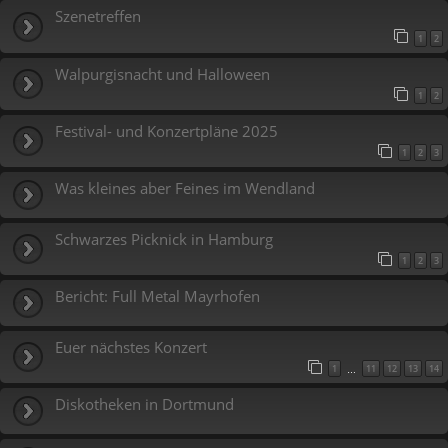
Szenetreffen
1
2
Walpurgisnacht und Halloween
1
2
Festival- und Konzertpläne 2025
1
2
3
Was kleines aber Feines im Wendland
Schwarzes Picknick in Hamburg
1
2
3
Bericht: Full Metal Mayrhofen
Euer nächstes Konzert
1
11
12
13
14
…
Diskotheken in Dortmund