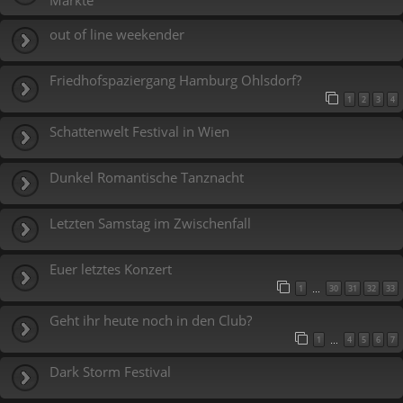
Märkte
out of line weekender
Friedhofspaziergang Hamburg Ohlsdorf?
1
2
3
4
Schattenwelt Festival in Wien
Dunkel Romantische Tanznacht
Letzten Samstag im Zwischenfall
Euer letztes Konzert
1
30
31
32
33
…
Geht ihr heute noch in den Club?
1
4
5
6
7
…
Dark Storm Festival