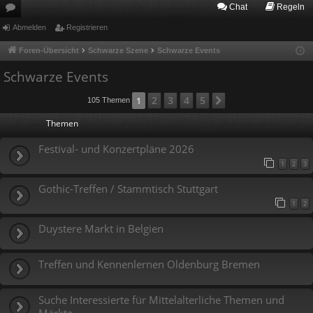
Chat
Regeln
or
Abmelden
Registrieren
en
Foren-Übersicht
Schwarze Szene
Schwarze Events
Schwarze Events
2
3
4
5
1
Nächste
105 Themen
Themen
Festival- und Konzertpläne 2026
1
2
3
Gothic-Treffen / Stammtisch Stuttgart
1
2
Duystere Markt in Belgien
Treffen und Kennenlernen Oldenburg Bremen
Suche Interessierte für Mittelalterliche Themen und