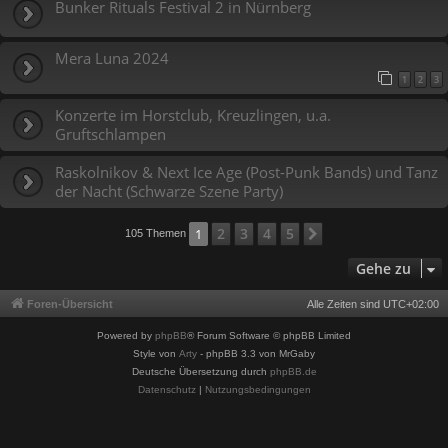
Bunker Rituals Festival 2 in Nürnberg
Mera Luna 2024
1
2
3
Konzerte im Horstclub, Kreuzlingen, u.a.
Gruftschlampen
Raskolnikov & Next Ice Age (Post-Punk Bands) und Tanz
der Nacht (Schwarze Szene Party)
2
3
4
5
1
Nächste
105 Themen
Gehe zu
Foren-Übersicht
Alle Zeiten sind
UTC+02:00
Powered by
phpBB
® Forum Software © phpBB Limited
Style von
Arty
- phpBB 3.3 von MrGaby
Deutsche Übersetzung durch
phpBB.de
Datenschutz
|
Nutzungsbedingungen