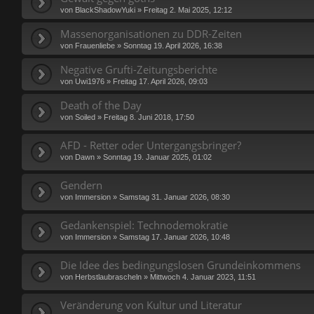
von
BlackShadowYuki
»
Freitag 2. Mai 2025, 12:12
Massenorganisationen zu DDR-Zeiten
von
Frauenliebe
»
Sonntag 19. April 2026, 16:38
Negative Grufti-Zeitungsberichte
von
Uwi1976
»
Freitag 17. April 2026, 09:03
Death of the Day
von
Soiled
»
Freitag 8. Juni 2018, 17:50
AFD - Retter oder Untergangsbringer?
von
Dawn
»
Sonntag 19. Januar 2025, 01:02
Gendern
von
Immersion
»
Samstag 31. Januar 2026, 08:30
Gedankenspiel: Technodemokratie
von
Immersion
»
Samstag 17. Januar 2026, 10:48
Die Idee des bedingungslosen Grundeinkommens
von
Herbstlaubrascheln
»
Mittwoch 4. Januar 2023, 11:51
Veränderung von Kultur und Literatur