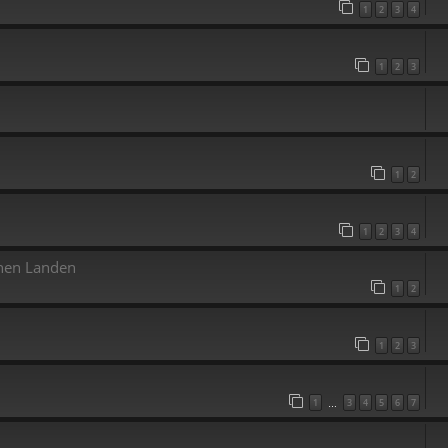
1
2
3
4
1
2
3
1
2
1
2
3
4
chen Landen
1
2
1
2
3
1
3
4
5
6
7
…