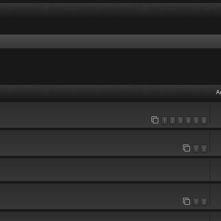
A
1
2
3
4
5
6
1
2
1
2