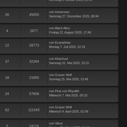
von
Immersion
26
45655
Samstag 27. Dezember 2025, 08:44
von
Black Alice
4
2677
Freitag 22. August 2025, 17:46
von
Evanahhan
12
28773
Montag 7. Juli 2025, 22:19
von
Khazhuul
37
32264
Samstag 31. Mai 2025, 15:31
von
Grauer Wolf
18
21665
Sonntag 25. Mai 2025, 23:46
von
Pirat von Rhyolith
24
57606
Mittwoch 7. Mai 2025, 00:10
von
Grauer Wolf
62
111545
Mittwoch 9. April 2025, 01:09
von
Viken
5
24118