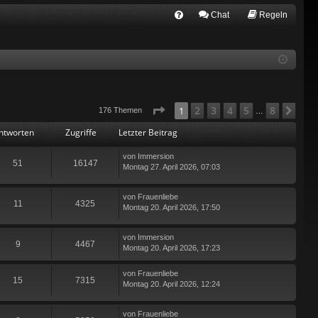
Chat
Regeln
FA
Q
Seite
1
von
8
2
3
4
5
8
1
Näc
176 Themen
…
ntworten
Zugriffe
Letzter Beitrag
von
Immersion
51
16147
Montag 27. April 2026, 07:03
von
Frauenliebe
11
4325
Montag 20. April 2026, 17:50
von
Immersion
9
4467
Montag 20. April 2026, 17:23
von
Frauenliebe
15
7315
Montag 20. April 2026, 12:24
von
Frauenliebe