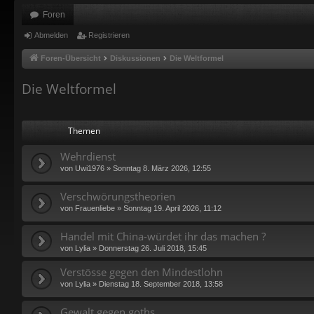
Foren
Abmelden
Registrieren
Foren-Übersicht
Diskussionen
Die Weltformel
Die Weltformel
Themen
Wehrdienst
von
Uwi1976
»
Sonntag 8. März 2026, 12:55
Verschwörungstheorien
von
Frauenliebe
»
Sonntag 19. April 2026, 11:12
Handel mit China-würdet ihr das machen ?
von
Lylia
»
Donnerstag 26. Juli 2018, 15:45
Verstösse gegen den Mindestlohn
von
Lylia
»
Dienstag 18. September 2018, 13:58
Gewalt gegen goths