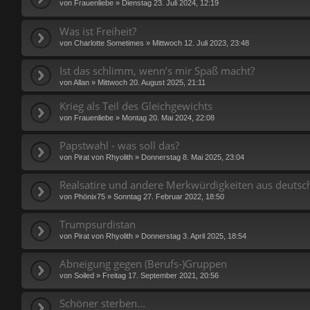
von
Frauenliebe
»
Dienstag 23. Juli 2024, 12:19
Was ist Freiheit?
von
Charlotte Sometimes
»
Mittwoch 12. Juli 2023, 23:48
Ist das schlimm, wenn’s mir Spaß macht?
von
Allan
»
Mittwoch 20. August 2025, 21:11
Krieg als Teil des Gleichgewichts
von
Frauenliebe
»
Montag 20. Mai 2024, 22:08
Papstwahl - was soll das?
von
Pirat von Rhyolith
»
Donnerstag 8. Mai 2025, 23:04
Realsatire und andere Merkwürdigkeiten aus deuts
von
Phönix75
»
Sonntag 27. Februar 2022, 18:50
Trumpsurdistan
von
Pirat von Rhyolith
»
Donnerstag 3. April 2025, 18:54
Abneigung gegen (Berufs-)Gruppen
von
Soiled
»
Freitag 17. September 2021, 20:56
Schöner sterben...