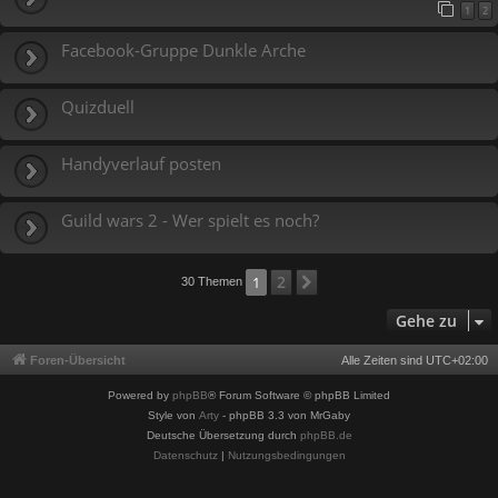
1
2
Facebook-Gruppe Dunkle Arche
Quizduell
Handyverlauf posten
Guild wars 2 - Wer spielt es noch?
2
1
Nächste
30 Themen
Gehe zu
Foren-Übersicht
Alle Zeiten sind
UTC+02:00
Powered by
phpBB
® Forum Software © phpBB Limited
Style von
Arty
- phpBB 3.3 von MrGaby
Deutsche Übersetzung durch
phpBB.de
Datenschutz
|
Nutzungsbedingungen