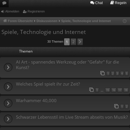
Chat
Regeln
or
Abmelden
Registrieren
en
Foren-Übersicht
Diskussionen
Spiele, Technologie und Internet
Spiele, Technologie und Internet
2
1
Nächste
30 Themen
Themen
AI Art - spannendes Werkzeug oder "Gefahr" für die
Kunst?
1
2
3
4
5
Welches Spiel spielt ihr zur Zeit?
1
15
16
17
18
…
Warhammer 40,000
1
2
Schwarzer Lebensstil im Live Stream abseits von Musik?