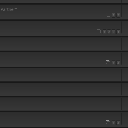
 Partner"
1
2
1
2
3
4
1
2
1
2