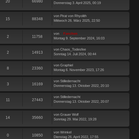
20
66980
Donnerstag 3. April 2025, 00:19
von
Pirat von Rhyolith
15
88348
Mittwoch 26. März 2025, 22:50
von
Fanchen
2
11758
Montag 9. September 2024, 16:03
von
Chaos_Todesfee
2
14913
Sonntag 14. Juli 2024, 00:44
von
Graphiel
8
23360
Montag 6. November 2023, 17:26
von
Stilledernacht
3
16169
Donnerstag 13. Oktober 2022, 20:10
von
Stilledernacht
11
27443
Donnerstag 13. Oktober 2022, 20:07
von
Grauer Wolf
14
35660
Sonntag 29. Mai 2022, 19:28
von
Wrinkel
0
10850
Dienstag 26. April 2022, 17:55