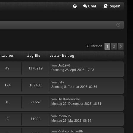
Chat
Regeln
FA
Q
2
1
Näc
30 Themen
ntworten
Zugriffe
Letzter Beitrag
von
Uwi1976
49
1170219
Dienstag 28. April 2026, 17:03
von
Lylia
174
189401
Sonntag 8. Februar 2026, 02:36
von
Die Karteileiche
10
21557
Montag 22. Dezember 2025, 18:51
von
Phönix75
2
11908
Montag 26. Mai 2025, 06:54
von
Pirat von Rhyolith