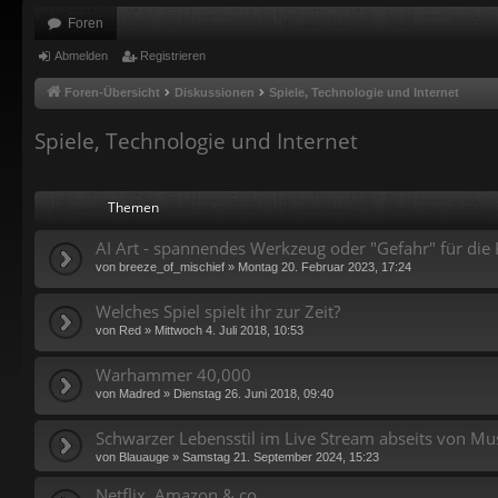
Foren
Abmelden
Registrieren
Foren-Übersicht
Diskussionen
Spiele, Technologie und Internet
Spiele, Technologie und Internet
Themen
AI Art - spannendes Werkzeug oder "Gefahr" für die 
von
breeze_of_mischief
»
Montag 20. Februar 2023, 17:24
Welches Spiel spielt ihr zur Zeit?
von
Red
»
Mittwoch 4. Juli 2018, 10:53
Warhammer 40,000
von
Madred
»
Dienstag 26. Juni 2018, 09:40
Schwarzer Lebensstil im Live Stream abseits von Mu
von
Blauauge
»
Samstag 21. September 2024, 15:23
Netflix, Amazon & co.