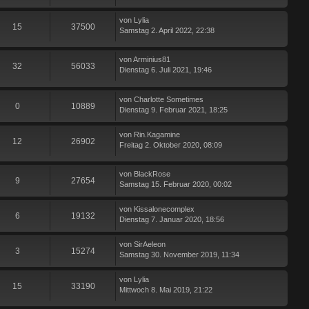
von
Lylia
15
37500
Samstag 2. April 2022, 22:38
von
Arminius81
32
56033
Dienstag 6. Juli 2021, 19:46
von
Charlotte Sometimes
0
10889
Dienstag 9. Februar 2021, 18:25
von
Rin.Kagamine
12
26902
Freitag 2. Oktober 2020, 08:09
von
BlackRose
9
27654
Samstag 15. Februar 2020, 00:02
von
Kissalonecomplex
6
19132
Dienstag 7. Januar 2020, 18:56
von
SirAeleon
3
15274
Samstag 30. November 2019, 11:34
von
Lylia
15
33190
Mittwoch 8. Mai 2019, 21:22