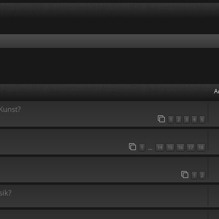
A
Kunst?
1
2
3
4
5
1
14
15
16
17
18
…
1
2
sik?