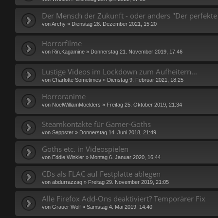
Der Mensch der Zukunft - oder anders "Der perfekte
von
Archy
»
Dienstag 28. Dezember 2021, 15:20
Horrorfilme
von
Rin.Kagamine
»
Donnerstag 21. November 2019, 17:46
Lustige Videos im Lockdown zum Aufheitern...
von
Charlotte Sometimes
»
Dienstag 9. Februar 2021, 18:25
Horroranime
von
NoelWilliamMoelders
»
Freitag 25. Oktober 2019, 21:34
Steamkontakte für Gamer-Goths
von
Seppster
»
Donnerstag 14. Juni 2018, 21:49
Goths etc. in Videospielen
von
Eddie Winkler
»
Montag 6. Januar 2020, 16:44
CDs als FLAC auf Festplatte ablegen
von
abdurrazzaq
»
Freitag 29. November 2019, 21:05
Alle Firefox Add-Ons deaktiviert? Temporärer Fix
von
Grauer Wolf
»
Samstag 4. Mai 2019, 14:40