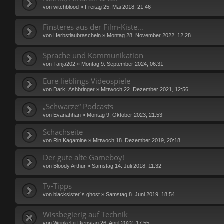
von
witchblood
»
Freitag 25. Mai 2018, 21:46
Finsteres aus der Film-Kiste...
von
Herbstlaubrascheln
»
Montag 28. November 2022, 12:28
Sprache und Kommunikation
von
Tanja202
»
Montag 9. September 2024, 06:31
Eure lieblings Videospiele
von
Dark_Ashbringer
»
Mittwoch 22. Dezember 2021, 12:56
„Schwarze“ Podcasts
von
Evanahhan
»
Montag 9. Oktober 2023, 21:53
Schachseite
von
Rin.Kagamine
»
Mittwoch 18. Dezember 2019, 20:18
Der gute alte Gameboy!
von
Bloody Arthur
»
Samstag 14. Juli 2018, 11:32
Tv-Tipps
von
blacksister´s ghost
»
Samstag 8. Juni 2019, 18:54
Wissbegierig auf Technik
von
Wrinkel
»
Dienstag 26. April 2022, 17:55