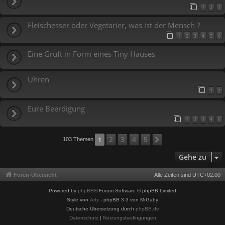
1
2
3
Fleischesser oder Vegetarier, was ist der Mensch ?
1
2
3
4
5
6
Eine Gruft in Form eines Tiny Hauses
Uhren
1
2
Eure Beerdigung
1
2
3
4
5
2
3
4
5
1
Nächste
103 Themen
Gehe zu
Foren-Übersicht
Alle Zeiten sind
UTC+02:00
Powered by
phpBB
® Forum Software © phpBB Limited
Style von
Arty
- phpBB 3.3 von MrGaby
Deutsche Übersetzung durch
phpBB.de
Datenschutz
|
Nutzungsbedingungen