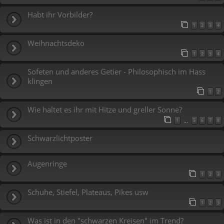
Habt ihr Vorbilder?
1
2
3
4
Weihnachtsdeko
1
2
3
4
Sofeten und anderes Getier - Philosophisch im Hass
klingen
1
2
Wie haltet es ihr mit Hitze und greller Sonne?
1
5
6
7
8
…
Schwarzlichtposter
Augenringe
1
2
3
Schuhe, Stiefel, Plateaus, Pikes usw
1
2
3
Was ist in den "schwarzen Kreisen" im Trend?