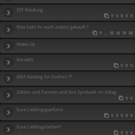
DIY Kleidung
1
2
3
4
5
Was habt ihr euch zuletzt gekauft ?
1
35
36
37
38
…
Make Up
Korsetts
1
2
3
IKEA-Katalog für Gothics ??
Zahlen und Formen und ihre Symbolik im Alltag
1
2
Eure Lieblingsparfüms
1
2
3
4
5
Eure Lieblingsfarben?
1
2
3