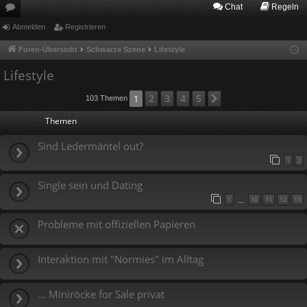
Chat
Regeln
or
Abmelden
Registrieren
en
Foren-Übersicht
Schwarze Szene
Lifestyle
Lifestyle
2
3
4
5
1
Nächste
103 Themen
Themen
Sind Ledermäntel out?
1
2
Single sein und Dating
1
10
11
12
13
…
Probleme mit offiziellen Papieren
Interaktion mit "Normies" im Alltag
... Miniröcke for Sale privat