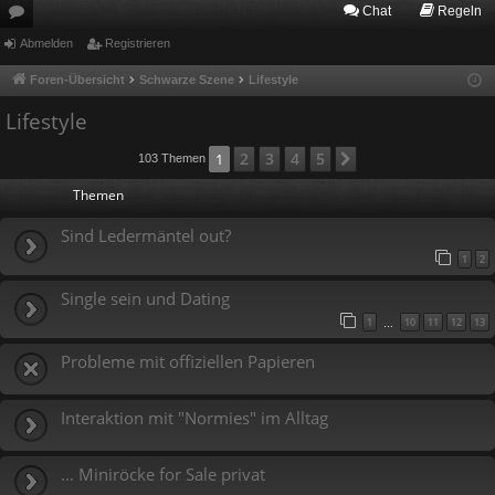
Chat
Regeln
or
Abmelden
Registrieren
en
Foren-Übersicht
Schwarze Szene
Lifestyle
Lifestyle
2
3
4
5
1
Nächste
103 Themen
Themen
Sind Ledermäntel out?
1
2
Single sein und Dating
1
10
11
12
13
…
Probleme mit offiziellen Papieren
Interaktion mit "Normies" im Alltag
... Miniröcke for Sale privat