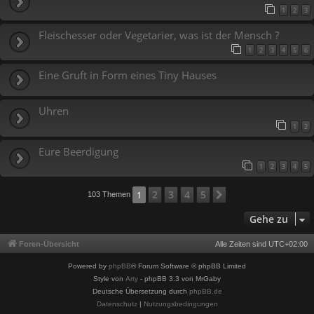
1
2
3
Fleischesser oder Vegetarier, was ist der Mensch ?
1
2
3
4
5
6
Eine Gruft in Form eines Tiny Hauses
Uhren
1
2
Eure Beerdigung
1
2
3
4
5
2
3
4
5
1
Nächste
103 Themen
Gehe zu
Foren-Übersicht
Alle Zeiten sind
UTC+02:00
Powered by
phpBB
® Forum Software © phpBB Limited
Style von
Arty
- phpBB 3.3 von MrGaby
Deutsche Übersetzung durch
phpBB.de
Datenschutz
|
Nutzungsbedingungen