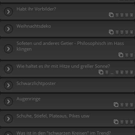
Habt ihr Vorbilder?
1
2
3
4
Weihnachtsdeko
1
2
3
4
Sofeten und anderes Getier - Philosophisch im Hass
klingen
1
2
Wie haltet es ihr mit Hitze und greller Sonne?
1
5
6
7
8
…
Schwarzlichtposter
Augenringe
1
2
3
Schuhe, Stiefel, Plateaus, Pikes usw
1
2
3
Was ist in den "schwarzen Kreisen" im Trend?