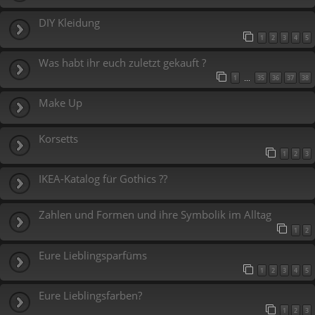
DIY Kleidung
1
2
3
4
5
Was habt ihr euch zuletzt gekauft ?
1
35
36
37
38
…
Make Up
Korsetts
1
2
3
IKEA-Katalog für Gothics ??
Zahlen und Formen und ihre Symbolik im Alltag
1
2
Eure Lieblingsparfüms
1
2
3
4
5
Eure Lieblingsfarben?
1
2
3