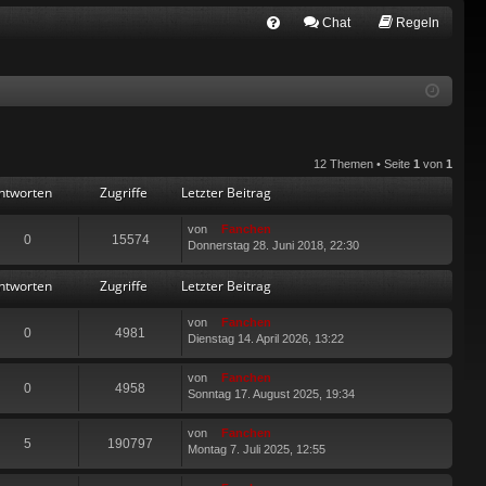
Chat
Regeln
FA
Q
12 Themen • Seite
1
von
1
ntworten
Zugriffe
Letzter Beitrag
von
Fanchen
0
15574
Donnerstag 28. Juni 2018, 22:30
ntworten
Zugriffe
Letzter Beitrag
von
Fanchen
0
4981
Dienstag 14. April 2026, 13:22
von
Fanchen
0
4958
Sonntag 17. August 2025, 19:34
von
Fanchen
5
190797
Montag 7. Juli 2025, 12:55