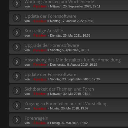
Wartungsarbeiten am Wochenende
von
Fanchen
»
Mittwoch 20. September 2023, 22:11
Update der Forensoftware
von
Fanchen
»
Montag 17. Januar 2022, 07:35
Kurzzeitige Ausfälle
von
Fanchen
»
Dienstag 25. Mai 2021, 16:55
Upgrade der Forensoftware
von
Fanchen
»
Sonntag 5. April 2020, 07:13
Absenkung des Mindestalters für die Anmeldung
von
Fanchen
»
Donnerstag 8. August 2019, 16:19
Update der Forensoftware
von
Fanchen
»
Sonntag 23. September 2018, 12:29
Sichtbarkeit der Themen und Foren
von
Fanchen
»
Mittwoch 30. Mai 2018, 04:12
Zugang zu Forenteilen nur mit Vorstellung
von
Fanchen
»
Montag 28. Mai 2018, 19:07
Forenregeln
von
Fanchen
»
Freitag 25. Mai 2018, 15:02