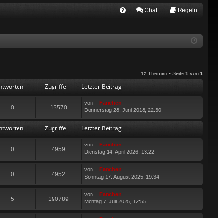
Chat
Regeln
FA
Q
12 Themen • Seite
1
von
1
ntworten
Zugriffe
Letzter Beitrag
von
Fanchen
0
15570
Donnerstag 28. Juni 2018, 22:30
ntworten
Zugriffe
Letzter Beitrag
von
Fanchen
0
4959
Dienstag 14. April 2026, 13:22
von
Fanchen
0
4952
Sonntag 17. August 2025, 19:34
von
Fanchen
5
190789
Montag 7. Juli 2025, 12:55