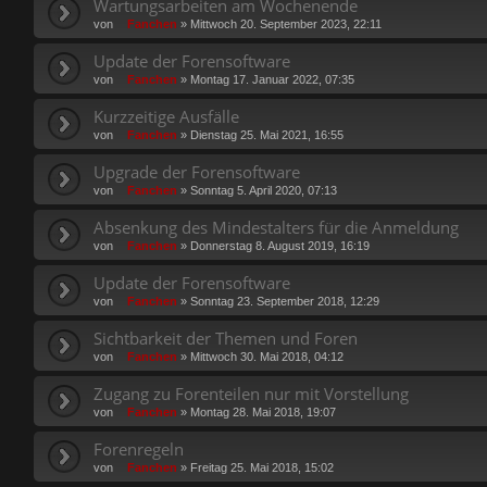
Wartungsarbeiten am Wochenende
von
Fanchen
»
Mittwoch 20. September 2023, 22:11
Update der Forensoftware
von
Fanchen
»
Montag 17. Januar 2022, 07:35
Kurzzeitige Ausfälle
von
Fanchen
»
Dienstag 25. Mai 2021, 16:55
Upgrade der Forensoftware
von
Fanchen
»
Sonntag 5. April 2020, 07:13
Absenkung des Mindestalters für die Anmeldung
von
Fanchen
»
Donnerstag 8. August 2019, 16:19
Update der Forensoftware
von
Fanchen
»
Sonntag 23. September 2018, 12:29
Sichtbarkeit der Themen und Foren
von
Fanchen
»
Mittwoch 30. Mai 2018, 04:12
Zugang zu Forenteilen nur mit Vorstellung
von
Fanchen
»
Montag 28. Mai 2018, 19:07
Forenregeln
von
Fanchen
»
Freitag 25. Mai 2018, 15:02