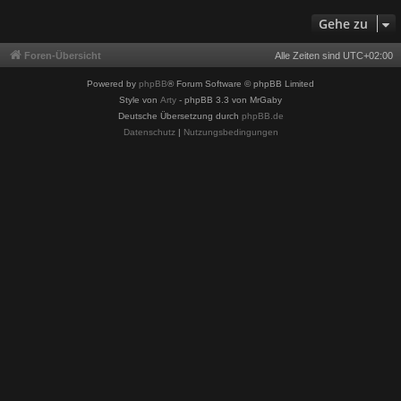
Gehe zu
Foren-Übersicht
Alle Zeiten sind
UTC+02:00
Powered by
phpBB
® Forum Software © phpBB Limited
Style von
Arty
- phpBB 3.3 von MrGaby
Deutsche Übersetzung durch
phpBB.de
Datenschutz
|
Nutzungsbedingungen