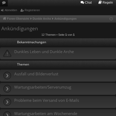
Chat
Regeln
or
Abmelden
Registrieren
en
Foren-Übersicht
Dunkle Arche
Ankündigungen
Ankündigungen
12 Themen • Seite
1
von
1
Bekanntmachungen
Dunkles Leben und Dunkle Arche
Themen
Ausfall und Bilderverlust
Wartungsarbeiten/Serverumzug
Probleme beim Versand von E-Mails
Wartungsarbeiten am Wochenende