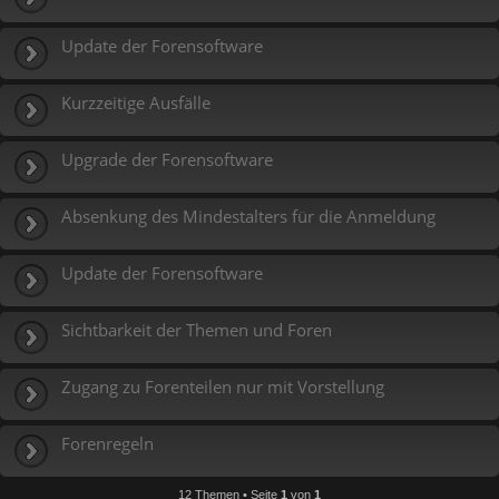
Update der Forensoftware
Kurzzeitige Ausfälle
Upgrade der Forensoftware
Absenkung des Mindestalters für die Anmeldung
Update der Forensoftware
Sichtbarkeit der Themen und Foren
Zugang zu Forenteilen nur mit Vorstellung
Forenregeln
12 Themen • Seite
1
von
1