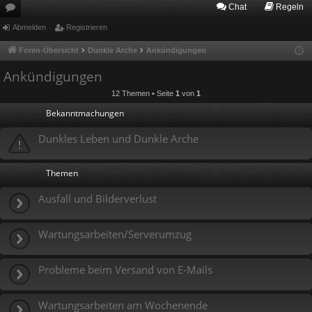
Chat
Regeln
or
Abmelden
Registrieren
en
Foren-Übersicht
Dunkle Arche
Ankündigungen
Ankündigungen
12 Themen • Seite
1
von
1
Bekanntmachungen
Dunkles Leben und Dunkle Arche
Themen
Ausfall und Bilderverlust
Wartungsarbeiten/Serverumzug
Probleme beim Versand von E-Mails
Wartungsarbeiten am Wochenende