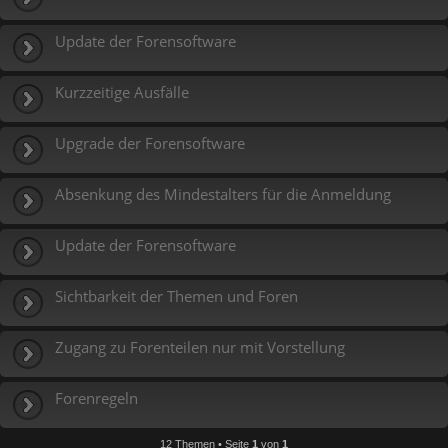
Update der Forensoftware
Kurzzeitige Ausfälle
Upgrade der Forensoftware
Absenkung des Mindestalters für die Anmeldung
Update der Forensoftware
Sichtbarkeit der Themen und Foren
Zugang zu Forenteilen nur mit Vorstellung
Forenregeln
12 Themen • Seite
1
von
1