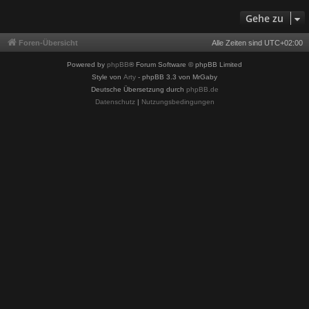
Gehe zu
Foren-Übersicht
Alle Zeiten sind
UTC+02:00
Powered by
phpBB
® Forum Software © phpBB Limited
Style von
Arty
- phpBB 3.3 von MrGaby
Deutsche Übersetzung durch
phpBB.de
Datenschutz
|
Nutzungsbedingungen