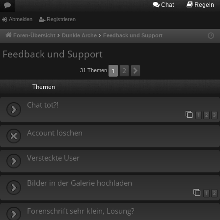
Chat
Regeln
or
Abmelden
Registrieren
en
Foren-Übersicht
Dunkle Arche
Feedback und Support
Feedback und Support
2
1
Nächste
31 Themen
Themen
Chat tot?!
1
2
3
Account löschen
Versteckte User
Bilder in der Galerie hochladen
1
2
Forenschrift sehr klein, Lösung?