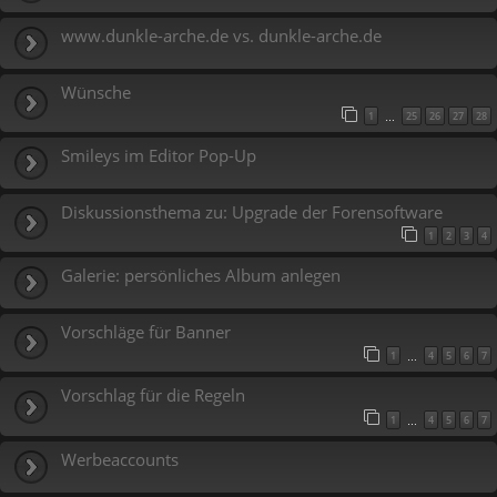
www.dunkle-arche.de vs. dunkle-arche.de
Wünsche
1
25
26
27
28
…
Smileys im Editor Pop-Up
Diskussionsthema zu: Upgrade der Forensoftware
1
2
3
4
Galerie: persönliches Album anlegen
Vorschläge für Banner
1
4
5
6
7
…
Vorschlag für die Regeln
1
4
5
6
7
…
Werbeaccounts