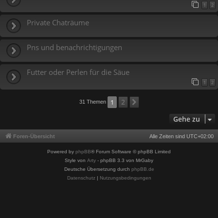
1
2
Private Chaträume
Pns und benachrichtigungen
Futter oder Perlen für die Säue
1
2
2
1
Nächste
31 Themen
Gehe zu
Foren-Übersicht
Alle Zeiten sind
UTC+02:00
Powered by
phpBB
® Forum Software © phpBB Limited
Style von
Arty
- phpBB 3.3 von MrGaby
Deutsche Übersetzung durch
phpBB.de
Datenschutz
|
Nutzungsbedingungen