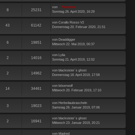
von
Fanchen
8
25231
Sonntag 26. April 2020, 16:29
von
Corallo Rosso V2
43
61142
Donnerstag 20. Februar 2020, 21:51
von
Deaddigger
6
19851
Mittwoch 22. Mai 2019, 00:37
von
Lylia
2
14016
Sonntag 21. April 2019, 12:02
von
blacksister´s ghost
2
14962
Donnerstag 18. April 2019, 17:58
von
böserwolf
14
34461
Mittwoch 20. Februar 2019, 17:10
von
Herbstlaubrascheln
3
19023
Samstag 26. Januar 2019, 07:06
von
blacksister´s ghost
2
16941
Mittwoch 23. Januar 2019, 20:21
von
Madred