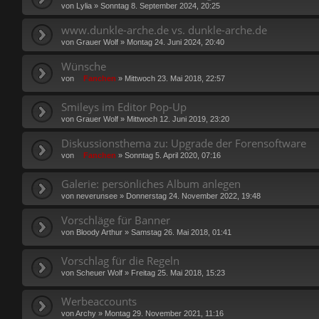
von
Lylia
»
Sonntag 8. September 2024, 20:25
www.dunkle-arche.de vs. dunkle-arche.de
von
Grauer Wolf
»
Montag 24. Juni 2024, 20:40
Wünsche
von
Fanchen
»
Mittwoch 23. Mai 2018, 22:57
Smileys im Editor Pop-Up
von
Grauer Wolf
»
Mittwoch 12. Juni 2019, 23:20
Diskussionsthema zu: Upgrade der Forensoftware
von
Fanchen
»
Sonntag 5. April 2020, 07:16
Galerie: persönliches Album anlegen
von
neverunsee
»
Donnerstag 24. November 2022, 19:48
Vorschläge für Banner
von
Bloody Arthur
»
Samstag 26. Mai 2018, 01:41
Vorschlag für die Regeln
von
Scheuer Wolf
»
Freitag 25. Mai 2018, 15:23
Werbeaccounts
von
Archy
»
Montag 29. November 2021, 11:16