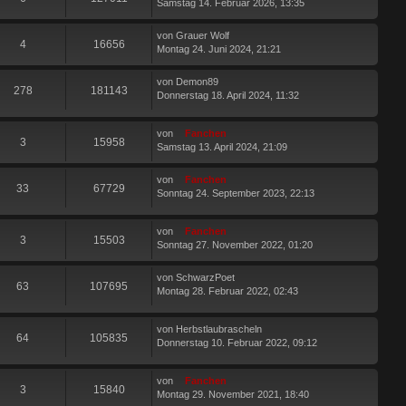
Samstag 14. Februar 2026, 13:35
von
Grauer Wolf
4
16656
Montag 24. Juni 2024, 21:21
von
Demon89
278
181143
Donnerstag 18. April 2024, 11:32
von
Fanchen
3
15958
Samstag 13. April 2024, 21:09
von
Fanchen
33
67729
Sonntag 24. September 2023, 22:13
von
Fanchen
3
15503
Sonntag 27. November 2022, 01:20
von
SchwarzPoet
63
107695
Montag 28. Februar 2022, 02:43
von
Herbstlaubrascheln
64
105835
Donnerstag 10. Februar 2022, 09:12
von
Fanchen
3
15840
Montag 29. November 2021, 18:40