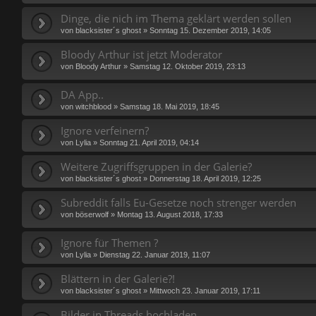
Dinge, die nich im Thema geklärt werden sollen
von
blacksister´s ghost
»
Sonntag 15. Dezember 2019, 14:05
Bloody Arthur ist jetzt Moderator
von
Bloody Arthur
»
Samstag 12. Oktober 2019, 23:13
DA App..
von
witchblood
»
Samstag 18. Mai 2019, 18:45
Ignore verfeinern?
von
Lylia
»
Sonntag 21. April 2019, 04:14
Weitere Zugriffsgruppen in der Galerie?
von
blacksister´s ghost
»
Donnerstag 18. April 2019, 12:25
Subreddit falls Eu-Gesetze noch strenger werden
von
böserwolf
»
Montag 13. August 2018, 17:33
Ignore für Themen ?
von
Lylia
»
Dienstag 22. Januar 2019, 11:07
Blättern in der Galerie?!
von
blacksister´s ghost
»
Mittwoch 23. Januar 2019, 17:11
Bilder in Threads hochladen