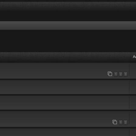
A
1
2
3
1
2