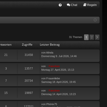
Chat
Regeln
FA
Q
2
1
Näc
31 Themen
ntworten
Zugriffe
Letzter Beitrag
von
Athela
21
31458
Donnerstag 9. Juli 2026, 14:46
von
Fanchen
3
13577
Montag 27. April 2026, 15:13
von
Frauenliebe
7
20734
Samstag 18. April 2026, 19:45
von
Fanchen
15
19897
Dienstag 14. April 2026, 13:23
von
Phönix75
6
127011