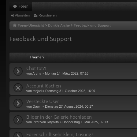
Foren
Abmelden
Registrieren
Foren-Übersicht
Dunkle Arche
Feedback und Support
Feedback und Support
Themen
Chat tot?!
von
Archy
»
Montag 14. März 2022, 07:16
Account löschen
von
tanjad
»
Dienstag 31. Oktober 2023, 16:07
Versteckte User
von
Dawn
»
Dienstag 27. August 2024, 00:17
Bilder in der Galerie hochladen
von
Pirat von Rhyolith
»
Donnerstag 1. Mai 2025, 02:13
Forenschrift sehr klein, Lösung?