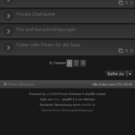
1
2
Private Chaträume
Pns und benachrichtigungen
Futter oder Perlen für die Säue
1
2
2
1
Nächste
31 Themen
Gehe zu
Foren-Übersicht
Alle Zeiten sind
UTC+02:00
Powered by
phpBB
® Forum Software © phpBB Limited
Style von
Arty
- phpBB 3.3 von MrGaby
Deutsche Übersetzung durch
phpBB.de
Datenschutz
|
Nutzungsbedingungen