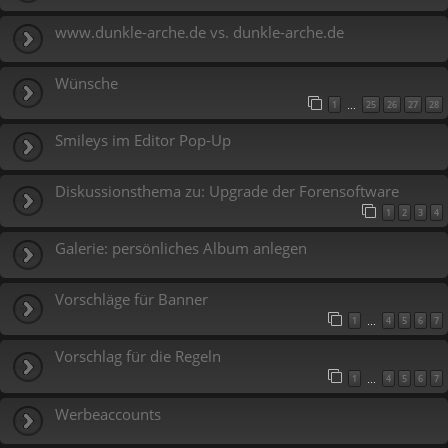
www.dunkle-arche.de vs. dunkle-arche.de
Wünsche
1
25
26
27
28
…
Smileys im Editor Pop-Up
Diskussionsthema zu: Upgrade der Forensoftware
1
2
3
4
Galerie: persönliches Album anlegen
Vorschläge für Banner
1
4
5
6
7
…
Vorschlag für die Regeln
1
4
5
6
7
…
Werbeaccounts