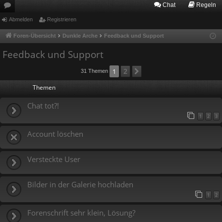
Chat
Regeln
or
Abmelden
Registrieren
en
Foren-Übersicht
Dunkle Arche
Feedback und Support
Feedback und Support
2
1
Nächste
31 Themen
Themen
Chat tot?!
1
2
3
Account löschen
Versteckte User
Bilder in der Galerie hochladen
1
2
Forenschrift sehr klein, Lösung?