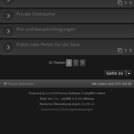
1
2
Private Chaträume
Pns und benachrichtigungen
Futter oder Perlen für die Säue
1
2
2
1
Nächste
31 Themen
Gehe zu
Foren-Übersicht
Alle Zeiten sind
UTC+02:00
Powered by
phpBB
® Forum Software © phpBB Limited
Style von
Arty
- phpBB 3.3 von MrGaby
Deutsche Übersetzung durch
phpBB.de
Datenschutz
|
Nutzungsbedingungen