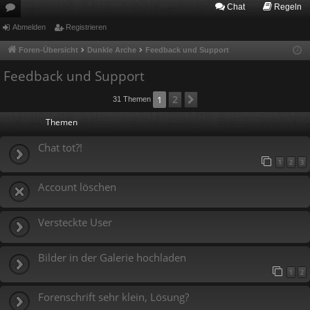
Chat
Regeln
or
Abmelden
Registrieren
en
Foren-Übersicht
Dunkle Arche
Feedback und Support
Feedback und Support
2
1
Nächste
31 Themen
Themen
Chat tot?!
1
2
3
Account löschen
Versteckte User
Bilder in der Galerie hochladen
1
2
Forenschrift sehr klein, Lösung?