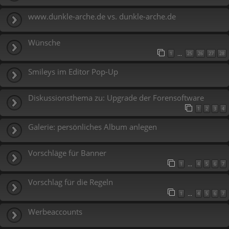
www.dunkle-arche.de vs. dunkle-arche.de
Wünsche
1
25
26
27
28
…
Smileys im Editor Pop-Up
Diskussionsthema zu: Upgrade der Forensoftware
1
2
3
4
Galerie: persönliches Album anlegen
Vorschläge für Banner
1
4
5
6
7
…
Vorschlag für die Regeln
1
4
5
6
7
…
Werbeaccounts