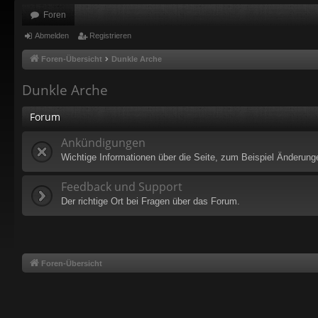
Foren
Abmelden
Registrieren
Foren-Übersicht
Dunkle Arche
Dunkle Arche
Forum
Ankündigungen
Wichtige Informationen über die Seite, zum Beispiel Änderung
Feedback und Support
Der richtige Ort bei Fragen über das Forum.
Foren-Übersicht