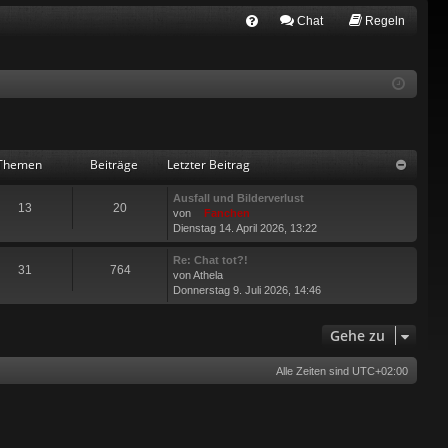
Chat
Regeln
FA
Q
Themen
Beiträge
Letzter Beitrag
Ausfall und Bilderverlust
13
20
von
Fanchen
Dienstag 14. April 2026, 13:22
Re: Chat tot?!
31
764
von
Athela
Donnerstag 9. Juli 2026, 14:46
Gehe zu
Alle Zeiten sind
UTC+02:00