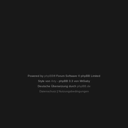
Powered by
phpBB
® Forum Software © phpBB Limited
Style von
Arty
- phpBB 3.3 von MrGaby
Deutsche Übersetzung durch
phpBB.de
Datenschutz
|
Nutzungsbedingungen