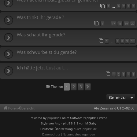
1
6
7
8
9
…
Was trinkt Ihr gerade ?
1
17
18
19
20
…
Was schaut ihr gerade?
1
7
8
9
10
…
Was schwurbelst du gerade?
Ich hätte jetzt Lust auf....
1
2
3
4
5
2
3
1
Nächste
59 Themen
Gehe zu
Foren-Übersicht
Alle Zeiten sind
UTC+02:00
Powered by
phpBB
® Forum Software © phpBB Limited
Style von
Arty
- phpBB 3.3 von MrGaby
Deutsche Übersetzung durch
phpBB.de
Datenschutz
|
Nutzungsbedingungen