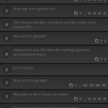
…
Was regt euch gerade auf
1
51
52
53
54
…
Oft missverstanden, und doch auf der Suche nach
eurem Ohr...
Was lest ihr gerade?
1
2
Abgetrennt aus: Die Idee des bedingungslosen
Grundeinkommens
1
2
R I P OlliThx
Was hört ihr gerade?
1
262
263
264
265
…
Was gab es denn heute zu essen?
1
36
37
38
39
…
Was hat dich heute glücklich gemacht ?