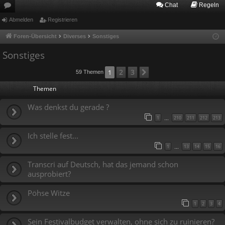
Chat
Regeln
or
Abmelden
Registrieren
en
Foren-Übersicht
Diverses
Sonstiges
Sonstiges
2
3
1
Nächste
59 Themen
Themen
Was denkst du gerade ?
1
210
211
212
213
…
Ich stelle fest...
1
13
14
15
16
…
Transcri auf Deutsch, hat das jemand schon
ausprobiert?
Pöhse Witze
1
2
3
4
Sein Festivalbudget verwalten, ohne sich zu ruinieren?