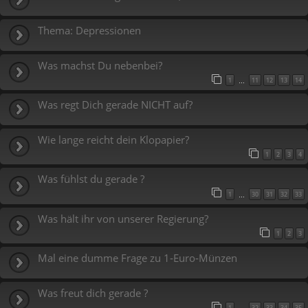
Thema: Depressionen
Was machst Du nebenbei?
1
11
12
13
14
…
Was regt Dich gerade NICHT auf?
Wie lange reicht dein Klopapier?
1
2
3
4
Was fühlst du gerade ?
1
30
31
32
33
…
Was hält ihr von unserer Regierung?
1
2
3
Mal eine dumme Frage zu 1‑Euro‑Münzen
Was freut dich gerade ?
1
32
33
34
35