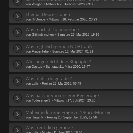
von
Vaughn
»
Mittwoch 25. Februar 2026, 09:33
Thema: Depressionen
von
IT-Druide
»
Mittwoch 18. Februar 2026, 23:29
Was machst Du nebenbei?
von
Glühwürmchen
»
Samstag 26. Mai 2018, 19:15
Was regt Dich gerade NICHT auf?
von
Frauenliebe
»
Sonntag 12. Mai 2024, 01:21
Wie lange reicht dein Klopapier?
von
Dactus
»
Samstag 21. März 2020, 15:47
Was fühlst du gerade ?
von
Lylia
»
Freitag 25. Mai 2018, 08:49
Was hält ihr von unserer Regierung?
von
Todesengel3
»
Mittwoch 17. Juli 2024, 23:26
Mal eine dumme Frage zu 1‑Euro‑Münzen
von
HagenP
»
Freitag 26. September 2025, 12:56
Was freut dich gerade ?
von
Lylia
»
Montag 11. Juni 2018, 10:36