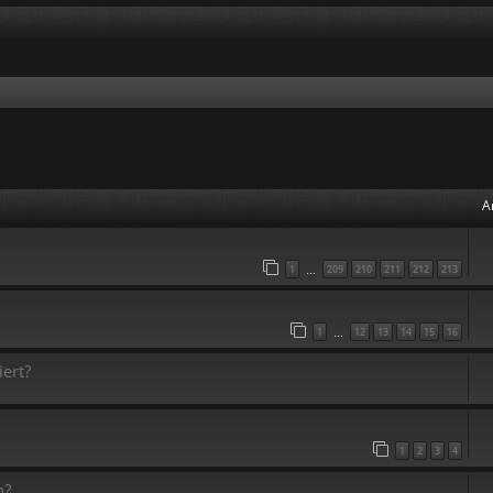
A
1
209
210
211
212
213
…
1
12
13
14
15
16
…
ert?
1
2
3
4
n?