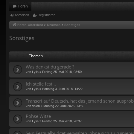
Foren
Abmelden
Registrieren
Foren-Übersicht
Diverses
Sonstiges
Sonstiges
Themen
Was denkst du gerade ?
von
Lylia
»
Freitag 25. Mai 2018, 08:50
Ich stelle fest...
von
Lylia
»
Sonntag 3. Juni 2018, 14:22
Transcri auf Deutsch, hat das jemand schon ausprobi
von
Valen
»
Montag 22. Juni 2026, 13:59
Pöhse Witze
von
Lylia
»
Freitag 25. Mai 2018, 20:37
Sein Festivalbudget verwalten, ohne sich zu ruiniere