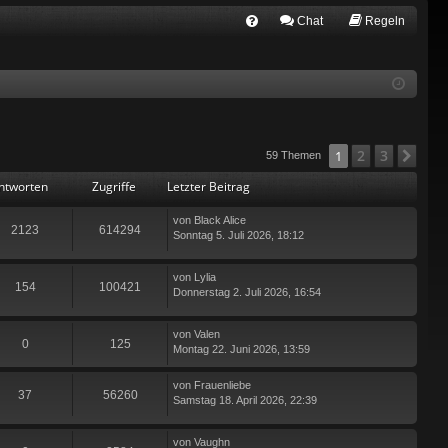
Chat
Regeln
FA
Q
2
3
1
Näc
59 Themen
ntworten
Zugriffe
Letzter Beitrag
von
Black Alice
2123
614294
Sonntag 5. Juli 2026, 18:12
von
Lylia
154
100421
Donnerstag 2. Juli 2026, 16:54
von
Valen
0
125
Montag 22. Juni 2026, 13:59
von
Frauenliebe
37
56260
Samstag 18. April 2026, 22:39
von
Vaughn