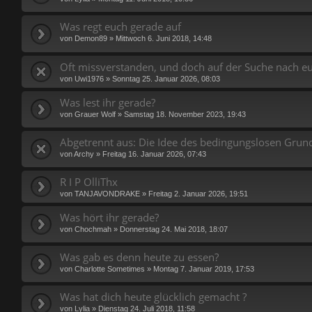
Was regt euch gerade auf
von
Demon89
»
Mittwoch 6. Juni 2018, 14:48
Oft missverstanden, und doch auf der Suche nach e
von
Uwi1976
»
Sonntag 25. Januar 2026, 08:03
Was lest ihr gerade?
von
Grauer Wolf
»
Samstag 18. November 2023, 19:43
Abgetrennt aus: Die Idee des bedingungslosen Gr
von
Archy
»
Freitag 16. Januar 2026, 07:43
R I P OlliThx
von
TANJAVONDRAKE
»
Freitag 2. Januar 2026, 19:51
Was hört ihr gerade?
von
Chochmah
»
Donnerstag 24. Mai 2018, 18:07
Was gab es denn heute zu essen?
von
Charlotte Sometimes
»
Montag 7. Januar 2019, 17:53
Was hat dich heute glücklich gemacht ?
von
Lylia
»
Dienstag 24. Juli 2018, 11:58