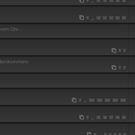
1
31
32
33
34
35
…
1
50
51
52
53
54
…
urem Ohr...
1
2
undeinkommens
1
2
1
261
262
263
264
265
…
1
35
36
37
38
39
…
1
5
6
7
8
9