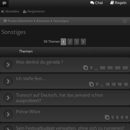
Chat
Regeln
or
Abmelden
Registrieren
en
Foren-Übersicht
Diverses
Sonstiges
Sonstiges
2
3
1
Nächste
59 Themen
Themen
Was denkst du gerade ?
1
210
211
212
213
…
Ich stelle fest...
1
13
14
15
16
…
Transcri auf Deutsch, hat das jemand schon
ausprobiert?
Pöhse Witze
1
2
3
4
Sein Festivalbudget verwalten, ohne sich zu ruinieren?