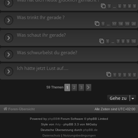
1
6
7
8
9
…
Was trinkt Ihr gerade ?
1
17
18
19
20
…
Was schaut ihr gerade?
1
7
8
9
10
…
Was schwurbelst du gerade?
Ich hätte jetzt Lust auf....
1
2
3
4
5
2
3
1
Nächste
59 Themen
Gehe zu
Foren-Übersicht
Alle Zeiten sind
UTC+02:00
Powered by
phpBB
® Forum Software © phpBB Limited
Style von
Arty
- phpBB 3.3 von MrGaby
Deutsche Übersetzung durch
phpBB.de
Datenschutz
|
Nutzungsbedingungen