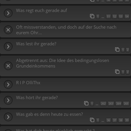
…
Was regt euch gerade auf
1
51
52
53
54
…
Oft missverstanden, und doch auf der Suche nach
eurem Ohr...
Was lest ihr gerade?
1
2
Abgetrennt aus: Die Idee des bedingungslosen
Grundeinkommens
1
2
R I P OlliThx
Was hört ihr gerade?
1
262
263
264
265
…
Was gab es denn heute zu essen?
1
36
37
38
39
…
Was hat dich heute glücklich gemacht ?