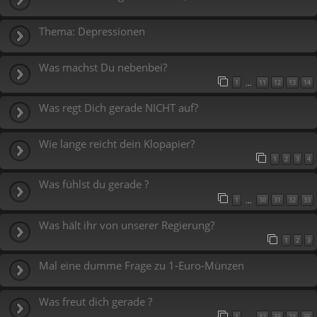
Thema: Depressionen
Was machst Du nebenbei?
1
11
12
13
14
…
Was regt Dich gerade NICHT auf?
Wie lange reicht dein Klopapier?
1
2
3
4
Was fühlst du gerade ?
1
30
31
32
33
…
Was hält ihr von unserer Regierung?
1
2
3
Mal eine dumme Frage zu 1‑Euro‑Münzen
Was freut dich gerade ?
1
32
33
34
35