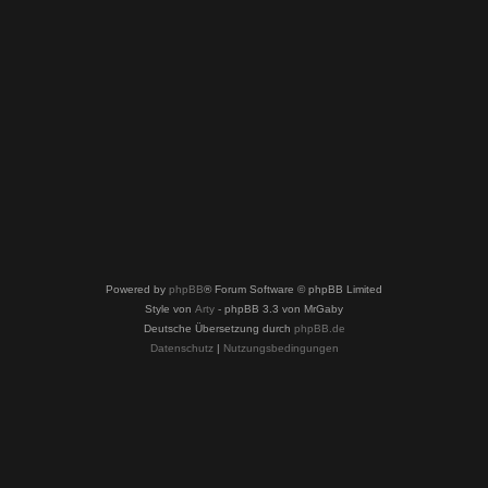
Powered by
phpBB
® Forum Software © phpBB Limited
Style von
Arty
- phpBB 3.3 von MrGaby
Deutsche Übersetzung durch
phpBB.de
Datenschutz
|
Nutzungsbedingungen