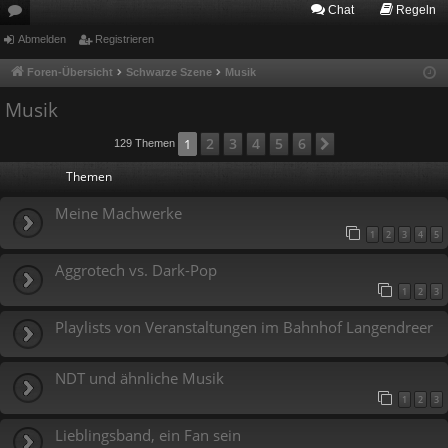
Chat
Regeln
or
Abmelden
Registrieren
en
Foren-Übersicht
Schwarze Szene
Musik
Musik
2
3
4
5
6
1
Nächste
129 Themen
Themen
Meine Machwerke
1
2
3
4
5
Aggrotech vs. Dark-Pop
1
2
3
Playlists von Veranstaltungen im Bahnhof Langendreer
NDT und ähnliche Musik
1
2
3
Lieblingsband, ein Fan sein