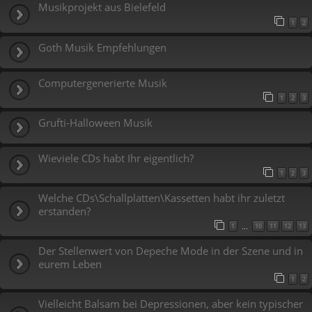
Musikprojekt aus Bielefeld
1
2
Goth Musik Empfehlungen
Computergenerierte Musik
1
2
3
Grufti-Halloween Musik
Wieviele CDs habt Ihr eigentlich?
1
2
3
Welche CDs\Schallplatten\Kassetten habt ihr zuletzt
erstanden?
1
10
11
12
13
…
Der Stellenwert von Depeche Mode in der Szene und in
eurem Leben
1
2
Vielleicht Balsam bei Depressionen, aber kein typischer