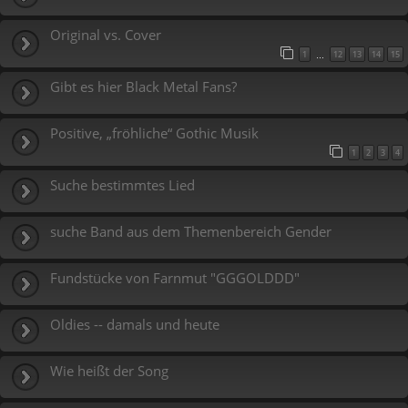
Original vs. Cover
1
12
13
14
15
…
Gibt es hier Black Metal Fans?
Positive, „fröhliche“ Gothic Musik
1
2
3
4
Suche bestimmtes Lied
suche Band aus dem Themenbereich Gender
Fundstücke von Farnmut "GGGOLDDD"
Oldies -- damals und heute
Wie heißt der Song