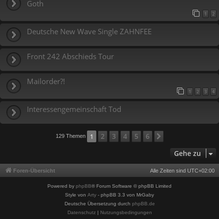
Goth
1
2
Deutsche New Wave Single ZAHNFEE
Front 242 Abschieds Tour
Mailorder?!
1
2
3
4
Interessengemeinschaft Tod
2
3
4
5
6
1
Nächste
129 Themen
Gehe zu
Foren-Übersicht
Alle Zeiten sind
UTC+02:00
Powered by
phpBB
® Forum Software © phpBB Limited
Style von
Arty
- phpBB 3.3 von MrGaby
Deutsche Übersetzung durch
phpBB.de
Datenschutz
|
Nutzungsbedingungen