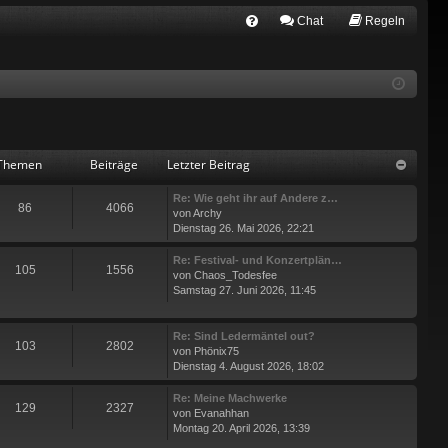
Chat
Regeln
FA
Q
Themen
Beiträge
Letzter Beitrag
Re: Wie geht ihr auf Andere z…
86
4066
von
Archy
Dienstag 26. Mai 2026, 22:21
Re: Festival- und Konzertplän…
105
1556
von
Chaos_Todesfee
Samstag 27. Juni 2026, 11:45
Re: Sind Ledermäntel out?
103
2802
von
Phönix75
Dienstag 4. August 2026, 18:02
Re: Meine Machwerke
129
2327
von
Evanahhan
Montag 20. April 2026, 13:39