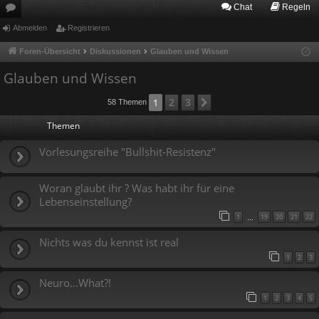
Chat
Regeln
or
Abmelden
Registrieren
en
Foren-Übersicht
Diskussionen
Glauben und Wissen
Glauben und Wissen
2
3
1
Nächste
58 Themen
Themen
Vorlesungsreihe "Bullshit-Resistenz"
Woran glaubt ihr ? Was habt ihr für eine
Lebenseinstellung?
1
19
20
21
22
…
Nichts was du kennst ist real
1
2
3
Neuro…What?!
1
2
3
4
5