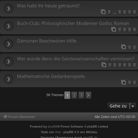
Was habt ihr heute geträumt?
1
5
6
7
8
…
Buch-Club: Philosophischer Moderner Gothic Roman
1
2
3
4
Dämonen Beschwören Hilfe
1
2
Wer würde denn die Geisteswissenschaften vermissen?
1
2
3
4
5
6
Mathematische Gedankenspiele
1
2
2
3
1
Nächste
58 Themen
Gehe zu
Foren-Übersicht
Alle Zeiten sind
UTC+02:00
Powered by
phpBB
® Forum Software © phpBB Limited
Style von
Arty
- phpBB 3.3 von MrGaby
Deutsche Übersetzung durch
phpBB.de