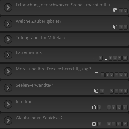
Erforschung der schwarzen Szene - macht mit :)
1
2
Welche Zauber gibt es?
1
2
Totengräber im Mittelalter
Extremismus
1
7
8
9
10
…
Moral und ihre Daseinsberechtigung ?
1
2
3
4
5
6
Seelenverwandte/r
1
5
6
7
8
…
Intuition
1
8
9
10
11
…
Glaubt ihr an Schicksal?
1
8
9
10
11
…