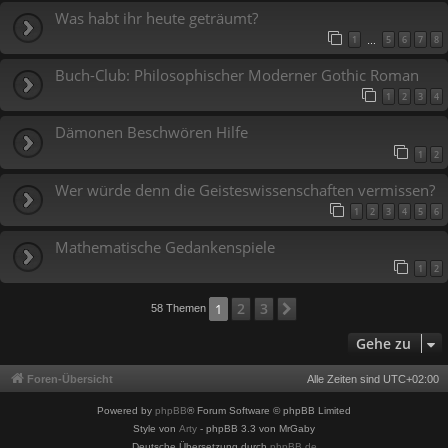
Was habt ihr heute geträumt?
1
5
6
7
8
…
Buch-Club: Philosophischer Moderner Gothic Roman
1
2
3
4
Dämonen Beschwören Hilfe
1
2
Wer würde denn die Geisteswissenschaften vermissen?
1
2
3
4
5
6
Mathematische Gedankenspiele
1
2
2
3
1
Nächste
58 Themen
Gehe zu
Foren-Übersicht
Alle Zeiten sind
UTC+02:00
Powered by
phpBB
® Forum Software © phpBB Limited
Style von
Arty
- phpBB 3.3 von MrGaby
Deutsche Übersetzung durch
phpBB.de