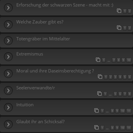
Erforschung der schwarzen Szene - macht mit :)
1
2
Welche Zauber gibt es?
1
2
Totengräber im Mittelalter
Extremismus
1
7
8
9
10
…
Moral und ihre Daseinsberechtigung ?
1
2
3
4
5
6
Seelenverwandte/r
1
5
6
7
8
…
Intuition
1
8
9
10
11
…
Glaubt ihr an Schicksal?
1
8
9
10
11
…