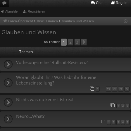
Chat
Regeln
or
Abmelden
Registrieren
en
Foren-Übersicht
Diskussionen
Glauben und Wissen
Glauben und Wissen
2
3
1
Nächste
58 Themen
Themen
Vorlesungsreihe "Bullshit-Resistenz"
Woran glaubt ihr ? Was habt ihr für eine
Lebenseinstellung?
1
19
20
21
22
…
Nichts was du kennst ist real
1
2
3
Neuro…What?!
1
2
3
4
5