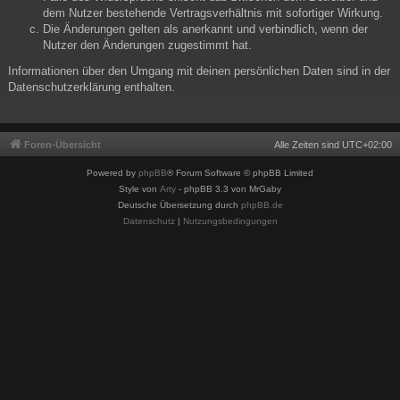
dem Nutzer bestehende Vertragsverhältnis mit sofortiger Wirkung.
Die Änderungen gelten als anerkannt und verbindlich, wenn der
Nutzer den Änderungen zugestimmt hat.
Informationen über den Umgang mit deinen persönlichen Daten sind in der
Datenschutzerklärung enthalten.
Foren-Übersicht
Alle Zeiten sind
UTC+02:00
Powered by
phpBB
® Forum Software © phpBB Limited
Style von
Arty
- phpBB 3.3 von MrGaby
Deutsche Übersetzung durch
phpBB.de
Datenschutz
|
Nutzungsbedingungen