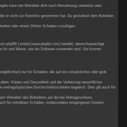
egeln kann der Betreiber dich nach Abmahnung zeitweise oder
r die er nicht zur Kenntnis genommen hat. Du gestattest dem Betreiber,
etreiber oder einem Dritten Schaden zuzufügen.
e von phpBB Limited (www.phpbb.com) handelt; deutschsprachige
e Art und Weise, wie die Software verwendet wird. Sie können
alpflichten) nur für Schäden, die auf ein vorsätzliches oder grob
Leben, Körper und Gesundheit und der Verletzung wesentlicher
ie vertragstypischen Durchschnittsschäden begrenzt. Dies gilt auch für
em Verhalten des Betreibers auf die bei Vertragsschluss
auch für mittelbare Schäden, insbesondere entgangenen Gewinn.