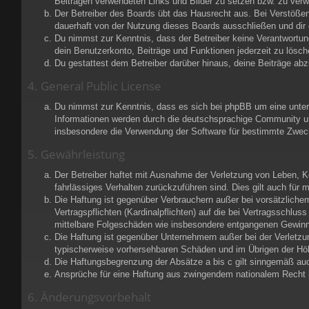
Beiträgen verwendeten Links und Bilder zu setzen bzw. zu ver
Der Betreiber des Boards übt das Hausrecht aus. Bei Verstöße
dauerhaft von der Nutzung dieses Boards ausschließen und dir e
Du nimmst zur Kenntnis, dass der Betreiber keine Verantwortung 
dein Benutzerkonto, Beiträge und Funktionen jederzeit zu lösch
Du gestattest dem Betreiber darüber hinaus, deine Beiträge ab
4. General Public License
Du nimmst zur Kenntnis, dass es sich bei phpBB um eine unter 
Informationen werden durch die deutschsprachige Community unt
insbesondere die Verwendung der Software für bestimmte Zweck
5. Gewährleistung
Der Betreiber haftet mit Ausnahme der Verletzung von Leben, Kör
fahrlässiges Verhalten zurückzuführen sind. Dies gilt auch fü
Die Haftung ist gegenüber Verbrauchern außer bei vorsätzliche
Vertragspflichten (Kardinalpflichten) auf die bei Vertragsschl
mittelbare Folgeschäden wie insbesondere entgangenen Gewinn
Die Haftung ist gegenüber Unternehmern außer bei der Verletzu
typischerweise vorhersehbaren Schäden und im Übrigen der Höh
Die Haftungsbegrenzung der Absätze a bis c gilt sinngemäß auch
Ansprüche für eine Haftung aus zwingendem nationalem Recht b
6. Änderungsvorbehalt