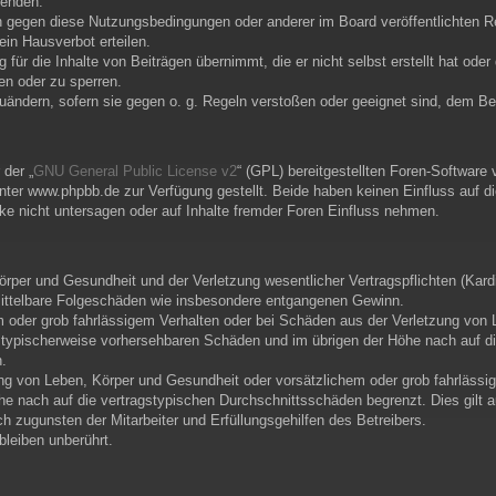
wenden.
n gegen diese Nutzungsbedingungen oder anderer im Board veröffentlichten R
in Hausverbot erteilen.
für die Inhalte von Beiträgen übernimmt, die er nicht selbst erstellt hat ode
en oder zu sperren.
zuändern, sofern sie gegen o. g. Regeln verstoßen oder geeignet sind, dem B
der „
GNU General Public License v2
“ (GPL) bereitgestellten Foren-Softwar
er www.phpbb.de zur Verfügung gestellt. Beide haben keinen Einfluss auf di
e nicht untersagen oder auf Inhalte fremder Foren Einfluss nehmen.
per und Gesundheit und der Verletzung wesentlicher Vertragspflichten (Kardin
r mittelbare Folgeschäden wie insbesondere entgangenen Gewinn.
m oder grob fahrlässigem Verhalten oder bei Schäden aus der Verletzung von 
uss typischerweise vorhersehbaren Schäden und im übrigen der Höhe nach auf d
.
ng von Leben, Körper und Gesundheit oder vorsätzlichem oder grob fahrlässig
e nach auf die vertragstypischen Durchschnittsschäden begrenzt. Dies gilt 
 zugunsten der Mitarbeiter und Erfüllungsgehilfen des Betreibers.
leiben unberührt.