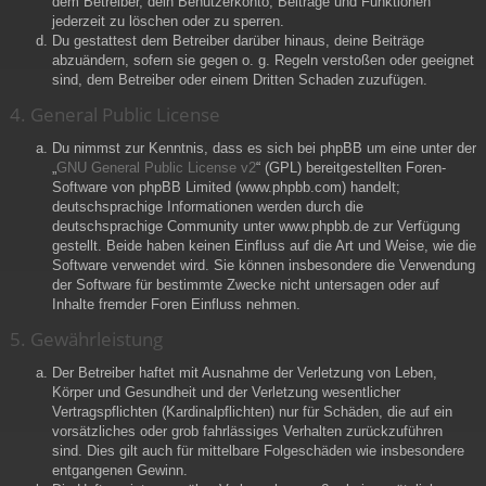
dem Betreiber, dein Benutzerkonto, Beiträge und Funktionen
jederzeit zu löschen oder zu sperren.
Du gestattest dem Betreiber darüber hinaus, deine Beiträge
abzuändern, sofern sie gegen o. g. Regeln verstoßen oder geeignet
sind, dem Betreiber oder einem Dritten Schaden zuzufügen.
4. General Public License
Du nimmst zur Kenntnis, dass es sich bei phpBB um eine unter der
„
GNU General Public License v2
“ (GPL) bereitgestellten Foren-
Software von phpBB Limited (www.phpbb.com) handelt;
deutschsprachige Informationen werden durch die
deutschsprachige Community unter www.phpbb.de zur Verfügung
gestellt. Beide haben keinen Einfluss auf die Art und Weise, wie die
Software verwendet wird. Sie können insbesondere die Verwendung
der Software für bestimmte Zwecke nicht untersagen oder auf
Inhalte fremder Foren Einfluss nehmen.
5. Gewährleistung
Der Betreiber haftet mit Ausnahme der Verletzung von Leben,
Körper und Gesundheit und der Verletzung wesentlicher
Vertragspflichten (Kardinalpflichten) nur für Schäden, die auf ein
vorsätzliches oder grob fahrlässiges Verhalten zurückzuführen
sind. Dies gilt auch für mittelbare Folgeschäden wie insbesondere
entgangenen Gewinn.