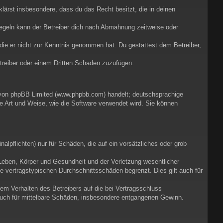
rklärst insbesondere, dass du das Recht besitzt, die in deinen
egeln kann der Betreiber dich nach Abmahnung zeitweise oder
r die er nicht zur Kenntnis genommen hat. Du gestattest dem Betreiber,
etreiber oder einem Dritten Schaden zuzufügen.
e von phpBB Limited (www.phpbb.com) handelt; deutschsprachige
e Art und Weise, wie die Software verwendet wird. Sie können
alpflichten) nur für Schäden, die auf ein vorsätzliches oder grob
Leben, Körper und Gesundheit und der Verletzung wesentlicher
ie vertragstypischen Durchschnittsschäden begrenzt. Dies gilt auch für
em Verhalten des Betreibers auf die bei Vertragsschluss
auch für mittelbare Schäden, insbesondere entgangenen Gewinn.