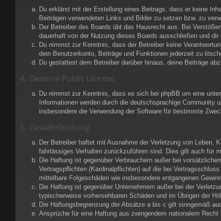
Du erklärst mit der Erstellung eines Beitrags, dass er keine Inh
Beiträgen verwendeten Links und Bilder zu setzen bzw. zu ver
Der Betreiber des Boards übt das Hausrecht aus. Bei Verstöße
dauerhaft von der Nutzung dieses Boards ausschließen und dir e
Du nimmst zur Kenntnis, dass der Betreiber keine Verantwortung 
dein Benutzerkonto, Beiträge und Funktionen jederzeit zu lösch
Du gestattest dem Betreiber darüber hinaus, deine Beiträge ab
4. General Public License
Du nimmst zur Kenntnis, dass es sich bei phpBB um eine unter 
Informationen werden durch die deutschsprachige Community unt
insbesondere die Verwendung der Software für bestimmte Zweck
5. Gewährleistung
Der Betreiber haftet mit Ausnahme der Verletzung von Leben, Kör
fahrlässiges Verhalten zurückzuführen sind. Dies gilt auch fü
Die Haftung ist gegenüber Verbrauchern außer bei vorsätzliche
Vertragspflichten (Kardinalpflichten) auf die bei Vertragsschl
mittelbare Folgeschäden wie insbesondere entgangenen Gewinn
Die Haftung ist gegenüber Unternehmern außer bei der Verletzu
typischerweise vorhersehbaren Schäden und im Übrigen der Höh
Die Haftungsbegrenzung der Absätze a bis c gilt sinngemäß auch
Ansprüche für eine Haftung aus zwingendem nationalem Recht b