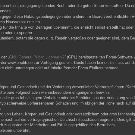
alte enthält, die gegen geltendes Recht oder die guten Sitten verstoßen. Du e
wenden.
n gegen diese Nutzungsbedingungen oder anderer im Board veröffentlichten R
in Hausverbot erteilen.
für die Inhalte von Beiträgen übernimmt, die er nicht selbst erstellt hat ode
en oder zu sperren.
zuändern, sofern sie gegen o. g. Regeln verstoßen oder geeignet sind, dem B
der „
GNU General Public License v2
“ (GPL) bereitgestellten Foren-Softwar
er www.phpbb.de zur Verfügung gestellt. Beide haben keinen Einfluss auf di
e nicht untersagen oder auf Inhalte fremder Foren Einfluss nehmen.
per und Gesundheit und der Verletzung wesentlicher Vertragspflichten (Kardin
r mittelbare Folgeschäden wie insbesondere entgangenen Gewinn.
m oder grob fahrlässigem Verhalten oder bei Schäden aus der Verletzung von 
uss typischerweise vorhersehbaren Schäden und im übrigen der Höhe nach auf d
.
ng von Leben, Körper und Gesundheit oder vorsätzlichem oder grob fahrlässig
e nach auf die vertragstypischen Durchschnittsschäden begrenzt. Dies gilt 
 zugunsten der Mitarbeiter und Erfüllungsgehilfen des Betreibers.
leiben unberührt.