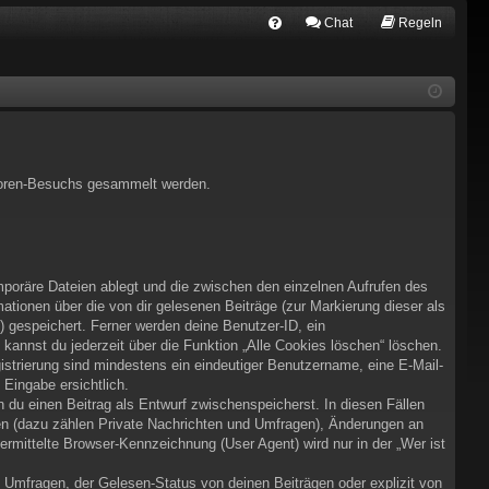
Chat
Regeln
FA
Q
s Foren-Besuchs gesammelt werden.
mporäre Dateien ablegt und die zwischen den einzelnen Aufrufen des
mationen über die von dir gelesenen Beiträge (zur Markierung dieser als
) gespeichert. Ferner werden deine Benutzer-ID, ein
kannst du jederzeit über die Funktion „Alle Cookies löschen“ löschen.
gistrierung sind mindestens ein eindeutiger Benutzername, eine E-Mail-
 Eingabe ersichtlich.
n du einen Beitrag als Entwurf zwischenspeicherst. In diesen Fällen
gen (dazu zählen Private Nachrichten und Umfragen), Änderungen an
rmittelte Browser-Kennzeichnung (User Agent) wird nur in der „Wer ist
 Umfragen, der Gelesen-Status von deinen Beiträgen oder explizit von