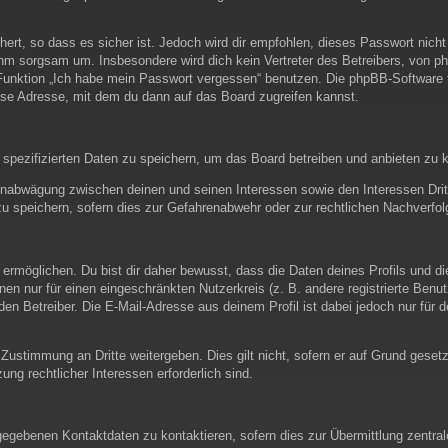
ert, so dass es sicher ist. Jedoch wird dir empfohlen, dieses Passwort nich
hm sorgsam um. Insbesondere wird dich kein Vertreter des Betreibers, von ph
 Funktion „Ich habe mein Passwort vergessen“ benutzen. Die phpBB-Software
se Adresse, mit dem du dann auf das Board zugreifen kannst.
 spezifizierten Daten zu speichern, um das Board betreiben und anbieten zu 
senabwägung zwischen deinen und seinen Interessen sowie den Interessen Drit
speichern, sofern dies zur Gefahrenabwehr oder zur rechtlichen Nachverfolg
öglichen. Du bist dir daher bewusst, dass die Daten deines Profils und die v
nen nur für einen eingeschränkten Nutzerkreis (z. B. andere registrierte Benu
n Betreiber. Die E-Mail-Adresse aus deinem Profil ist dabei jedoch nur für d
 Zustimmung an Dritte weitergeben. Dies gilt nicht, sofern er auf Grund geset
ung rechtlicher Interessen erforderlich sind.
gegebenen Kontaktdaten zu kontaktieren, sofern dies zur Übermittlung zentrale