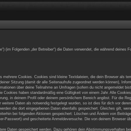
e.de“) (im Folgenden „der Betreiber“) die Daten verwendet, die während deine
 mehrere Cookies. Cookies sind kleine Textdateien, die dein Browser als te
 deiner Sitzung (damit dir alle Seitenaufrufe zugeordnet werden können), Infor
rmationen über deine Teilnahme an Umfragen (sofern du nicht angemeldet bist
ie Cookies haben standardmäßig eine Gültigkeit von einem Jahr. Alle Cookies 
erung, in deinem Profil oder deinem persönlichem Bereich angibst. Für die Re
eitere Daten als notwendig festgelegt wurden, so ist dies für dich vor deren
 werden die dort eingegebenen Daten ebenfalls gespeichert. Gleiches gilt, wen
eiterhin bei folgenden Aktionen gespeichert: Löschen und Ändern von Beiträ
tzer-Passwort) und gescheiterte Anmeldeversuche. Die von deinem Browser übe
itere Daten gespeichert werden. Dazu gehören dein Abstimmungsverhalten bei