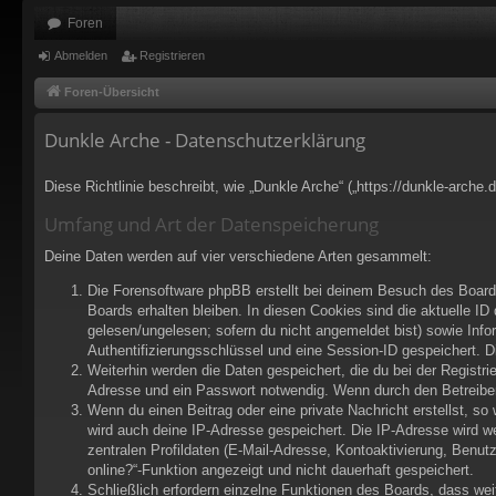
Foren
Abmelden
Registrieren
Foren-Übersicht
Dunkle Arche - Datenschutzerklärung
Diese Richtlinie beschreibt, wie „Dunkle Arche“ („https://dunkle-arch
Umfang und Art der Datenspeicherung
Deine Daten werden auf vier verschiedene Arten gesammelt:
Die Forensoftware phpBB erstellt bei deinem Besuch des Boards
Boards erhalten bleiben. In diesen Cookies sind die aktuelle ID
gelesen/ungelesen; sofern du nicht angemeldet bist) sowie Info
Authentifizierungsschlüssel und eine Session-ID gespeichert. D
Weiterhin werden die Daten gespeichert, die du bei der Registri
Adresse und ein Passwort notwendig. Wenn durch den Betreiber w
Wenn du einen Beitrag oder eine private Nachricht erstellst, so
wird auch deine IP-Adresse gespeichert. Die IP-Adresse wird w
zentralen Profildaten (E-Mail-Adresse, Kontoaktivierung, Benu
online?“-Funktion angezeigt und nicht dauerhaft gespeichert.
Schließlich erfordern einzelne Funktionen des Boards, dass we