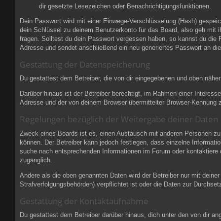
dir gesetzte Lesezeichen oder Benachrichtigungsfunktionen.
Dein Passwort wird mit einer Einwege-Verschlüsselung (Hash) gespeich
dein Schlüssel zu deinem Benutzerkonto für das Board, also geh mit i
fragen. Solltest du dein Passwort vergessen haben, so kannst du die
Adresse und sendet anschließend ein neu generiertes Passwort an die
Gestattung der Datenspeicherung
Du gestattest dem Betreiber, die von dir eingegebenen und oben näher
Darüber hinaus ist der Betreiber berechtigt, im Rahmen einer Interes
Adresse und der von deinem Browser übermittelter Browser-Kennung zu 
Regelungen bezüglich der Weitergabe deiner Daten
Zweck eines Boards ist es, einen Austausch mit anderen Personen zu erm
können. Der Betreiber kann jedoch festlegen, dass einzelne Informatio
suche nach entsprechenden Informationen im Forum oder kontaktiere de
zugänglich.
Andere als die oben genannten Daten wird der Betreiber nur mit deiner
Strafverfolgungsbehörden) verpflichtet ist oder die Daten zur Durchsetz
Gestattung der Kontaktaufnahme
Du gestattest dem Betreiber darüber hinaus, dich unter den von dir an