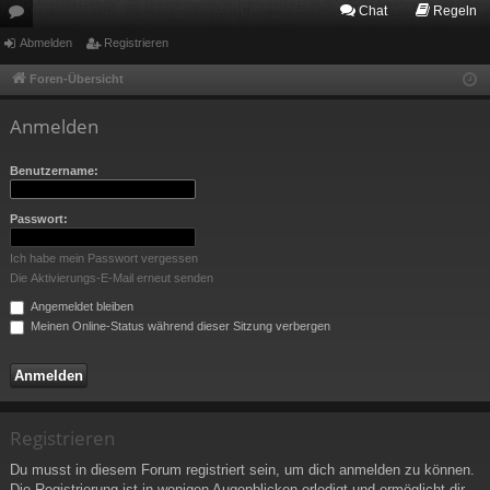
Chat
Regeln
or
Abmelden
Registrieren
en
Foren-Übersicht
Anmelden
Benutzername:
Passwort:
Ich habe mein Passwort vergessen
Die Aktivierungs-E-Mail erneut senden
Angemeldet bleiben
Meinen Online-Status während dieser Sitzung verbergen
Registrieren
Du musst in diesem Forum registriert sein, um dich anmelden zu können.
Die Registrierung ist in wenigen Augenblicken erledigt und ermöglicht dir,