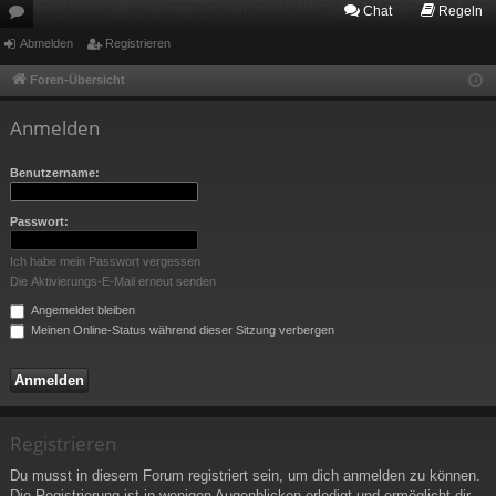
Chat
Regeln
or
Abmelden
Registrieren
en
Foren-Übersicht
Anmelden
Benutzername:
Passwort:
Ich habe mein Passwort vergessen
Die Aktivierungs-E-Mail erneut senden
Angemeldet bleiben
Meinen Online-Status während dieser Sitzung verbergen
Registrieren
Du musst in diesem Forum registriert sein, um dich anmelden zu können.
Die Registrierung ist in wenigen Augenblicken erledigt und ermöglicht dir,