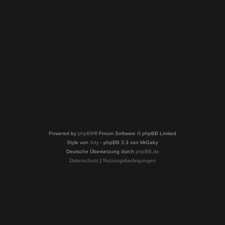
Powered by
phpBB
® Forum Software © phpBB Limited
Style von
Arty
- phpBB 3.3 von MrGaby
Deutsche Übersetzung durch
phpBB.de
Datenschutz
|
Nutzungsbedingungen