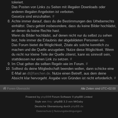
toleriert.
Das Posten von Links zu Seiten mit illegalen Downloads oder
anderen illegalen Angeboten ist verboten.
Gesetze sind einzuhalten.
#
Achte immer darauf, dass du die Bestimmungen des Urheberrechts
einhältst. Dazu gehört insbesondere, dass du keine Bilder hochlädst,
an denen du keine Rechte hast.
Wenn du Bilder hochlädst, auf denen nicht nur du selbst zu sehen
bist, hole immer die Erlaubnis der abgebildeten Personen ein.
Das Forum bietet die Möglichkeit, Zitate als solche kenntlich zu
machen und die Quelle anzugeben. Nutze diese Möglichkeit. Wenn
du nicht nur kleine Teile der Quelle zitierst, kann es sinnvoll sein,
stattdessen nur einen Link zu setzen.
#
Im Chat gelten die selben Regeln wie im Forum.
#
Solltest du deine Mitgliedschaft beenden wollen, dann schicke eine
E-Mail an
dl@fanchen.de
. Nutze einen Betreff, aus dem deine
Absicht klar hervorgeht. Angabe von Gründen ist nicht erforderlich.
#
Foren-Übersicht
Alle Zeiten sind
UTC+02:00
Powered by
phpBB
® Forum Software © phpBB Limited
Style von
Arty
- phpBB 3.3 von MrGaby
Deutsche Übersetzung durch
phpBB.de
Datenschutz
|
Nutzungsbedingungen