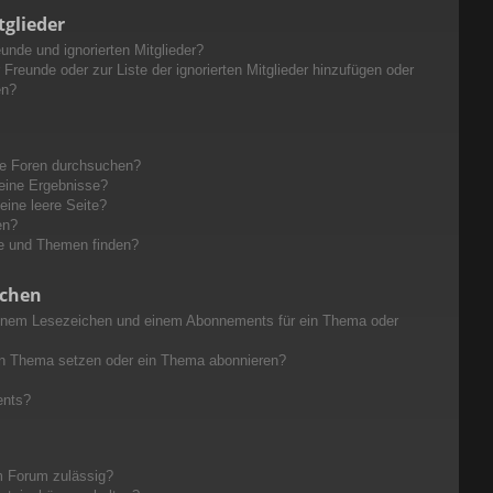
tglieder
unde und ignorierten Mitglieder?
 Freunde oder zur Liste der ignorierten Mitglieder hinzufügen oder
en?
re Foren durchsuchen?
keine Ergebnisse?
ine leere Seite?
en?
ge und Themen finden?
ichen
einem Lesezeichen und einem Abonnements für ein Thema oder
in Thema setzen oder ein Thema abonnieren?
ents?
m Forum zulässig?