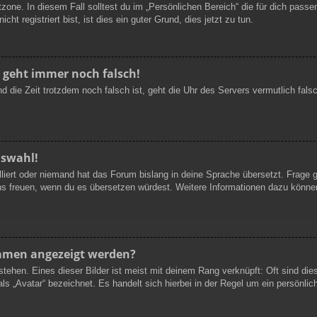
zone. In diesem Fall solltest du im „Persönlichen Bereich“ die für dich passen
t registriert bist, ist dies ein guter Grund, dies jetzt zu tun.
r geht immer noch falsch!
 und die Zeit trotzdem noch falsch ist, geht die Uhr des Servers vermutlich fa
uswahl!
lliert oder niemand hat das Forum bislang in deine Sprache übersetzt. Frage 
ir uns freuen, wenn du es übersetzen würdest. Weitere Informationen dazu kön
namen angezeigt werden?
tehen. Eines dieser Bilder ist meist mit deinem Rang verknüpft: Oft sind die
s „Avatar“ bezeichnet. Es handelt sich hierbei in der Regel um ein persönlic