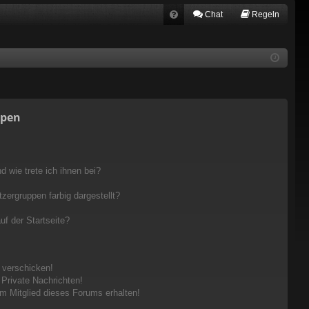
Chat
Regeln
FA
Q
ppen
 wie trete ich ihnen bei?
ergruppen farbig dargestellt?
f der Startseite?
 verschicken!
Private Nachrichten!
m Mitglied dieses Forums erhalten!