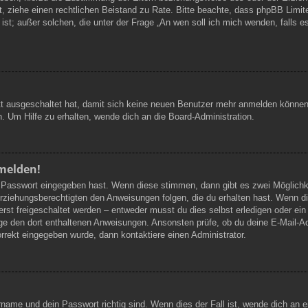
ifft, ziehe einen rechtlichen Beistand zu Rate. Bitte beachte, dass phpBB Li
t ist; außer solchen, die unter der Frage „An wen soll ich mich wenden, falls
ett ausgeschaltet hat, damit sich keine neuen Benutzer mehr anmelden können
. Um Hilfe zu erhalten, wende dich an die Board-Administration.
nmelden!
ge Passwort eingegeben hast. Wenn diese stimmen, dann gibt es zwei Möglic
Erziehungsberechtigten den Anweisungen folgen, die du erhalten hast. Wenn dies
t freigeschaltet werden – entweder musst du dies selbst erledigen oder ein Ad
folge den dort enthaltenen Anweisungen. Ansonsten prüfe, ob du deine E-Mail-
orrekt eingegeben wurde, dann kontaktiere einen Administrator.
rname und dein Passwort richtig sind. Wenn dies der Fall ist, wende dich an 