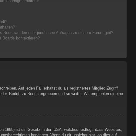
Dateianhänge erhalten?
elt?
nthalten?
es Beschwerden oder juristische Anfragen zu diesem Forum gibt?
s Boards kontaktieren?
eiben. Auf jeden Fall erhältst du als registriertes Mitglied Zugriff
der, Beitritt zu Benutzergruppen und so weiter. Wir empfehlen dir eine
n 1998) ist ein Gesetz in den USA, welches festlegt, dass Websites,
ngsberechtigten benötigen. Wenn du dir unsicher bist, ob dies auf