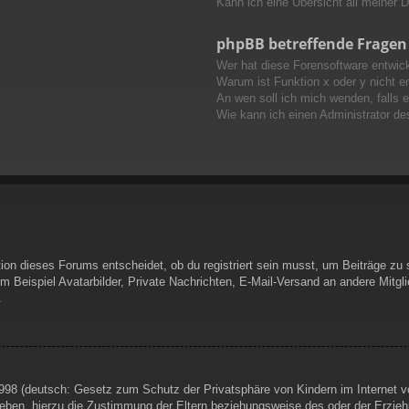
Kann ich eine Übersicht all meiner 
phpBB betreffende Fragen
Wer hat diese Forensoftware entwick
Warum ist Funktion x oder y nicht e
An wen soll ich mich wenden, falls 
Wie kann ich einen Administrator de
on dieses Forums entscheidet, ob du registriert sein musst, um Beiträge zu schr
 Beispiel Avatarbilder, Private Nachrichten, E-Mail-Versand an andere Mitglie
.
998 (deutsch: Gesetz zum Schutz der Privatsphäre von Kindern im Internet vo
eben, hierzu die Zustimmung der Eltern beziehungsweise des oder der Erziehu