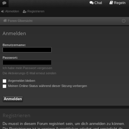
Chat
Regeln
or
Abmelden
Registrieren
en
Foren-Übersicht
Anmelden
Benutzername:
Passwort:
Ich habe mein Passwort vergessen
Die Aktivierungs-E-Mail erneut senden
Angemeldet bleiben
Meinen Online-Status während dieser Sitzung verbergen
Registrieren
Du musst in diesem Forum registriert sein, um dich anmelden zu können.
Die Registrierung ist in wenigen Augenblicken erledigt und ermöglicht dir,